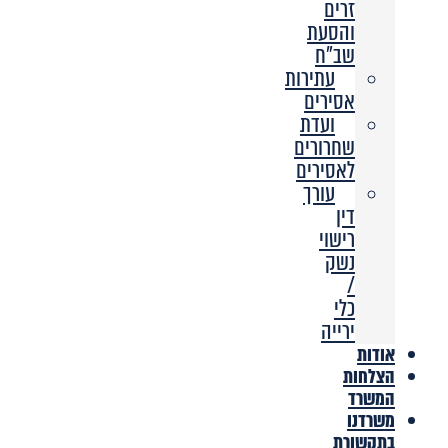
זרים
והסעת
שב”ח
עתירות
אסירים
ועדת
שחרורים
לאסירים
עורך
דין
רישוי
נשק
/
כלי
ירייה
אודות
הצלחות
המשרד
משרדנו
בתקשורת