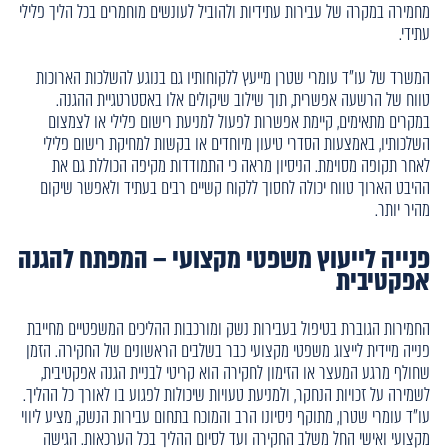
מחמירה במקרה של עבירות עתידיות ולהוביל לעונשים מוחמרים בכל הליך פלילי
עתידי.
המשרד של עו"ד עומרי שטרן מייעץ ללקוחותיו גם בנוגע להשלכות הארוכות
טווח של הרשעה אפשרית, תוך שילוב שיקולים אלו באסטרטגיית ההגנה.
במקרים מתאימים, קיימת אפשרות לפעול למניעת רישום פלילי או לצמצום
השלכותיו, באמצעות הסדרי טיעון מיוחדים או בקשות למחיקת רישום פלילי
לאחר תקופה מסוימת. הניסיון מראה כי התמודדות מקיפה הכוללת גם את
ההיבט הארוך טווח יכולה לחסוך ללקוח קשיים רבים בעתיד ולאפשר שיקום
מהיר יותר.
פנייה לייעוץ משפטי מקצועי – המפתח להגנה
אפקטיבית
החמירות הגוברת בטיפול בעבירות נשק ומורכבות ההליכים המשפטיים מחייבת
פנייה מיידית לייצוג משפטי מקצועי כבר בשלבים הראשונים של החקירה. הזמן
שחולף מרגע המעצר או הזימון לחקירה הוא קריטי לבניית הגנה אפקטיבית,
לשמירה על זכויות הנחקר, ולמניעת טעויות שיכולות לפגוע בו לאורך כל ההליך.
עו"ד עומרי שטרן, מתוקף ניסיונו הרב והמוכח בתחום עבירות הנשק, מציע ליווי
מקצועי ואישי החל משלב החקירה ועד לסיום ההליך בכל הערכאות. הגישה