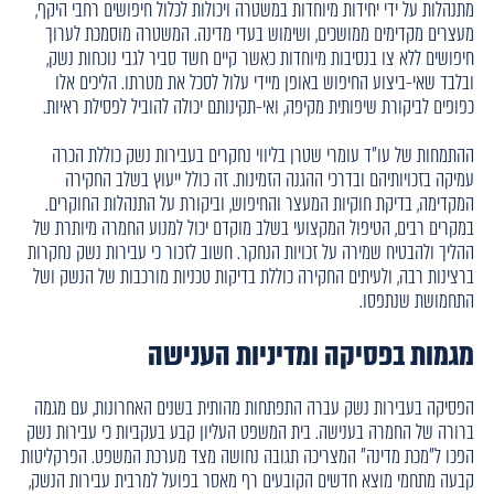
מתנהלות על ידי יחידות מיוחדות במשטרה ויכולות לכלול חיפושים רחבי היקף,
מעצרים מקדימים ממושכים, ושימוש בעדי מדינה. המשטרה מוסמכת לערוך
חיפושים ללא צו בנסיבות מיוחדות כאשר קיים חשד סביר לגבי נוכחות נשק,
ובלבד שאי-ביצוע החיפוש באופן מיידי עלול לסכל את מטרתו. הליכים אלו
כפופים לביקורת שיפותית מקיפה, ואי-תקינותם יכולה להוביל לפסילת ראיות.
ההתמחות של עו"ד עומרי שטרן בליווי נחקרים בעבירות נשק כוללת הכרה
עמיקה בזכויותיהם ובדרכי ההגנה הזמינות. זה כולל ייעוץ בשלב החקירה
המקדימה, בדיקת חוקיות המעצר והחיפוש, וביקורת על התנהלות החוקרים.
במקרים רבים, הטיפול המקצועי בשלב מוקדם יכול למנוע החמרה מיותרת של
ההליך ולהבטיח שמירה על זכויות הנחקר. חשוב לזכור כי עבירות נשק נחקרות
ברצינות רבה, ולעיתים החקירה כוללת בדיקות טכניות מורכבות של הנשק ושל
התחמושת שנתפסו.
מגמות בפסיקה ומדיניות הענישה
הפסיקה בעבירות נשק עברה התפתחות מהותית בשנים האחרונות, עם מגמה
ברורה של החמרה בענישה. בית המשפט העליון קבע בעקביות כי עבירות נשק
הפכו ל"מכת מדינה" המצריכה תגובה נחושה מצד מערכת המשפט. הפרקליטות
קבעה מתחמי מוצא חדשים הקובעים רף מאסר בפועל למרבית עבירות הנשק,