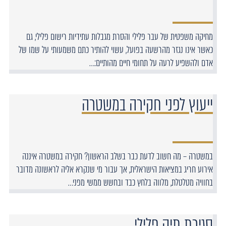
מחיקה משפטית של עבר פלילי והסרת מגבלות עתידיות רישום פלילי, גם
כאשר אינו נגזר מהרשעה בפועל, עשוי להותיר כתם משמעותי על שמו של
אדם ולהשפיע לרעה על תחומי חיים מהותיים:…
ייעוץ לפני חקירה במשטרה
במשטרה – מה חשוב לדעת כבר בשלב הראשון? חקירה במשטרה איננה
אירוע חריג במציאות הישראלית, אך עבור מי שנקרא אליה לראשונה מדובר
בחוויה מטלטלת, מלווה בלחץ כבד ובחשש ממשי מפני…
סגירת תיק פלילי