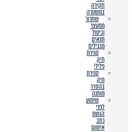
חקירה
במשטרה
שחרור
ממעצר
וביטול
תנאים
מגבילים
סגירת
תיק
פלילי
סגירת
תיק
בהסדר
מותנה
שימוע
לפני
הגשת
כתב
אישום