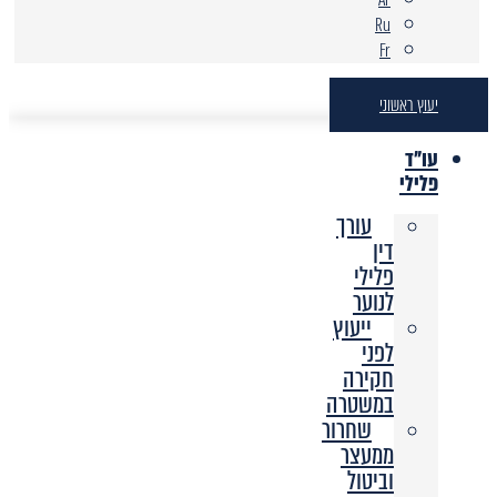
Ru
Fr
יעוץ ראשוני
עו"ד
פלילי
עורך
דין
פלילי
לנוער
ייעוץ
לפני
חקירה
במשטרה
שחרור
ממעצר
וביטול