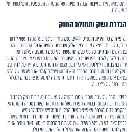
התפתחויות אלו מחייבות הבנה מעמיקה של המסגרת המשפטית והשלכותיה על
הנאשמים.
הגדרת נשק ותחולת החוק
על פי חוק כלי היריה, התש"ט-1949, נשק מוגדר כ"כלי בעל קנה העשוי לירות
כדור, קלע, פגז, פצצה או כיוצא באלה, שבכוחם להמית אדם". ההגדרה כוללת
גם חלקים ואביזרים של כלי נשק, תחמושת וכלי נשק הסוגלים לפלוט חומר
הנועד להזיק לאדם. בפרשנות משפטית, בתי המשפט קבעו כי אין צורך שהנשק
יהיה במצב תקין לחלוטין, ואף כלי נשק פגום או חסר חלקים עדיין יכול להיחשב
נשק לעניין החוק. המבחן המרכזי הוא הפוטנציאל הקטלני או הפוגעני של הכלי,
גם אם אינו מופעל בפועל. הגדרה רחבה זו נועדה למנוע פרצות בחוק ולכלול
מגוון רחב של כלי נשק.
הניסיון הרב של עו"ד עומרי שטרן בהגנה על נאשמים בעבירות נשק מלמד כי
חשיבות רבה טמונה בבחינה קפדנית של ההגדרות החוקיות במקרה הקונקרטי.
במקרים רבים, הוכחת מאפייני הנשק הפיזיים והטכניים יכולה להשפיע
משמעותית על סיווג העבירה ועל חומרת הענישה. זהו תחום הדורש מומחיות
טכנית לצד ידע משפטי מעמיק, שכן לעיתים ההבחנה בין סוגי נשק שונים או בין
נשק לחלקי נשק יכולה לקבוע את מסלול ההליך המשפטי כולו.