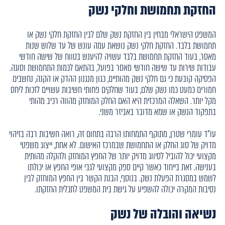
החזקת תחמושת וחלקי נשק
המשפט הישראלי מבחין בין החזקת נשק שלם לבין החזקת חלקי נשק או
תחמושת בלבד. החזקת חלקי נשק נושאת עמה עונש של עד שלוש שנות
מאסר, בעוד החזקת תחמושת בלבד עשויה להיענש בטווח של שישה חודשי
עבודות שירות עד שישה חודשי מאסר בפועל, בהתאם לכמות התחמושת וסוגה.
הפסיקה קובעת כי גם חלקי נשק מהותיים, כגון מנגנון ההדק או הקנה, נחשבים
חמורים כמעט כמו נשק שלם, בעוד שחלקים פחותי חשיבות עשויים לזכות ליחס
מקל יותר. השאלה המרכזית היא האם החלק המוחזק מהווה רכיב מהותי
בתפקוד הנשק או שמא מדובר באביזר משני.
עו"ד עומרי שטרן, מתוקף התמחותו הרבה בתחום זה, רואה חשיבות רבה בזיהוי
מדויק של סוג החלק או התחמושת שבמרכז האישום. לא אחת, ייצוג משפטי
מקצועי יכול להוביל לסיווג מדויק יותר של החפץ המוחזק ולהקלה מהותית
בענישה. זאת בייחוד כאשר קיים ספק מקצועי לגבי אופי החפץ או יכולתו
לשמש במסגרת הפעלת נשק. בנוסף, הבנת הקשר בין החפץ המוחזק לבין
נסיבות המקרה יכולה להשפיע על גישת בית המשפט לתכלית החזקתו.
נשיאה והובלה של נשק