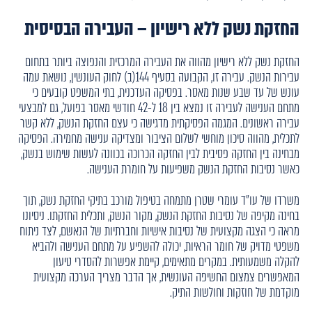
החזקת נשק ללא רישיון – העבירה הבסיסית
החזקת נשק ללא רישיון מהווה את העבירה המרכזית והנפוצה ביותר בתחום
עבירות הנשק. עבירה זו, הקבועה בסעיף 144(ב) לחוק העונשין, נושאת עמה
עונש של עד שבע שנות מאסר. בפסיקה העדכנית, בתי המשפט קובעים כי
מתחם הענישה לעבירה זו נמצא בין 18 ל-42 חודשי מאסר בפועל, גם למבצעי
עבירה ראשונים. המגמה הפסיקתית מדגישה כי עצם החזקת הנשק, ללא קשר
לתכלית, מהווה סיכון מוחשי לשלום הציבור ומצדיקה ענישה מחמירה. הפסיקה
מבחינה בין החזקה פסיבית לבין החזקה הכרוכה בכוונה לעשות שימוש בנשק,
כאשר נסיבות החזקת הנשק משפיעות על חומרת הענישה.
משרדו של עו"ד עומרי שטרן מתמחה בטיפול מורכב בתיקי החזקת נשק, תוך
בחינה מקיפה של נסיבות החזקת הנשק, מקור הנשק, ותכלית החזקתו. ניסיונו
מראה כי הצגה מקצועית של נסיבות אישיות וחברתיות של הנאשם, לצד ניתוח
משפטי מדויק של חומר הראיות, יכולה להשפיע על מתחם הענישה ולהביא
להקלה משמעותית. במקרים מתאימים, קיימת אפשרות להסדרי טיעון
המאפשרים צמצום החשיפה העונשית, אך הדבר מצריך הערכה מקצועית
מוקדמת של חוזקות וחולשות התיק.