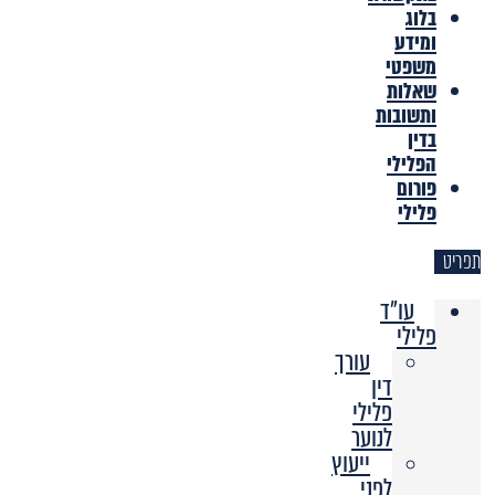
בלוג
ומידע
משפטי
שאלות
ותשובות
בדין
הפלילי
פורום
פלילי
תפריט
עו"ד
פלילי
עורך
דין
פלילי
לנוער
ייעוץ
לפני