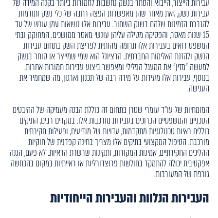
עבירות הייצור, הייבוא והסחר בנשק נחשבות לחמורות ביותר בקנה המידה של
עבירות נשק, זאת מאחר שהן מאפשרות הפצה רחבה של כלי נשק ותורמות
להגברת הזמינות שלהם בשוק השחור. עבירות אלו נושאות עמן עונש של עד
15 שנות מאסר, והפסיקה מטילה עליהן עונשי מאסר ממושכים. המחוקק ובתי
המשפט רואים בעבירות אלו תרומה מהותית לפריצת השק בתחום עבירות
הנשק ולהזנת האלימות החברתית. הרציונל הוא שמי שמייצר או סוחר בנשק
למעשה "מזין" את המעגל הפלילי ומאפשר ביצוע עבירות חמורות אחרות.
בנוסף, עבירות אלו מעידות על מידה רבה של תכנון וארגון, מה שמחמיר את
הענישה.
המומחיות של עו"ד עומרי שטרן בתחום זה כוללת הבנה מעמיקה של ההיבטים
הטכניים והמשפטיים הכרוכים בעבירות מורכבות אלו. במקרים רבים, התיקים
כוללים ראיות טכנולוגיות מתקדמות, עדויות של מודיעים, ופעילות חקירתית
מורכבת. הטיפול המקצועי בתיקים אלו מצריך בחינה קפדנית של חוקיות
ההליכים החקירתיים, אמינות המקורות, ותקינות שרשרת הראיות. לא פעם, הגנה
אפקטיבית יכולה להתמקד בחולשות פרוצדורליות או ראייתיות במקום בהכחשה
גורפת של המעורבות.
העבירות הנלוות והעבירות הייחודיות