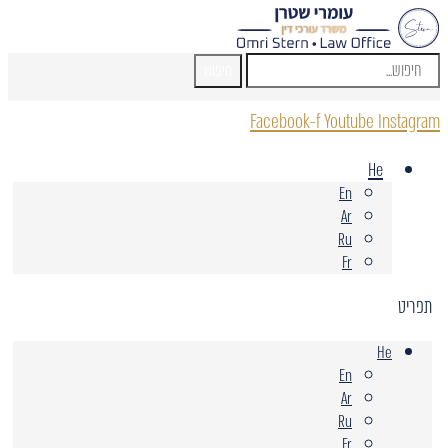
חיפוש
Facebook-f
Youtube
Instagram
He
En
Ar
Ru
Fr
תפריט
He
En
Ar
Ru
Fr