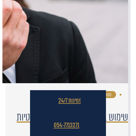
משפט פלילי
·
זמינות 24/7
שימוש בסוכן סמוי – שאלות משפטיות
054-7713271