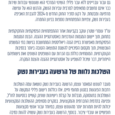
גם עבור עבריינים ללא עבר פלילי. השינוי המרכזי הוא שעונשי עבודות שירות
כבר אינם נחשבים מתאימים למרבית עבירות הנשק, והדגש הוא על ענישה
מרתיעה ומבטחת. על רקע תזכיר החוק החדש מ-2024 להגברת האכיפה
בעבירות נשק, צפויות התפתחויות נוספות בכיוון החמרה.
עו"ד עומרי שטרן עוקב בקביעות אחר ההתפתחויות הפסיקתיות והחקיקתיות
בתחום, תוך יישום המגמות העדכניות באסטרטגיית ההגנה. הבנת המגמות
הפסיקתיות מאפשרת בניית הגנה ריאליסטית המתחשבת בגישת בתי המשפט
העכשווית, תוך מקסום הסיכויים להשגת התוצאה הטובה ביותר בנסיבות
הקונקרטיות. המומחיות כוללת גם הכרות עם השופטים השונים ואת גישותיהם
הייחודיות, דבר שיכול להשפיע על אסטרטגיית ההגנה והצגת המקרה.
השלכות נלוות של הרשעה בעבירות נשק
מעבר לעונש המאסר עצמו, הרשעה בעבירות נשק נושאת עמה השלכות
רחבות הפוגעות במגוון תחומי חיים. אלו כוללות רישום פלילי המקשה על
השתלבות בתעסוקה, מגבלות על קבלת רישיונות שונים, קשיים בנסיעות לחו"ל,
ופגיעה בתדמית החברתית והמקצועית. במקרים מסוימים, ההשלכות המקצועיות
יכולות להיות חמורות יותר מהעונש עצמו, במיוחד עבור אנשי מקצועות
חופשיים או עובדי ציבור. בנוסף, הרשעה בעבירות נשק עשויה להוות נסיבה