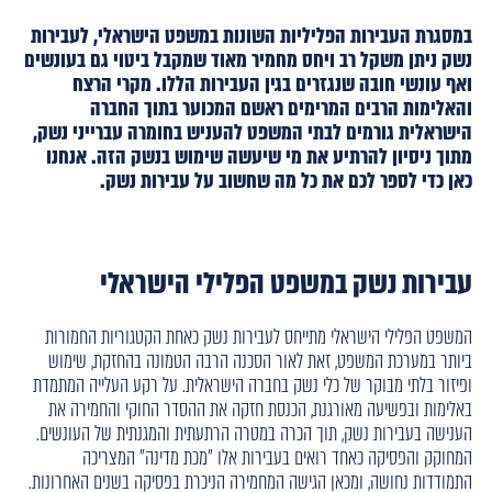
במסגרת העבירות הפליליות השונות במשפט הישראלי, לעבירות
נשק ניתן משקל רב ויחס מחמיר מאוד שמקבל ביטוי גם בעונשים
ואף עונשי חובה שנגזרים בגין העבירות הללו. מקרי הרצח
והאלימות הרבים המרימים ראשם המכוער בתוך החברה
הישראלית גורמים לבתי המשפט להעניש בחומרה עברייני נשק,
מתוך ניסיון להרתיע את מי שיעשה שימוש בנשק הזה. אנחנו
כאן כדי לספר לכם את כל מה שחשוב על עבירות נשק.
עבירות נשק במשפט הפלילי הישראלי
המשפט הפלילי הישראלי מתייחס לעבירות נשק כאחת הקטגוריות החמורות
ביותר במערכת המשפט, זאת לאור הסכנה הרבה הטמונה בהחזקת, שימוש
ופיזור בלתי מבוקר של כלי נשק בחברה הישראלית. על רקע העלייה המתמדת
באלימות ובפשיעה מאורגנת, הכנסת חזקה את ההסדר החוקי והחמירה את
הענישה בעבירות נשק, תוך הכרה במטרה הרתעתית והמגנתית של העונשים.
המחוקק והפסיקה כאחד רואים בעבירות אלו "מכת מדינה" המצריכה
התמודדות נחושה, ומכאן הגישה המחמירה הניכרת בפסיקה בשנים האחרונות.