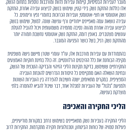
מעבר לעבירות הבסיסיות, קיימות עבירות נלוות ומורכבות נוספות בתחום הנשק.
אלו כוללות החזקת נשק בידי קטין, שימוש בנשק לביצוע עבירה אחרת, החזקת
נשק אוטומטי או חצי-אוטומטי, ועבירות הכרוכות בחומרי נפץ ורימונים. כל
עבירה נושאת עמה מאפיינים ייחודיים ורף ענישה שונה. למשל, שימוש בנשק
לביצוע עבירה אחרת מהווה נסיבה מחמירה משמעותית ויכול להוביל להטלת
עונשים מצטברים. באופן דומה, החזקת נשק אוטומטי נחשבת חמורה יותר
מהחזקת נשק רגיל, בשל כושר הפגיעה המוגבר.
בהתמודדות עם עבירות מורכבות אלו, עו"ד עומרי שטרן מיישם גישה משפטית
מקיפה הבוחנת את כלל ההיבטים הרלוונטיים. זה כולל בחינת חוקיות האמצעים
החקירתיים ששימשו, בדיקת תקינות הליכי הזיהוי והבדיקה הטכנית של הנשק,
ובחינת השאלה האם מתקיימים כל היסודות הנדרשים להוכחת העבירה
הספציפית. במקרים מתאימים, ישנה חשיבות להפרדה בין העבירות השונות
ולמניעת "גלגול" של העבירות למכלול אחד, דבר שיכול להביא להחמרה בלתי
מוצדקת בענישה.
הליכי החקירה והאכיפה
הליכי החקירה בעבירות נשק מתאפיינים בשימוש נרחב במקורות מודיעיניים,
פעילות סמויה של כוחות הביטחון, וטכנולוגיות חקירה מתקדמות. החקירות לרוב