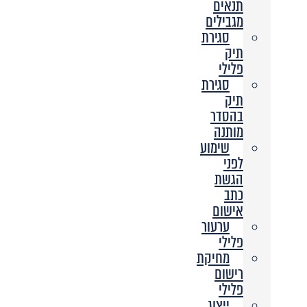
תנאים
מגבילים
סגירת
תיק
פלילי
סגירת
תיק
בהסדר
מותנה
שימוע
לפני
הגשת
כתב
אישום
ערעור
פלילי
מחיקת
רישום
פלילי
ייצוג