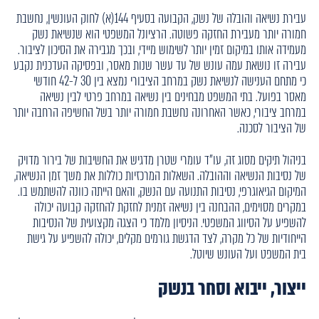
עבירת נשיאה והובלה של נשק, הקבועה בסעיף 144(א) לחוק העונשין, נחשבת
חמורה יותר מעבירת החזקה פשוטה. הרציונל המשפטי הוא שנשיאת נשק
מעמידה אותו במיקום זמין יותר לשימוש מיידי, ובכך מגבירה את הסיכון לציבור.
עבירה זו נושאת עמה עונש של עד עשר שנות מאסר, ובפסיקה העדכנית נקבע
כי מתחם הענישה לנשיאת נשק במרחב הציבורי נמצא בין 30 ל-42 חודשי
מאסר בפועל. בתי המשפט מבחינים בין נשיאה במרחב פרטי לבין נשיאה
במרחב ציבורי, כאשר האחרונה נחשבת חמורה יותר בשל החשיפה הרחבה יותר
של הציבור לסכנה.
בניהול תיקים מסוג זה, עו"ד עומרי שטרן מדגיש את החשיבות של בירור מדויק
של נסיבות הנשיאה וההובלה. השאלות המרכזיות כוללות את משך זמן הנשיאה,
המיקום הגיאוגרפי, נסיבות התנועה עם הנשק, והאם הייתה כוונה להשתמש בו.
במקרים מסוימים, ההבחנה בין נשיאה זמנית לחזקת להחזקה קבועה יכולה
להשפיע על הסיווג המשפטי. הניסיון מלמד כי הצגה מקצועית של הנסיבות
הייחודיות של כל מקרה, לצד הדגשת גורמים מקלים, יכולה להשפיע על גישת
בית המשפט ועל העונש שיוטל.
ייצור, ייבוא וסחר בנשק