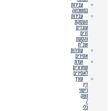
עבירות
במשפחה
עבירות
העסקת
עובדים
זרים
והסעת
שב”ח
עתירות
אסירים
ועדת
שחרורים
לאסירים
עורך
דין
רישוי
נשק
/
כלי