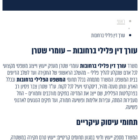
ראשי
עורך דין פלילי ברחובות
עורך דין פלילי ברחובות – עומרי שטרן
משרד
עורך דין פלילי ברחובות
עומרי שטרן מעניק ייעוץ וייצוג משפטי מקצועי
לכל אדם שנקלע להליך פלילי – מהשלב הראשוני של החקירה ועד לשלב הדיונים
בבית המשפט. המשרד מתמחה בכלל תחומי
המשפט הפלילי ברחובות
ובכלל
הארץ, ונותן מענה מהיר, דיסקרטי ויעיל לכל לקוח. עו"ד שטרן צבר ניסיון רב
בפרקליטות הפלילית, שם ייצג את המדינה בתיקים מורכבים וחמורים – החל
מעבירות המתה, עבירות אלימות ופשיעה חמורה, ועד תיקים הנוגעים לארגוני
פשיעה.
תחומי עיסוק עיקריים
המשרד מספק ייעוץ וליווי במגוון תחומים קריטיים: ייעוץ טרם חקירה במשטרה,