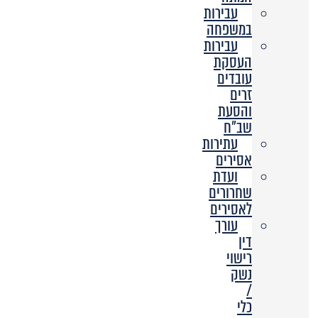
עבירות
במשפחה
עבירות
העסקת
עובדים
זרים
והסעת
שב”ח
עתירות
אסירים
ועדת
שחרורים
לאסירים
עורך
דין
רישוי
נשק
/
כלי