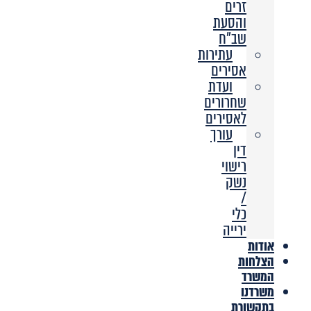
זרים
והסעת
שב”ח
עתירות
אסירים
ועדת
שחרורים
לאסירים
עורך
דין
רישוי
נשק
/
כלי
ירייה
אודות
הצלחות
המשרד
משרדנו
בתקשורת