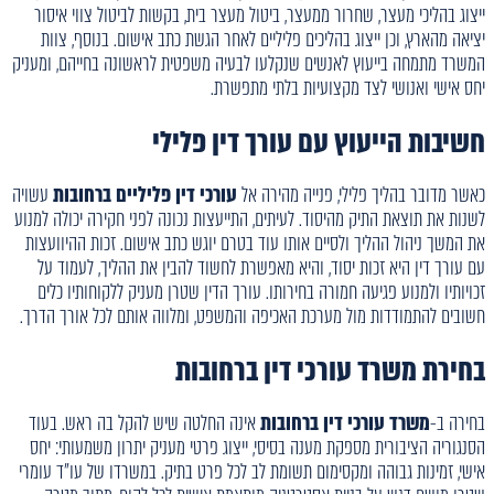
ייצוג בהליכי מעצר, שחרור ממעצר, ביטול מעצר בית, בקשות לביטול צווי איסור
יציאה מהארץ, וכן ייצוג בהליכים פליליים לאחר הגשת כתב אישום. בנוסף, צוות
המשרד מתמחה בייעוץ לאנשים שנקלעו לבעיה משפטית לראשונה בחייהם, ומעניק
יחס אישי ואנושי לצד מקצועיות בלתי מתפשרת.
חשיבות הייעוץ עם עורך דין פלילי
כאשר מדובר בהליך פלילי, פנייה מהירה אל
עורכי דין פליליים ברחובות
עשויה
לשנות את תוצאת התיק מהיסוד. לעיתים, התייעצות נכונה לפני חקירה יכולה למנוע
את המשך ניהול ההליך ולסיים אותו עוד בטרם יוגש כתב אישום. זכות ההיוועצות
עם עורך דין היא זכות יסוד, והיא מאפשרת לחשוד להבין את ההליך, לעמוד על
זכויותיו ולמנוע פגיעה חמורה בחירותו. עורך הדין שטרן מעניק ללקוחותיו כלים
חשובים להתמודדות מול מערכת האכיפה והמשפט, ומלווה אותם לכל אורך הדרך.
בחירת משרד עורכי דין ברחובות
בחירה ב-
משרד עורכי דין ברחובות
אינה החלטה שיש להקל בה ראש. בעוד
הסנגוריה הציבורית מספקת מענה בסיסי, ייצוג פרטי מעניק יתרון משמעותי: יחס
אישי, זמינות גבוהה ומקסימום תשומת לב לכל פרט בתיק. במשרדו של עו"ד עומרי