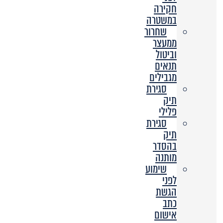
חקירה
במשטרה
שחרור
ממעצר
וביטול
תנאים
מגבילים
סגירת
תיק
פלילי
סגירת
תיק
בהסדר
מותנה
שימוע
לפני
הגשת
כתב
אישום