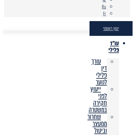
Ru
Fr
יעוץ ראשוני
עו"ד
פלילי
עורך
דין
פלילי
לנוער
ייעוץ
לפני
חקירה
במשטרה
שחרור
ממעצר
וביטול