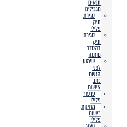
תנאים
מגבילים
סגירת
תיק
פלילי
סגירת
תיק
בהסדר
מותנה
שימוע
לפני
הגשת
כתב
אישום
ערעור
פלילי
מחיקת
רישום
פלילי
ייצוג