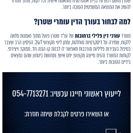
שטרן מושם דגש על בניית אסטרטגיה מותאמת אישית לכל לקוח, מתוך מטרה
להשיג את התוצאה המשפטית הטובה ביותר.
למה לבחור בעורך הדין עומרי שטרן?
משרד
עורכי דין פלילי ברחובות
של עו"ד שטרן פועל מתוך נאמנות מלאה
ללקוח, שמירה על דיסקרטיות מוחלטת, ומתן ליווי מקצועי 24/7. הניסיון הרב שצבר
בטיפול בעבירות פליליות מורכבות מאפשר לו לבנות קו הגנה חד, ממוקד ויצירתי.
לקוחות המשרד נהנים מייצוג מקצועי, יחס אישי, ותחושת ביטחון שהם נמצאים
בידיים הטובות ביותר.
לייעוץ ראשוני חייגו עכשיו: 054-7713271
או השאירו פרטים לקבלת שיחה חוזרת: