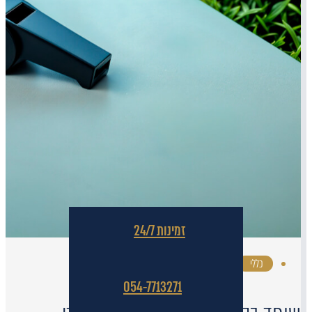
זמינות 24/7
כללי
·
054-7713271