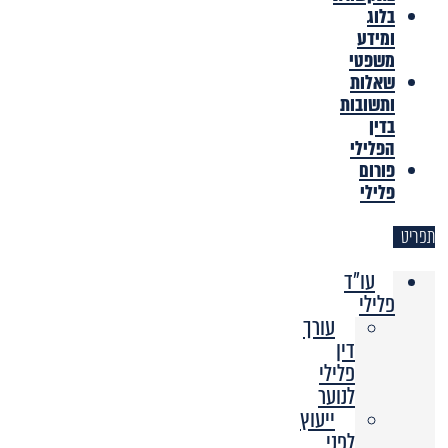
בלוג
ומידע
משפטי
שאלות
ותשובות
בדין
הפלילי
פורום
פלילי
תפריט
עו"ד
פלילי
עורך
דין
פלילי
לנוער
ייעוץ
לפני