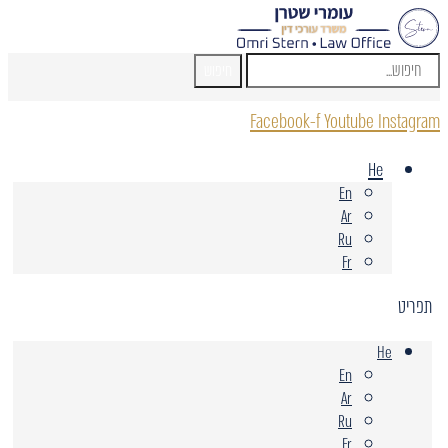
חיפוש
Facebook-f
Youtube
Instagram
He
En
Ar
Ru
Fr
תפריט
He
En
Ar
Ru
Fr