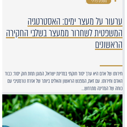
משפט פלילי
·
ערעור על מעצר ימים: האסטרטגיה
המשפטית לשחרור ממעצר בשלבי החקירה
הראשונים
חירותו של אדם היא ערך יסוד חוקתי במדינת ישראל, המוגן תחת חוק יסוד: כבוד
האדם וחירותו. עם זאת, המפגש הראשון והאלים ביותר של אזרח נורמטיבי עם
כוחה של המדינה מתרחש…