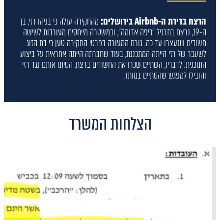
הרצח בדירת ה-Airbnb בירושלים:
מהחקירה עולה כי בניהו רזי, בן
ה-19, נרצח בתרגיל "כיפה אדומה", ובמשטרה מייחסים מעורבות לשישה
חשודים שנעצרו עד כה. גורם המעורה בפרטי החקירה טען כי בת הזוג
לשעבר של רזי הייתה המתכננת, בעוד שחברתה הייתה אחראית על ביצוע
התוכנית. לדבריו, השתיים שכרו את החשודים ברצח, הסיתו אותם נגד רזי
והובילו למפגש שהסתיים במותו.
הצלחות המשרד