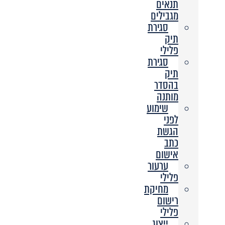
תנאים
מגבילים
סגירת
תיק
פלילי
סגירת
תיק
בהסדר
מותנה
שימוע
לפני
הגשת
כתב
אישום
ערעור
פלילי
מחיקת
רישום
פלילי
ייצוג