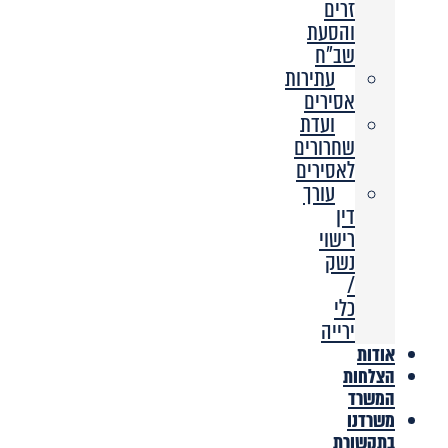
זרים
והסעת
שב”ח
עתירות
אסירים
ועדת
שחרורים
לאסירים
עורך
דין
רישוי
נשק
/
כלי
ירייה
אודות
הצלחות
המשרד
משרדנו
בתקשורת