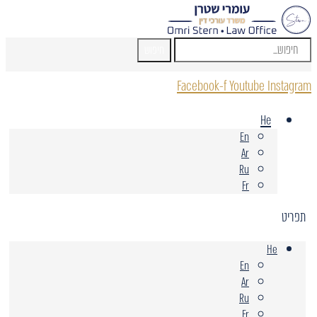
חיפוש
Facebook-f
Youtube
Instagram
He
En
Ar
Ru
Fr
תפריט
He
En
Ar
Ru
Fr