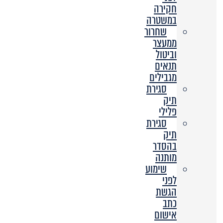
חקירה
במשטרה
שחרור
ממעצר
וביטול
תנאים
מגבילים
סגירת
תיק
פלילי
סגירת
תיק
בהסדר
מותנה
שימוע
לפני
הגשת
כתב
אישום