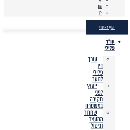
Ru
Fr
יעוץ ראשוני
עו"ד
פלילי
עורך
דין
פלילי
לנוער
ייעוץ
לפני
חקירה
במשטרה
שחרור
ממעצר
וביטול