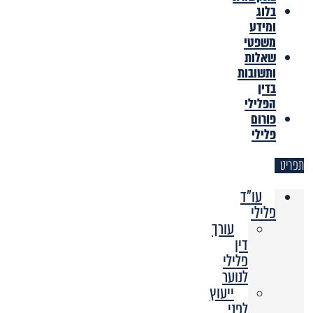
בלוג
ומידע
משפטי
שאלות
ותשובות
בדין
הפלילי
פורום
פלילי
תפריט
עו"ד
פלילי
עורך
דין
פלילי
לנוער
ייעוץ
לפני