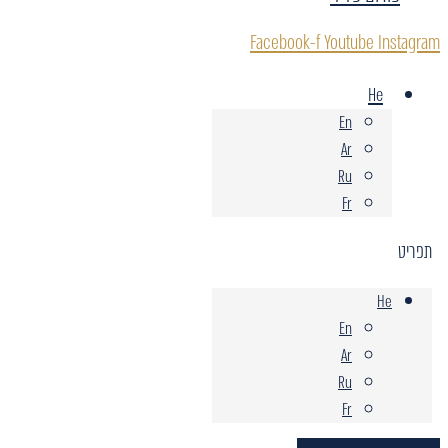
Facebook-f
Youtube
Instagram
He
En
Ar
Ru
Fr
תפריט
He
En
Ar
Ru
Fr