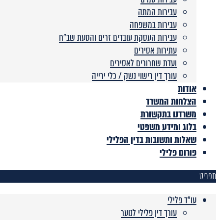
עבירות המתה
עבירות במשפחה
עבירות העסקת עובדים זרים והסעת שב”ח
עתירות אסירים
ועדת שחרורים לאסירים
עורך דין רישוי נשק / כלי ירייה
אודות
הצלחות המשרד
משרדנו בתקשורת
בלוג ומידע משפטי
שאלות ותשובות בדין הפלילי
פורום פלילי
תפריט
עו"ד פלילי
עורך דין פלילי לנוער