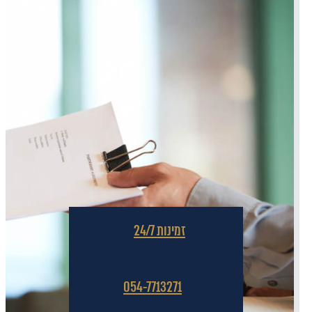
זמינות 24/7
054-7713271