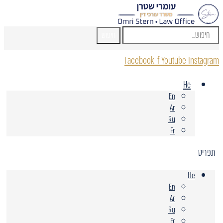
חיפוש
Facebook-f
Youtube
Instagram
He
En
Ar
Ru
Fr
תפריט
He
En
Ar
Ru
Fr