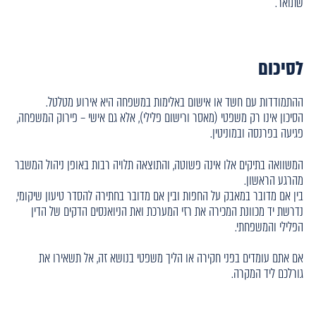
שתואר.
לסיכום
ההתמודדות עם חשד או אישום באלימות במשפחה היא אירוע מטלטל.
הסיכון אינו רק משפטי (מאסר ורישום פלילי), אלא גם אישי – פירוק המשפחה,
פגיעה בפרנסה ובמוניטין.
המשוואה בתיקים אלו אינה פשוטה, והתוצאה תלויה רבות באופן ניהול המשבר
מהרגע הראשון.
בין אם מדובר במאבק על החפות ובין אם מדובר בחתירה להסדר טיעון שיקומי,
נדרשת יד מכוונת המכירה את רזי המערכת ואת הניואנסים הדקים של הדין
הפלילי והמשפחתי.
אם אתם עומדים בפני חקירה או הליך משפטי בנושא זה, אל תשאירו את
גורלכם ליד המקרה.