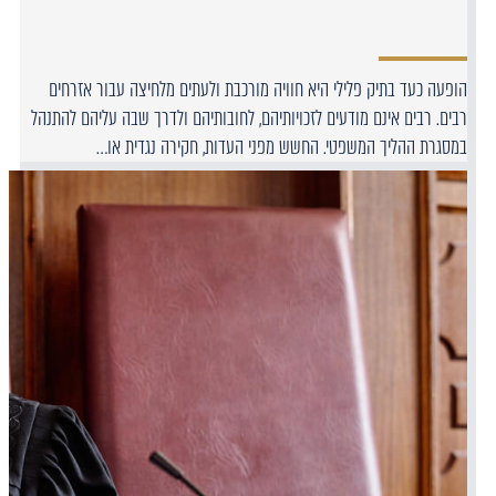
הופעה כעד בתיק פלילי היא חוויה מורכבת ולעתים מלחיצה עבור אזרחים
רבים. רבים אינם מודעים לזכויותיהם, לחובותיהם ולדרך שבה עליהם להתנהל
במסגרת ההליך המשפטי. החשש מפני העדות, חקירה נגדית או…