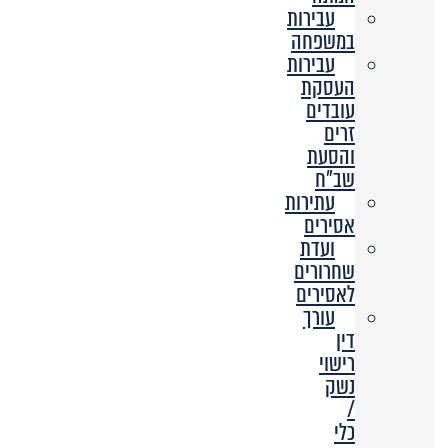
עבירות
במשפחה
עבירות
העסקת
עובדים
זרים
והסעת
שב”ח
עתירות
אסירים
ועדת
שחרורים
לאסירים
עורך
דין
רישוי
נשק
/
כלי