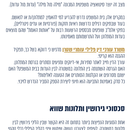
מצב זה יוצר סיטואציה משפטית המכונה "מילה מול מילה" (עדות מול עדות).
במקרים אלו, בית המשפט נדרש להכריע למי להאמין: למתלונן/ת או לנאשם.
בעוד שבתיקים רגילים נדרשות ראיות חזקות (פורנזיות או עדים ניטרליים),
בתיקי אלמ"ב שופטים מבססים הרשעות רבות על "אותות האמת" שהם מוצאים
בעדות המתלונן ועל התרשמותם מאמינותו.
משרד עורכי דין פלילי עומרי שטרן
מדגיש כי דווקא בשל כך, תפקיד
ההגנה הוא קריטי.
עורך הדין חייב לאתר סתירות, אי-דיוקים ומניעים נסתרים בגרסת המתלונן.
האם הגרסה השתנתה בין התלונה במשטרה לבין העדות בבית המשפט? האם
ישנם מסרונים או הקלטות הסותרים את הטענה לאלימות?
כל סדק באמינות התביעה הוא חיוני ליצירת הספק הסביר הנדרש לזיכוי.
סכסוכי גירושין ותלונות שווא
אחת הסוגיות הנפיצות ביותר בתחום זה היא הקשר שבין הליכי גירושין לבין
תלונות במשטרה. לעיתים, לצערנו, נעשה שימוש ציני בהליך הפלילי ככלי טקטי