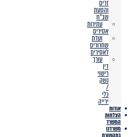
זרים
והסעת
שב”ח
עתירות
אסירים
ועדת
שחרורים
לאסירים
עורך
דין
רישוי
נשק
/
כלי
ירייה
אודות
הצלחות
המשרד
משרדנו
בתקשורת