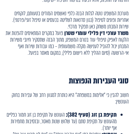
מערכת המשפט נוטה לגלות הבנה כלפי נאשמים המודים בטעותם, לוקחים
אחריות ופונים לטיפול (כגון סדנאות לשליטה בכעסים או טיפול זוגי/פרטני).
שירות המבחן משחק כאן תפקיד מרכזי.
משרד עורכי דין פלילי עומרי שטרן
פועל במקרים המתאימים להפנות את
הלקוח לאפיק טיפולי עוד בטרם המשפט, מתוך הבנה שתסקיר חיובי משירות
המבחן יכול להוביל לענישה מקלה משמעותית – כמו עבודות שירות ואף
אי-הרשעה (סיום ההליך ללא רישום פלילי), במקום מאסר בפועל.
סוגי העבירות הנפוצות
חשוב להבין כי "אלימות במשפחה" היא כותרת למגוון רחב של עבירות בחוק
העונשין:
תקיפת בן זוג (סעיף 382):
העונש על תקיפת בן זוג חמור כפליים
מהעונש על תקיפת סתם (עד שלוש שנות מאסר, ובנסיבות מחמירות
אף יותר).