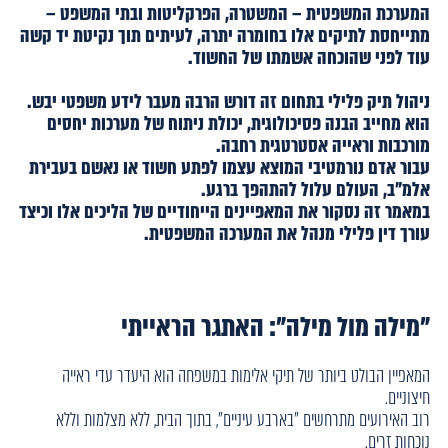
המערכת המשפטית – המשטרה, הפרקליטות ובתי המשפט –
מתייחסת לתיקים אלו בחומרה יתרה, לעיתים תוך נקיטת יד קשה
עוד לפני שהוכחה אשמתו של החשוד.
ניהול תיק פלילי בתחום זה דורש הרבה מעבר לידע משפטי יבש.
הוא מחייב הבנה פסיכולוגית, יכולת ניתוח של מערכות יחסים
מורכבות וראייה אסטרטגית רחבה.
עבור אדם נורמטיבי המוצא עצמו לפתע חשוד או נאשם בעבירת
אלמ"ב, העולם עלול להתהפך ברגע.
במאמר זה נסקור את המאפיינים הייחודיים של הליכים אלו וכיצד
עורך דין פלילי מנהל את המערכה המשפטית.
"מילה מול מילה": האתגר הראייתי
המאפיין הבולט ביותר של תיקי אלימות במשפחה הוא היעדר עדי ראייה
חיצוניים.
רוב האירועים מתרחשים "בארבע עיניים", בתוך הבית, ללא מצלמות וללא
נוכחות זרים.