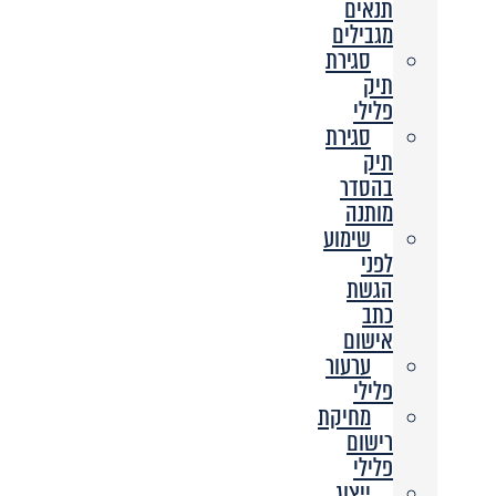
תנאים
מגבילים
סגירת
תיק
פלילי
סגירת
תיק
בהסדר
מותנה
שימוע
לפני
הגשת
כתב
אישום
ערעור
פלילי
מחיקת
רישום
פלילי
ייצוג