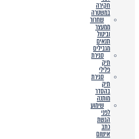
חקירה
במשטרה
שחרור
ממעצר
וביטול
תנאים
מגבילים
סגירת
תיק
פלילי
סגירת
תיק
בהסדר
מותנה
שימוע
לפני
הגשת
כתב
אישום