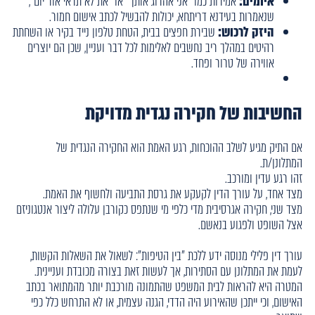
איומים:
אמירות כמו "אני אהרוג אותך" או "את לא תראי אור יום",
שנאמרות בעידנא דריתחא, יכולות להבשיל לכתב אישום חמור.
היזק לרכוש:
שבירת חפצים בבית, הטחת טלפון נייד בקיר או השחתת
רהיטים במהלך ריב נחשבים לאלימות לכל דבר ועניין, שכן הם יוצרים
אווירה של טרור ופחד.
החשיבות של חקירה נגדית מדויקת
אם התיק מגיע לשלב ההוכחות, רגע האמת הוא החקירה הנגדית של
המתלונן/ת.
זהו רגע עדין ומורכב.
מצד אחד, על עורך הדין לקעקע את גרסת התביעה ולחשוף את האמת.
מצד שני, חקירה אגרסיבית מדי כלפי מי שנתפס כקורבן עלולה ליצור אנטגוניזם
אצל השופט ולפגוע בנאשם.
עורך דין פלילי מנוסה ידע ללכת "בין הטיפות": לשאול את השאלות הקשות,
לעמת את המתלונן עם הסתירות, אך לעשות זאת בצורה מכובדת ועניינית.
המטרה היא להראות לבית המשפט שהתמונה מורכבת יותר מהמתואר בכתב
האישום, וכי ייתכן שהאירוע היה הדדי, הגנה עצמית, או לא התרחש כלל כפי