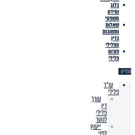
בלוג
ומידע
משפטי
שאלות
ותשובות
בדין
הפלילי
פורום
פלילי
תפריט
עו"ד
פלילי
עורך
דין
פלילי
לנוער
ייעוץ
לפני