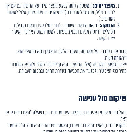
מעצר ימים:
המשטרה נוטה לבצע מעצר מיידי של החשוד, גם אם אין
לו עבר פלילי, מחשש למסוכנות ("מי שהרים יד פעם אחת, עלול לעשות
זאת שוב").
הרחקה:
גם אם החשוד משוחרר, לרוב יוטלו עליו תנאים מגבילים
הכוללים הרחקה מביתו ומבני משפחתו למשך תקופה ארוכה, ואיסור
יצירת קשר.
עבור אדם עובד, בעל משפחה ומעמד, הלילה הראשון בתא המעצר הוא
טראומה קשה.
ייצוג משפטי בשלב זה (שלב המעצר) הוא קריטי כדי לנסות ולהביא לשחרור
מהיר ככל האפשר, ולמזער את הפגיעה בשגרת החיים ובמקום העבודה.
שיקום מול ענישה
ניהול תיק משפטי באלימות במשפחה אינו מסתכם רק בשאלה "האם הרים יד או
לא".
במקרים רבים, כאשר הראיות מוצקות, האסטרטגיה הנכונה אינה לנהל מלחמת
חורמה על החפות, אלא לפעול במישור הטיפולי-שיקומי.