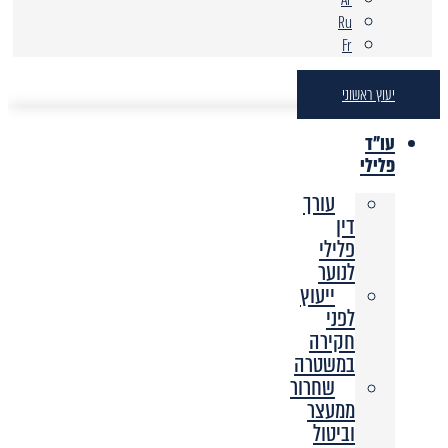
Ru
Fr
יעוץ ראשוני
עו"ד
פלילי
עורך
דין
פלילי
לנוער
ייעוץ
לפני
חקירה
במשטרה
שחרור
ממעצר
וביטול