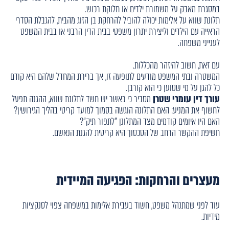
במסגרת מאבק על משמורת ילדים או חלוקת רכוש.
תלונת שווא על אלימות יכולה להוביל להרחקת בן הזוג מהבית, להגבלת הסדרי
הראייה עם הילדים וליצירת יתרון משפטי בבית הדין הרבני או בבית המשפט
לענייני משפחה.
עם זאת, חשוב להיזהר מהכללות.
המשטרה ובתי המשפט מודעים לתופעה זו, אך ברירת המחדל שלהם היא קודם
כל להגן על מי שטוען כי הוא קורבן.
עורך דין עומרי שטרן
מסביר כי כאשר יש חשד לתלונת שווא, ההגנה תפעל
לחשוף את המניע: האם התלונה הוגשה בסמוך למועד קריטי בהליך הגירושין?
האם היו איומים קודמים מצד המתלונן "לתפור תיק"?
חשיפת ההקשר הרחב של הסכסוך היא קריטית להגנת הנאשם.
מעצרים והרחקות: הפגיעה המיידית
עוד לפני שמתנהל משפט, חשוד בעבירת אלימות במשפחה צפוי לסנקציות
מידיות.