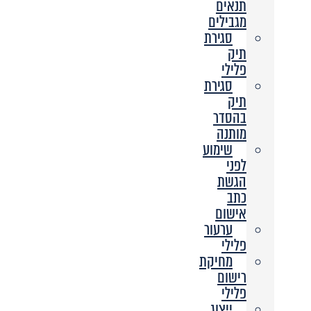
תנאים
מגבילים
סגירת
תיק
פלילי
סגירת
תיק
בהסדר
מותנה
שימוע
לפני
הגשת
כתב
אישום
ערעור
פלילי
מחיקת
רישום
פלילי
ייצוג