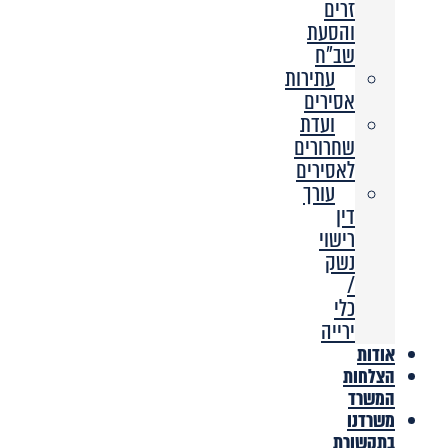
זרים
והסעת
שב”ח
עתירות
אסירים
ועדת
שחרורים
לאסירים
עורך
דין
רישוי
נשק
/
כלי
ירייה
אודות
הצלחות
המשרד
משרדנו
בתקשורת