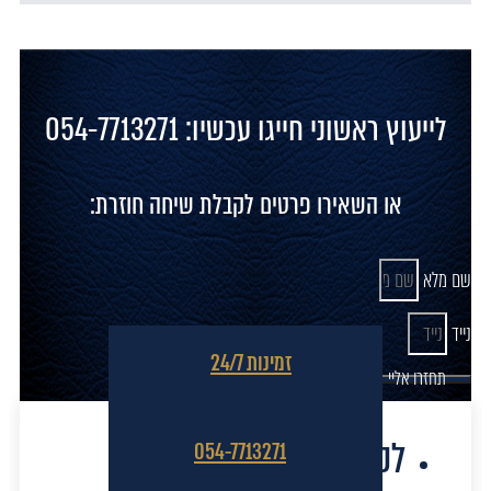
לייעוץ ראשוני חייגו עכשיו: 054-7713271
או השאירו פרטים לקבלת שיחה חוזרת:
שם מלא
נייד
זמינות 24/7
תחזרו אליי
לקוחות מספרים
054-7713271