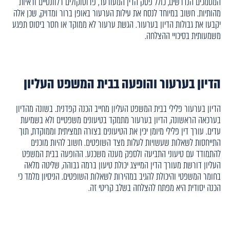
המסמכים הנדרשים, כולל פסק הדין המעורער, פרוטוקולים רלוונטיים וראיות
מהותיות. חשוב במיוחד לנסח את עילות הערעור באופן ברור ומדויק, שכן אלה
יקבעו את גבולות הדיון בערעור. הגשת ערעור לא ממוקד או חסר ביסוס תפגע
משמעותית בסיכויי ההצלחה.
הדיון בערעור והופעה בבית המשפט העליון
הדיון בערעור פלילי בבית המשפט העליון מחייב הכנה קפדנית. בשונה מהדיון
בערכאה הראשונה, הדיון בערעור מתמקד בטיעונים משפטיים ולא בשמיעת
עדים. עורך דין פלילי מיומן יכין את הטיעונים בצורה תמציתית וממוקדת, תוך
התייחסות לשאלות שעשויות לעלות מצד השופטים. חשוב להיות מוכנים
להתמודד עם טיעוני התביעה ולספק מענה משכנע. ההופעה בבית המשפט
העליון דורשת מעורך הדין המייצג יכולת טיעון ברמה גבוהה, שליטה מלאה
בחומר המשפטי והיכולת להגיב במהירות לשאלות השופטים. הניסיון מלמד כי
הכנה יסודית היא מפתח להצלחה בשלב קריטי זה.