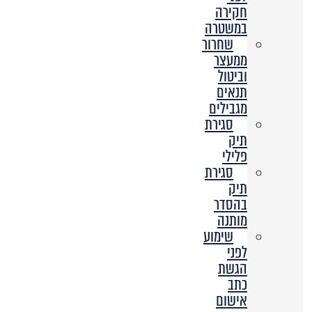
חקירה
במשטרה
שחרור
ממעצר
וביטול
תנאים
מגבילים
סגירת
תיק
פלילי
סגירת
תיק
בהסדר
מותנה
שימוע
לפני
הגשת
כתב
אישום