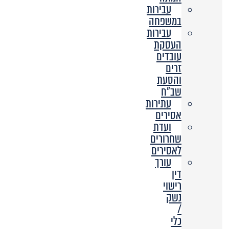
עבירות
במשפחה
עבירות
העסקת
עובדים
זרים
והסעת
שב”ח
עתירות
אסירים
ועדת
שחרורים
לאסירים
עורך
דין
רישוי
נשק
/
כלי