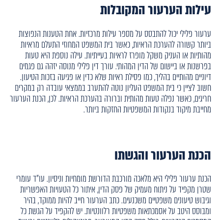
עילות הערעור המקובלות
ערעור פלילי יכול להתבסס על מספר עילות מרכזיות. אחת הטענות הנפוצות
ביותר קשורה להערכת הראיות, כאשר בית המשפט המחוזי התעלם מראיות
מהותיות או העניק משקל מופרז לראיות בעייתיות. עילה נוספת היא טעות
בפרשנות או ביישום של הדין המהותי. עורך דין פלילי מנוסה יזהה גם פגמים
דיוניים מהותיים בהליך, כמו פסילת ראיות שלא כדין או פגיעה בזכות הטיעון.
חשוב לציין כי בית המשפט העליון נוטה להתערב בממצאי עובדה רק במקרים
חריגים, כאשר נפלה טעות מהותית וברורה בהערכת הראיות. לכן, הכנת הערעור
מחייבת מיקוד בנקודות המשפטיות החזקות ביותר.
הכנת הערעור והגשתו
הכנת ערעור פלילי היא מלאכה מורכבת הדורשת מומחיות וניסיון. עו"ד עומרי
שטרן מקפיד על ניתוח מעמיק של פסק הדין, איתור כל הטעויות האפשריות
וגיבוש טיעונים משפטיים משכנעים. כתב הערעור חייב להיות ממוקד, בהיר
ומבוסס היטב על אסמכתאות משפטיות רלוונטיות. יש להקפיד על הגשת כל