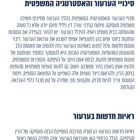
סיכויי הערעור והאסטרטגיה המשפטית
סיכויי הערעור והאסטרטגיה המשפטית בהליך הערעור מחייבים חשיבה
משפטית מעמיקה וניתוח קפדני. עורך דין פלילי מיומן יודע שלא כל טענה
שהועלתה בבית משפט ראויה להיכלל בערעור. יש לבחור בקפידה את הטענות
החזקות ביותר שיש בהן פוטנציאל אמיתי לשכנע את ערכאת הערעור. ריבוי
טענות חלשות עלול לפגוע באמינות הערעור כולו ולהסיט את תשומת הלב
מהטענות המהותיות. האסטרטגיה הנכונה היא להתמקד במספר מצומצם של
טענות משפטיות חזקות, לבסס אותן היטב על הפסיקה והספרות המשפטית,
ולהציג אותן באופן בהיר ומשכנע. חשוב גם לזהות טעויות משפטיות מהותיות
בפסק הדין, ולהראות כיצד טעויות אלה השפיעו על התוצאה הסופית. ניסוח
הטענות צריך להיות מדויק ומקצועי, תוך שמירה על טון מכבד כלפי הערכאה
הקודמת.
ראיות חדשות בערעור
ראיות חדשות בערעור הן סוגיה מורכבת המחייבת הבנה מעמיקה של הדין
והפסיקה. הכלל הבסיסי הוא שערכאת הערעור אינה מתירה הגשת ראיות