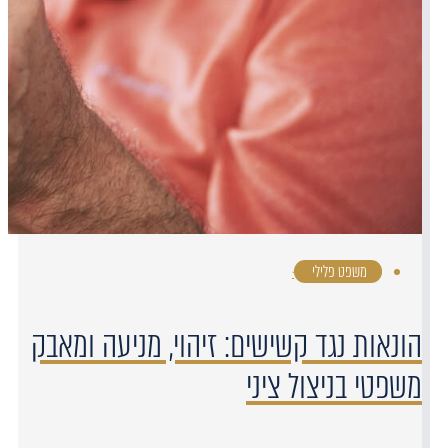
משפט פלילי
·
הונאות נגד קשישים: זיהוי, מניעה ומאבק
משפטי בניצול ציני