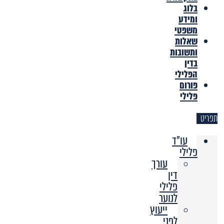
בלוג
ומידע
משפטי
שאלות
ותשובות
בדין
הפלילי
פורום
פלילי
תפריט
עו"ד
פלילי
עורך
דין
פלילי
לנוער
ייעוץ
לפני