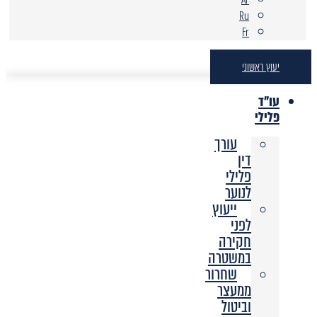
Ru
Fr
יעוץ ראשוני
עו"ד
פלילי
עורך
דין
פלילי
לנוער
ייעוץ
לפני
חקירה
במשטרה
שחרור
ממעצר
וביטול