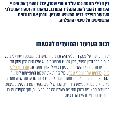
דין פלילי מנוסה כמו עו"ד עומרי שטרן, יכול להעריך את סיכויי
הערעור ולהוביל את התהליך המורכב. במאמר זה נסקור את שלבי
הערעור הפלילי בבית המשפט העליון, ונבחן את הגורמים
המשפיעים על סיכויי ההצלחה.
זכות הערעור והמועדים להגשתו
זכות הערעור על פסק דין פלילי היא זכות יסוד במערכת המשפט הישראלית. על
פי חוק סדר הדין הפלילי, ניתן להגיש ערעור תוך 45 ימים מיום מתן פסק הדין.
במקרים חריגים, בית המשפט העליון רשאי להאריך מועד זה.
עורך דין פלילי
מיומן כדוגמת עו"ד עומרי שטרן
, יכול לזהות את העילות המתאימות לערעור
ולהכין את הודעת הערעור במועד. חשוב להדגיש כי הגשת ערעור אינה מעכבת
באופן אוטומטי את ביצוע גזר הדין, ולכן יש להגיש בקשה נפרדת לעיכוב ביצוע.
המועדים הקצובים בחוק מחייבים פעולה מהירה ומקצועית, תוך הקפדה על כל
הפרטים הפרוצדורליים הנדרשים.