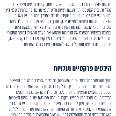
חדשות שלא הוצגו בבית המשפט קמא. עם זאת, קיימים חריגים מצומצמים
לכלל זה. בית המשפט יתיר הגשת ראיות חדשות כאשר מדובר בראיות שלא היו
ידועות ולא יכלו להיות ידועות בשקידה סבירה במהלך המשפט, או כאשר
הראיות החדשות חיוניות לעשיית צדק. עורך דין פלילי מנוסה כמו עו"ד עומרי
שטרן, יודע כי הבקשה להגשת ראיות חדשות צריכה להיות מנומקת היטב
ומגובה בתצהיר המפרט את הנסיבות שמנעו את הצגת הראיות בהליך המקורי.
חשוב להדגיש כי בית המשפט מפעיל שיקול דעת קפדני בבחינת בקשות אלה,
ורק במקרים חריגים תתקבל בקשה להוספת ראיות בשלב הערעור.
היבטים פרקטיים ועלויות
הליך הערעור כרוך בעלויות משמעותיות, הכוללות אגרת בית משפט, הוצאות
משפטיות ושכר טרחת עורך דין. יש לקחת בחשבון גם את העלויות הנלוות, כמו
הכנת תיק מוצגים והוצאת פרוטוקולים. חשוב לדון מראש בכל ההיבטים
הכלכליים עם עורך הדין המייצג ולקבל הערכה מפורטת של העלויות הצפויות.
במקרים המתאימים, ניתן לבקש פטור מאגרה או סיוע משפטי. כדאי גם לברר
את האפשרות להסדר שכר טרחה המותנה בתוצאות הערעור. תכנון כלכלי נכון
הוא חלק בלתי נפרד מההחלטה להגיש ערעור ומההיערכות להליך המשפטי.