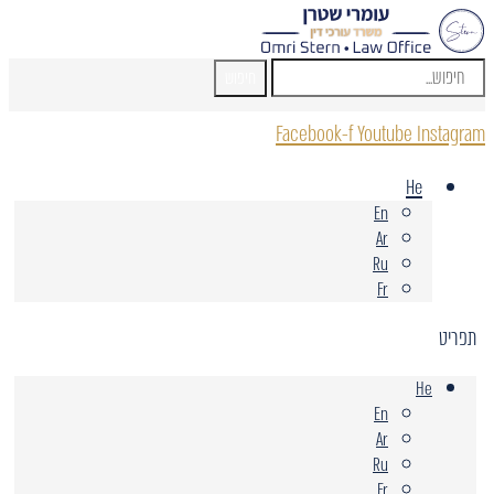
חיפוש
Facebook-f
Youtube
Instagram
He
En
Ar
Ru
Fr
תפריט
He
En
Ar
Ru
Fr