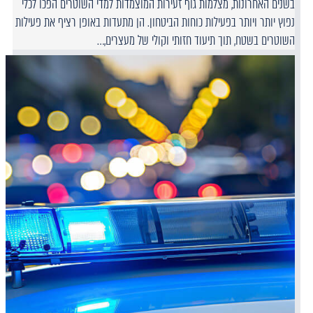
בשנים האחרונות, מצלמות גוף זעירות המוצמדות למדי השוטרים הפכו לכלי
נפוץ יותר ויותר בפעילות כוחות הביטחון. הן מתעדות באופן רציף את פעילות
השוטרים בשטח, תוך תיעוד חזותי וקולי של מעצרים,…