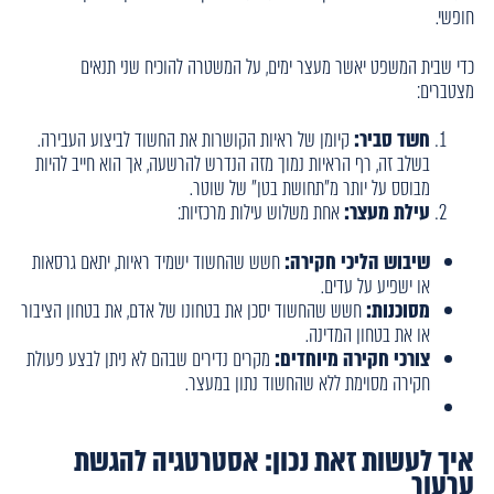
חופשי.
כדי שבית המשפט יאשר מעצר ימים, על המשטרה להוכיח שני תנאים
מצטברים:
חשד סביר:
קיומן של ראיות הקושרות את החשוד לביצוע העבירה.
בשלב זה, רף הראיות נמוך מזה הנדרש להרשעה, אך הוא חייב להיות
מבוסס על יותר מ"תחושת בטן" של שוטר.
עילת מעצר:
אחת משלוש עילות מרכזיות:
שיבוש הליכי חקירה:
חשש שהחשוד ישמיד ראיות, יתאם גרסאות
או ישפיע על עדים.
מסוכנות:
חשש שהחשוד יסכן את בטחונו של אדם, את בטחון הציבור
או את בטחון המדינה.
צורכי חקירה מיוחדים:
מקרים נדירים שבהם לא ניתן לבצע פעולת
חקירה מסוימת ללא שהחשוד נתון במעצר.
איך לעשות זאת נכון: אסטרטגיה להגשת
ערעור