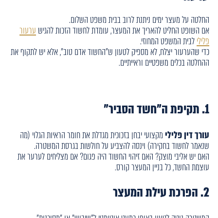
החלטה על מעצר ימים ניתנת לרוב בבית משפט השלום.
אם השופט החליט להאריך את המעצר, עומדת לחשוד הזכות להגיש
ערעור
פלילי
לבית המשפט המחוזי.
כדי שהערעור יצלח, לא מספיק לטעון ש"החשוד אדם טוב", אלא יש לתקוף את
ההחלטה בכלים משפטיים וראייתיים.
1. תקיפת ה"חשד הסביר"
עורך דין פלילי
מקצועי יבחן בזכוכית מגדלת את חומר הראיות הגלוי (מה
שנאמר לחשוד בחקירה) וינסה להצביע על חולשות בגרסת המשטרה.
האם יש אליבי מוצק? האם זיהוי החשוד היה פגום? אם מצליחים לערער את
עוצמת החשד, כל בניין המעצר קורס.
2. הפרכת עילת המעצר