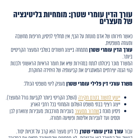
עורך הדין עומרי שטרן: מומחיות בליטיגציה
של מעצרים
כאשר חירותו של אדם מונחת על הכף, אין תחליף לניסיון, חריפות מחשבה
ותעוזה משפטית.
עורך הדין עומרי שטרן
מתמחה בייצוג חשודים בשלבי המעצר הקריטיים
ביותר.
המשרד מוכר ביכולתו לנתח במהירות שיא את חומר הראיות הראשוני ולבנות
קווי הגנה יצירתיים המאתגרים את קביעותיה של היחידה החוקרת.
משרד עורכי דין פלילי עומרי שטרן
מעניק ליווי משפטי הכולל:
ייעוץ לחשוד בטרם חקירה
(השלב הקריטי ביותר לקביעת גורל המעצר).
ייצוג רציף בבתי משפט השלום והמחוזי בכל רחבי הארץ.
ניסיון מוכח ב
שחרור ממעצר
בעבירות מורכבות: מעבירות צווארון לבן
וסמים ועד לעבירות אלימות ופשיעה חמורה.
עבור
עורך הדין עומרי שטרן
, כל דיון מעצר הוא קרב על זכויות יסוד.