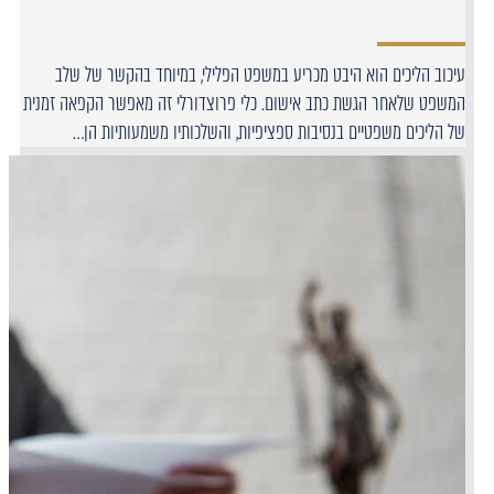
עיכוב הליכים הוא היבט מכריע במשפט הפלילי, במיוחד בהקשר של שלב
המשפט שלאחר הגשת כתב אישום. כלי פרוצדורלי זה מאפשר הקפאה זמנית
של הליכים משפטיים בנסיבות ספציפיות, והשלכותיו משמעותיות הן…