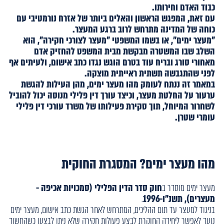
כבוד האדם וחירותו.
עם זאת, המפגש הראשון והאלים ביותר של אזרח נורמטיבי עם
כוחה של המדינה מתרחש לרוב ברגע המעצר.
"מעצר ימים", או בשמו המשפטי "מעצר לצורכי חקירה", הוא
השלב שבו המשטרה מבקשת מבית המשפט להחזיק אדם
מאחורי סורג ובריח עוד בטרם הוגש נגדו כתב אישום, ולעיתים אף
לפני שהתגבשה תשתית ראייתית מוצקה.
במאמר זה ננתח לעומק מהו מעצר ימים, מהן העילות להגשת
ערעור על החלטת מעצר, וכיצד עורך דין פלילי מנוסה יכול להוביל
לשחרור המיוחל, תוך סקירת פעילותו של משרד עורכי דין פלילי
עומרי שטרן.
מהו מעצר ימים? המסגרת החוקית
מעצר ימים מוסדר ב
חוק סדר הדין הפלילי (סמכויות אכיפה -
מעצרים), תשנ"ו-1996
.
בניגוד למעצר עד תום ההליכים, המתרחש לאחר הגשת כתב אישום, מעצר ימים
נועד לאפשר ליחידה החוקרת לבצע פעולות חקירה שלא ניתן לבצען כשהחשוד