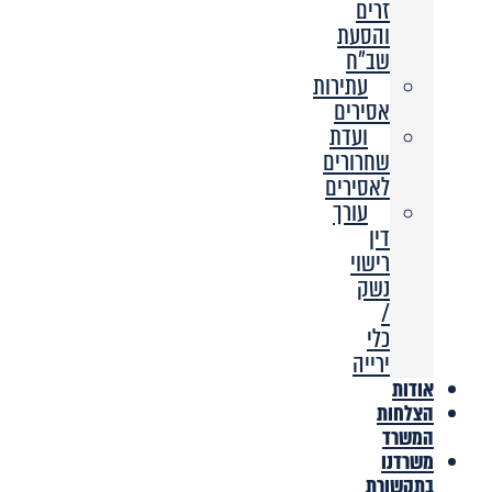
זרים
והסעת
שב”ח
עתירות
אסירים
ועדת
שחרורים
לאסירים
עורך
דין
רישוי
נשק
/
כלי
ירייה
אודות
הצלחות
המשרד
משרדנו
בתקשורת