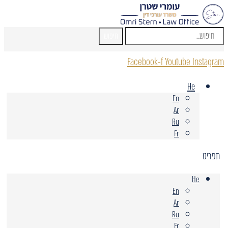
חיפוש
Facebook-f
Youtube
Instagram
He
En
Ar
Ru
Fr
תפריט
He
En
Ar
Ru
Fr