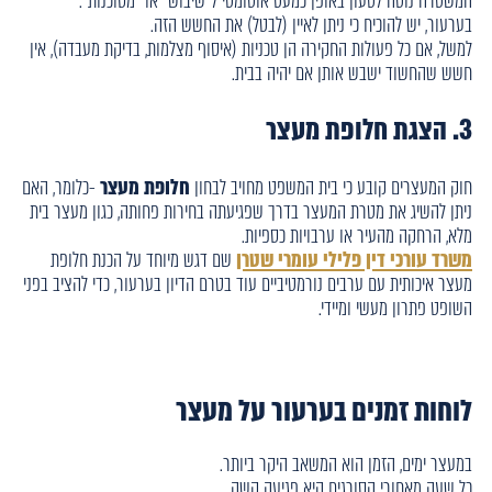
המשטרה נוטה לטעון באופן כמעט אוטומטי ל"שיבוש" או "מסוכנות".
בערעור, יש להוכיח כי ניתן לאיין (לבטל) את החשש הזה.
למשל, אם כל פעולות החקירה הן טכניות (איסוף מצלמות, בדיקת מעבדה), אין
חשש שהחשוד ישבש אותן אם יהיה בבית.
3. הצגת חלופת מעצר
חוק המעצרים קובע כי בית המשפט מחויב לבחון
חלופת מעצר
-כלומר, האם
ניתן להשיג את מטרת המעצר בדרך שפגיעתה בחירות פחותה, כגון מעצר בית
מלא, הרחקה מהעיר או ערבויות כספיות.
משרד עורכי דין פלילי עומרי שטרן
שם דגש מיוחד על הכנת חלופת
מעצר איכותית עם ערבים נורמטיביים עוד בטרם הדיון בערעור, כדי להציב בפני
השופט פתרון מעשי ומיידי.
לוחות זמנים בערעור על מעצר
במעצר ימים, הזמן הוא המשאב היקר ביותר.
כל שעה מאחורי הסורגים היא פגיעה קשה.