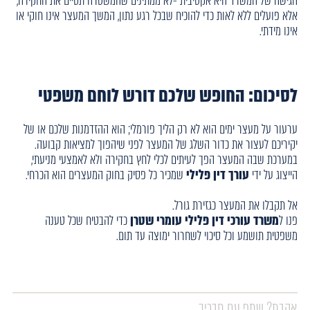
הגישה של המשרד היא אקטיבית -לא ממתינים שהמשטרה תסיים את החקירה,
אלא פועלים ללא לאות כדי להוכיח שבכל רגע נתון, המשך המעצר אינו חוקי או
אינו מידתי.
לסיכום: החופש שלכם דורש לוחם משפטי
ערעור על מעצר ימים הוא לא רק הליך פורמלי; הוא ההזדמנות שלכם או של
יקיריכם לעצור את כדור השלג של המעצר לפני שיהפוך למציאות קבועה.
במערכת שבה המעצר הפך לעיתים לכלי לחץ בחקירה ולא לאמצעי מניעתי,
הייצוג על ידי
עורך דין פלילי
שמכיר כל פסיק בחוק המעצרים הוא הכרחי.
אל תקבלו את המעצר כגזירת גורל.
פנו ל
משרד עורכי דין פלילי עומרי שטרן
כדי להבטיח שכל טענה
משפטית תושמע וכל סיכוי לשחרור ימוצה עד תום.
אהבת? שתף עם חבריך