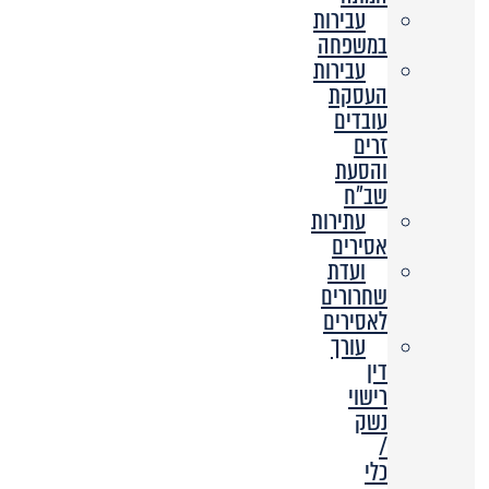
עבירות
במשפחה
עבירות
העסקת
עובדים
זרים
והסעת
שב”ח
עתירות
אסירים
ועדת
שחרורים
לאסירים
עורך
דין
רישוי
נשק
/
כלי