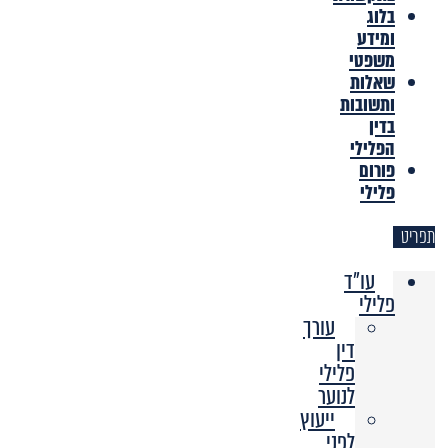
בלוג
ומידע
משפטי
שאלות
ותשובות
בדין
הפלילי
פורום
פלילי
תפריט
עו"ד
פלילי
עורך
דין
פלילי
לנוער
ייעוץ
לפני