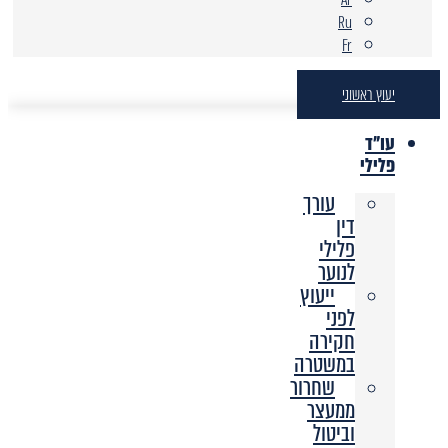
Ru
Fr
יעוץ ראשוני
עו"ד
פלילי
עורך
דין
פלילי
לנוער
ייעוץ
לפני
חקירה
במשטרה
שחרור
ממעצר
וביטול