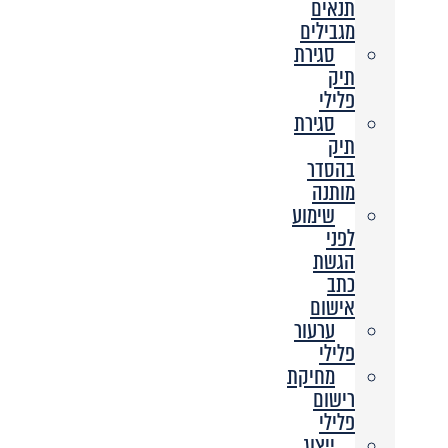
תנאים
מגבילים
סגירת
תיק
פלילי
סגירת
תיק
בהסדר
מותנה
שימוע
לפני
הגשת
כתב
אישום
ערעור
פלילי
מחיקת
רישום
פלילי
ייצוג