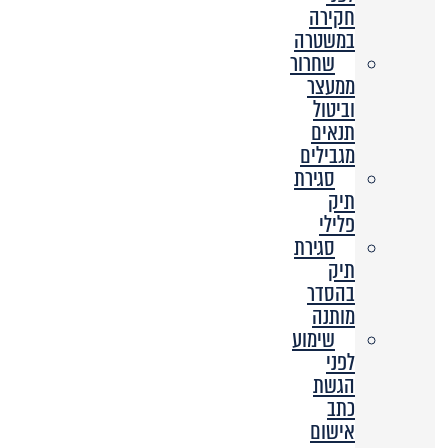
חקירה
במשטרה
שחרור
ממעצר
וביטול
תנאים
מגבילים
סגירת
תיק
פלילי
סגירת
תיק
בהסדר
מותנה
שימוע
לפני
הגשת
כתב
אישום