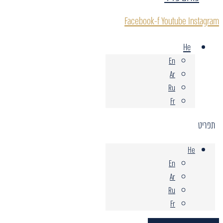
Facebook-f
Youtube
Instagram
He
En
Ar
Ru
Fr
תפריט
He
En
Ar
Ru
Fr