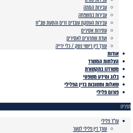
עבירות המתה
עבירות במשפחה
עבירות העסקת עובדים זרים והסעת שב”ח
עתירות אסירים
ועדת שחרורים לאסירים
עורך דין רישוי נשק / כלי ירייה
אודות
הצלחות המשרד
משרדנו בתקשורת
בלוג ומידע משפטי
שאלות ותשובות בדין הפלילי
פורום פלילי
תפריט
עו"ד פלילי
עורך דין פלילי לנוער