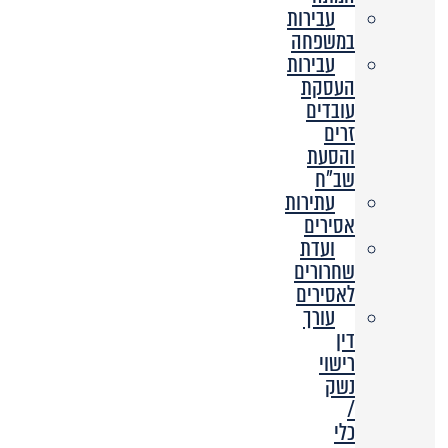
עבירות
במשפחה
עבירות
העסקת
עובדים
זרים
והסעת
שב”ח
עתירות
אסירים
ועדת
שחרורים
לאסירים
עורך
דין
רישוי
נשק
/
כלי