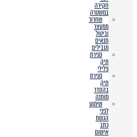
חקירה
במשטרה
שחרור
ממעצר
וביטול
תנאים
מגבילים
סגירת
תיק
פלילי
סגירת
תיק
בהסדר
מותנה
שימוע
לפני
הגשת
כתב
אישום