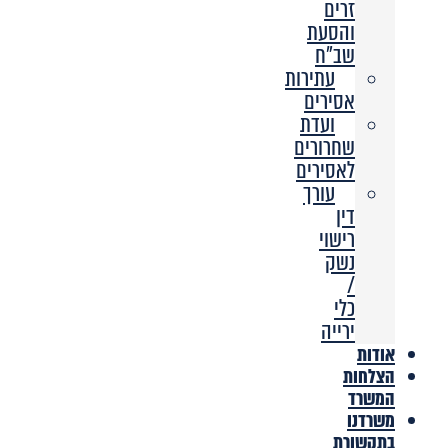
זרים
והסעת
שב”ח
עתירות
אסירים
ועדת
שחרורים
לאסירים
עורך
דין
רישוי
נשק
/
כלי
ירייה
אודות
הצלחות
המשרד
משרדנו
בתקשורת