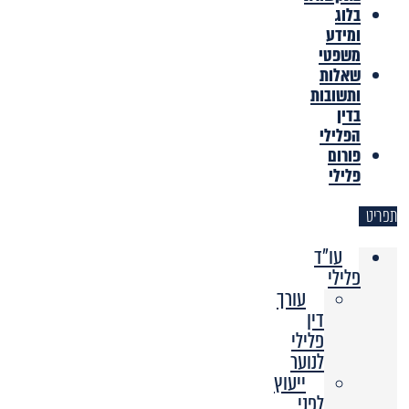
בלוג
ומידע
משפטי
שאלות
ותשובות
בדין
הפלילי
פורום
פלילי
תפריט
עו"ד
פלילי
עורך
דין
פלילי
לנוער
ייעוץ
לפני