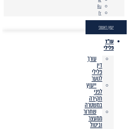
Ru
Fr
יעוץ ראשוני
עו"ד
פלילי
עורך
דין
פלילי
לנוער
ייעוץ
לפני
חקירה
במשטרה
שחרור
ממעצר
וביטול