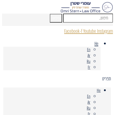
חיפוש
Facebook-f
Youtube
Instagram
He
En
Ar
Ru
Fr
תפריט
He
En
Ar
Ru
Fr