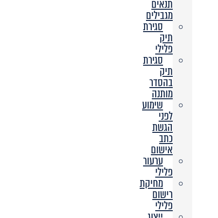
תנאים
מגבילים
סגירת
תיק
פלילי
סגירת
תיק
בהסדר
מותנה
שימוע
לפני
הגשת
כתב
אישום
ערעור
פלילי
מחיקת
רישום
פלילי
ייצוג