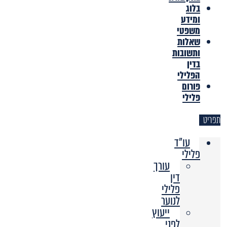
בלוג
ומידע
משפטי
שאלות
ותשובות
בדין
הפלילי
פורום
פלילי
תפריט
עו"ד
פלילי
עורך
דין
פלילי
לנוער
ייעוץ
לפני