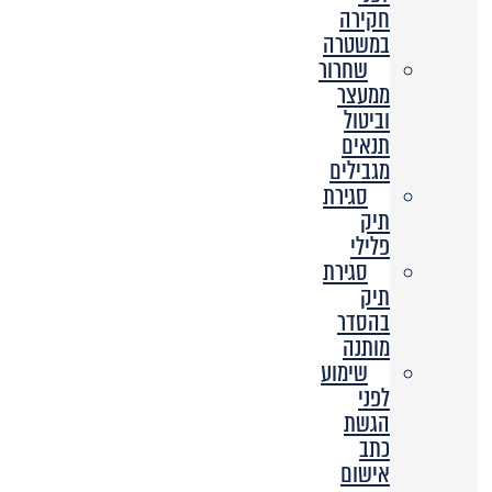
חקירה
במשטרה
שחרור
ממעצר
וביטול
תנאים
מגבילים
סגירת
תיק
פלילי
סגירת
תיק
בהסדר
מותנה
שימוע
לפני
הגשת
כתב
אישום