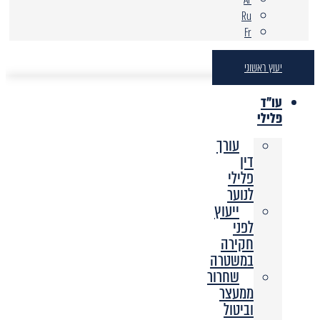
Ru
Fr
יעוץ ראשוני
עו"ד
פלילי
עורך
דין
פלילי
לנוער
ייעוץ
לפני
חקירה
במשטרה
שחרור
ממעצר
וביטול