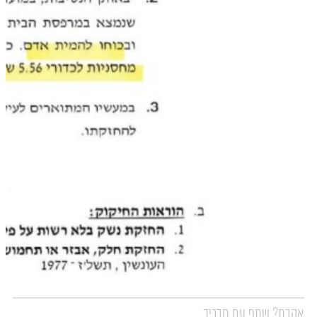
אהבת? שתף עם חבריך