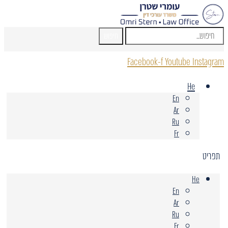
חיפוש
Facebook-f
Youtube
Instagram
He
En
Ar
Ru
Fr
תפריט
He
En
Ar
Ru
Fr