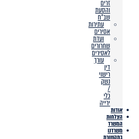
זרים
והסעת
שב”ח
עתירות
אסירים
ועדת
שחרורים
לאסירים
עורך
דין
רישוי
נשק
/
כלי
ירייה
אודות
הצלחות
המשרד
משרדנו
בתקשורת