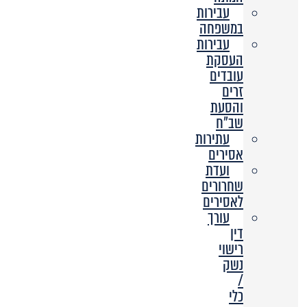
עבירות
במשפחה
עבירות
העסקת
עובדים
זרים
והסעת
שב”ח
עתירות
אסירים
ועדת
שחרורים
לאסירים
עורך
דין
רישוי
נשק
/
כלי