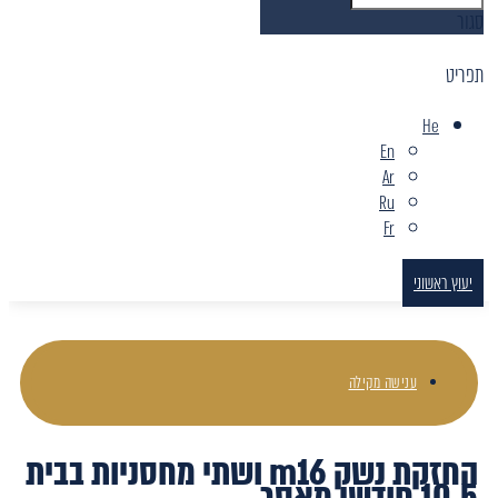
סגור
תפריט
He
En
Ar
Ru
Fr
יעוץ ראשוני
ענישה מקילה
החזקת נשק m16 ושתי מחסניות בבית
10.5 חודשי מאסר