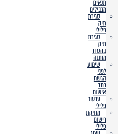
תנאים
מגבילים
סגירת
תיק
פלילי
סגירת
תיק
בהסדר
מותנה
שימוע
לפני
הגשת
כתב
אישום
ערעור
פלילי
מחיקת
רישום
פלילי
ייצוג