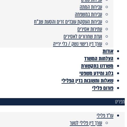
עבירות המתה
עבירות במשפחה
עבירות העסקת עובדים זרים והסעת שב”ח
עתירות אסירים
ועדת שחרורים לאסירים
עורך דין רישוי נשק / כלי ירייה
אודות
הצלחות המשרד
משרדנו בתקשורת
בלוג ומידע משפטי
שאלות ותשובות בדין הפלילי
פורום פלילי
תפריט
עו"ד פלילי
עורך דין פלילי לנוער