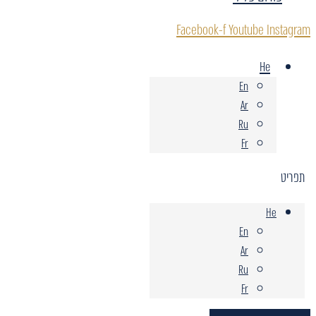
Facebook-f
Youtube
Instagram
He
En
Ar
Ru
Fr
תפריט
He
En
Ar
Ru
Fr