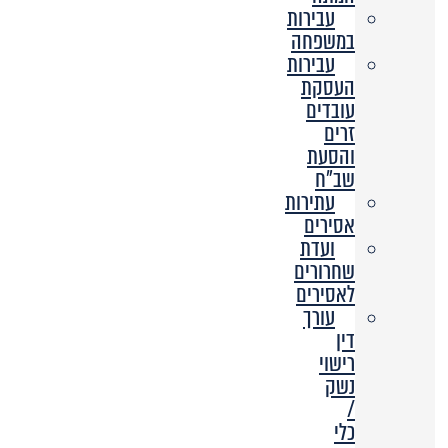
עבירות
במשפחה
עבירות
העסקת
עובדים
זרים
והסעת
שב”ח
עתירות
אסירים
ועדת
שחרורים
לאסירים
עורך
דין
רישוי
נשק
/
כלי