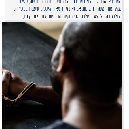
המונח צווארון לבן החל כמונח המייצג תופעה חברתית חדשה, עליית
מקצועות המשרד השונות, אם זאת מהר מאד האנשים שעבדו במשרדים
החלו גם הם לבצע פעולות בלתי חוקיות הנובעות מתוקף תפקידם,…