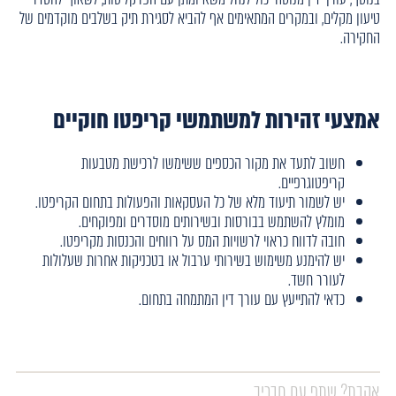
טיעון מקלים, ובמקרים המתאימים אף להביא לסגירת תיק בשלבים מוקדמים של
החקירה.
אמצעי זהירות למשתמשי קריפטו חוקיים
חשוב לתעד את מקור הכספים ששימשו לרכישת מטבעות
קריפטוגרפיים.
יש לשמור תיעוד מלא של כל העסקאות והפעולות בתחום הקריפטו.
מומלץ להשתמש בבורסות ובשירותים מוסדרים ומפוקחים.
חובה לדווח כראוי לרשויות המס על רווחים והכנסות מקריפטו.
יש להימנע משימוש בשירותי ערבול או בטכניקות אחרות שעלולות
לעורר חשד.
כדאי להתייעץ עם עורך דין המתמחה בתחום.
אהבת? שתף עם חבריך