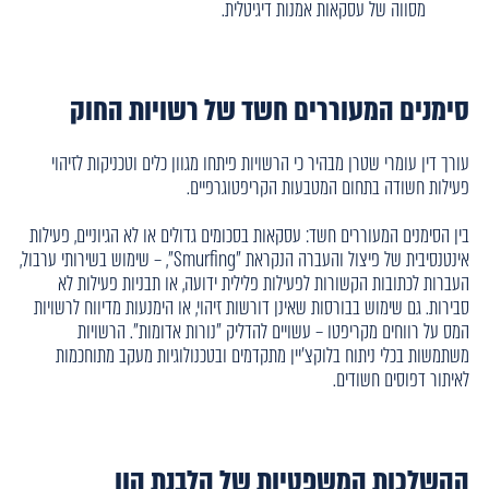
מסווה של עסקאות אמנות דיגיטלית.
סימנים המעוררים חשד של רשויות החוק
עורך דין עומרי שטרן מבהיר כי הרשויות פיתחו מגוון כלים וטכניקות לזיהוי
פעילות חשודה בתחום המטבעות הקריפטוגרפיים.
בין הסימנים המעוררים חשד: עסקאות בסכומים גדולים או לא הגיוניים, פעילות
אינטנסיבית של פיצול והעברה הנקראת "Smurfing", – שימוש בשירותי ערבול,
העברות לכתובות הקשורות לפעילות פלילית ידועה, או תבניות פעילות לא
סבירות. גם שימוש בבורסות שאינן דורשות זיהוי, או הימנעות מדיווח לרשויות
המס על רווחים מקריפטו – עשויים להדליק "נורות אדומות". הרשויות
משתמשות בכלי ניתוח בלוקצ'יין מתקדמים ובטכנולוגיות מעקב מתוחכמות
לאיתור דפוסים חשודים.
ההשלכות המשפטיות של הלבנת הון