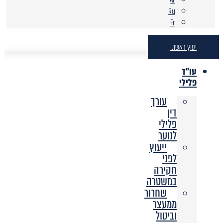
Ru
Fr
יעוץ ראשוני
עו"ד
פלילי
עורך
דין
פלילי
לנוער
ייעוץ
לפני
חקירה
במשטרה
שחרור
ממעצר
וביטול