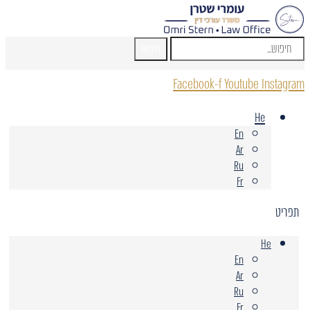
חיפוש
Facebook-f
Youtube
Instagram
He
En
Ar
Ru
Fr
תפריט
He
En
Ar
Ru
Fr