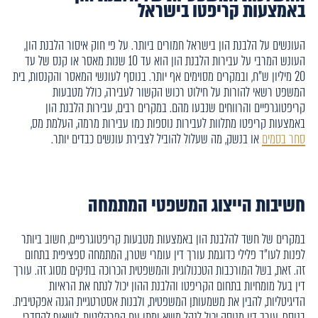
באמצעות קריפטו בישראל
העונשים על הלבנת הון בישראל חמורים ביותר. על פי חוק איסור הלבנת הון,
העונש המרבי על עבירות הלבנת הון הוא עד 10 שנות מאסר או קנס של עד
20 מיליון ש"ח, ובמקרים מסוימים אף יותר. בנוסף לעונשי המאסר והקנסות, בית
המשפט רשאי להורות על חילוט רכוש הקשור לעבירה, כולל מטבעות
קריפטוגרפיים והרווחים שנבעו מהם. במקרים רבים, עבירות הלבנת הון
באמצעות קריפטו מתלוות לעבירות נוספות כמו עבירות מרמה, העלמת מס,
סחר בסמים
או בנשק, מה שעלול להוביל לצבירת עונשים כבדים יותר.
חשיבות הייצוג המשפטי המתמחה
במקרים של חשד להלבנת הון באמצעות מטבעות קריפטוגרפיים, חשוב ביותר
לפנות לעו"ד פלילי כדוגמת עורך דין עומרי שטרן, המתמחה ספציפית בתחום
זה. זאת, בשל המורכבות הטכנולוגית והמשפטית הכרוכה בתיקים מסוג זה. עורך
דין בעל מומחיות בתחום הקריפטו והלבנת ההון יכול לנתח את הראיות
הדיגיטליות, להבין את משמעותן המשפטית, ולבנות אסטרטגיית הגנה אפקטיבית.
בנוסף, עורך דין מנוסה יכול לנהל משא ומתן עם הפרקליטות, לשאוף להסדרי