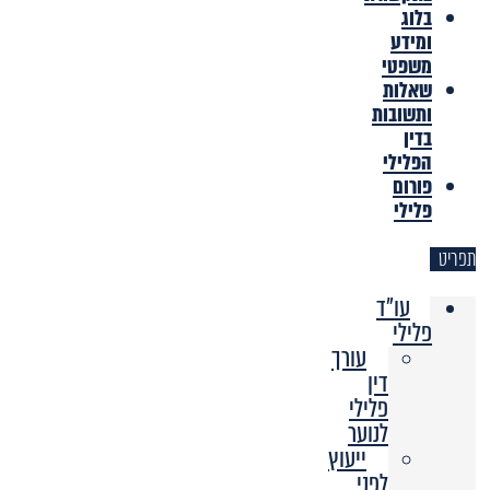
בלוג
ומידע
משפטי
שאלות
ותשובות
בדין
הפלילי
פורום
פלילי
תפריט
עו"ד
פלילי
עורך
דין
פלילי
לנוער
ייעוץ
לפני