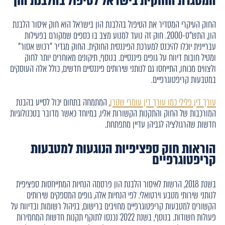
המסגרת החוקית בישראל לטיפול בהלבנת הון
החוק העיקרי המסדיר את הטיפול בהלבנת הון בישראל הוא חוק איסור הלבנת
הון, התש"ס-2000. חוק זה נועד למנוע מצב בו כספים שמקורם בפעילות
עבריינית יוכלו להיכנס למערכת הפיננסית החוקית. החוק מגדיר "רכוש אסור"
ומטיל חובות דיווח על גופים פיננסיים. בנוסף, תיקונים מאוחרים יותר לחוק
ולצווים מכוחו, התייחסו גם לנותני שירותים פיננסיים חדשים, כולל אלה העוסקים
במטבעות קריפטוגרפיים.
עורך דין פלילי כמו עורך דין עומרי שטרן
, המתמחה בתחום יכול לסייע בהבנת
המורכבות של החוק והתקנות הקשורות אליו, במיוחד כאשר מדובר בטכנולוגיות
חדשות שהרגולציה לגביהן עדיין מתפתחת.
הוראות חוק ספציפיות הנוגעות למטבעות
קריפטוגרפיים
בשנת 2018, הרשות לאיסור הלבנת הון פרסמה הנחיות המתייחסות ספציפית
לנותני שירותי מטבע וירטואלי. לפי הנחיות אלה, גופים המספקים שירותים
הקשורים למטבעות קריפטוגרפיים מחויבים ברישום, בניהול רשומות ובדיווח על
פעולות חשודות. בנוסף, בשנת 2022 נכנסו לתוקף תקנות חדשות המחמירות