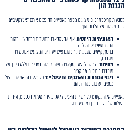
הלבנת הון
מטבעות קריפטוגרפיים מציעים מספר מאפיינים ההופכים אותם לאטרקטיביים
עבור פעילות של הלבנת הון:
האנונימיות היחסית
: אף שהעסקאות מתועדות בבלוקצ'יין, זהות
המשתמשים אינה גלויה.
בנוסף, קיימים מטבעות קריפטוגרפיים ייעודיים המציעים אנונימיות
מוגברת,
מהירות
: היכולת לבצע עסקאות חוצות גבולות במהירות וללא תיווך של
מוסדות פיננסיים מפוקחים.
ריבוי הבורסות והארנקים הדיגיטליים
: פלורליזם המאפשר פיצול
כספים וערבוב מקורותיהם.
מאפיינים אלה מקשים על רשויות האכיפה לעקוב אחר מסלול הכספים, ולזהות
פעולות של הלבנת הון באמצעותם.