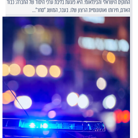
החוקים הישראלי והבינלאומי. היא פוגעת בליבת ערכי היסוד של החברה: כבוד
האדם, חירותו ואוטונומיית הרצון שלו. בעבר, המושג "סחר"…