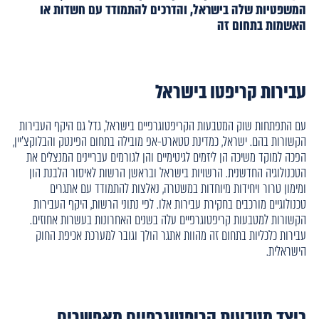
המשפטיות שלה בישראל, והדרכים להתמודד עם חשדות או
האשמות בתחום זה
עבירות קריפטו בישראל
עם התפתחות שוק המטבעות הקריפטוגרפיים בישראל, גדל גם היקף העבירות
הקשורות בהם. ישראל, כמדינת סטארט-אפ מובילה בתחום הפינטק והבלוקצ'יין,
הפכה למוקד משיכה הן ליזמים לגיטימיים והן לגורמים עבריינים המנצלים את
הטכנולוגיה החדשנית. הרשויות בישראל ובראשן הרשות לאיסור הלבנת הון
ומימון טרור ויחידות מיוחדות במשטרה, נאלצות להתמודד עם אתגרים
טכנולוגיים מורכבים בחקירת עבירות אלו. לפי נתוני הרשות, היקף העבירות
הקשורות למטבעות קריפטוגרפיים עלה בשנים האחרונות בעשרות אחוזים.
עבירות כלכליות בתחום זה מהוות אתגר הולך וגובר למערכת אכיפת החוק
הישראלית.
כיצד מטבעות קריפטוגרפיים מאפשרים