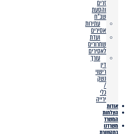
זרים
והסעת
שב”ח
עתירות
אסירים
ועדת
שחרורים
לאסירים
עורך
דין
רישוי
נשק
/
כלי
ירייה
אודות
הצלחות
המשרד
משרדנו
בתקשורת