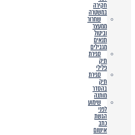
חקירה
במשטרה
שחרור
ממעצר
וביטול
תנאים
מגבילים
סגירת
תיק
פלילי
סגירת
תיק
בהסדר
מותנה
שימוע
לפני
הגשת
כתב
אישום