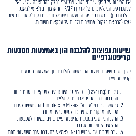
את הפיקוח על ספקי שירותי מטבע וירטואלי, כחלק מההתאמה של ישראל
לסטנדרטים הבינלאומיים של ארגון הFATF- (הארגון הבינלאומי למאבק
בהלבנת הון). בורסות קריפטו הפועלות בישראל נדרשות כעת לעמוד בדרישות
KYC (הכר את הלקוח) מחמירות ולדווח על עסקאות חשודות.
שיטות נפוצות להלבנת הון באמצעות מטבעות
קריפטוגרפיים
ישנן מספר שיטות נפוצות המשמשות להלבנת הון באמצעות מטבעות
קריפטוגרפיים:
שכבות (Layering) – פיצול סכומים גדולים לעסקאות קטנות רבות
והעברתם דרך מספר ארנקים דיגיטליים.
שימוש בשירותי "ערבול" Mixers או Tumblers המשמשים לערבוב
מטבעות ממקורות שונים כדי לטשטש את מקורם.
החלפה בין סוגי מטבעות קריפטוגרפיים שונים, במיוחד למטבעות
המציעים אנונימיות מוגברת.
ישנם מקרים של שימוש בNFT- כאמצעי להעברת ערך משמעותי תחת