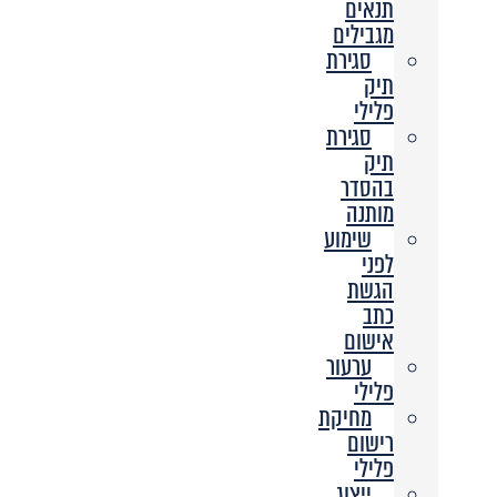
תנאים
מגבילים
סגירת
תיק
פלילי
סגירת
תיק
בהסדר
מותנה
שימוע
לפני
הגשת
כתב
אישום
ערעור
פלילי
מחיקת
רישום
פלילי
ייצוג