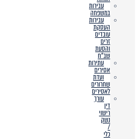
עבירות
במשפחה
עבירות
העסקת
עובדים
זרים
והסעת
שב”ח
עתירות
אסירים
ועדת
שחרורים
לאסירים
עורך
דין
רישוי
נשק
/
כלי