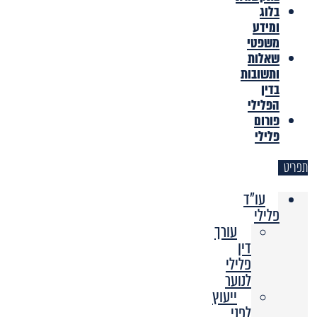
בלוג
ומידע
משפטי
שאלות
ותשובות
בדין
הפלילי
פורום
פלילי
תפריט
עו"ד
פלילי
עורך
דין
פלילי
לנוער
ייעוץ
לפני