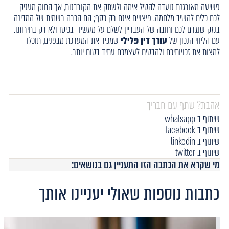
פשיעה מאורגנת נועדה להטיל אימה ולשתק את הקורבנות, אך החוק מעניק
לכם כלים להשיב מלחמה. פיצויים אינם רק כסף; הם הכרה רשמית של המדינה
בנזק שנגרם לכם וחובה של העבריין לשלם על מעשיו -בכיסו ולא רק בחירותו.
עם הליווי הנכון של
עורך דין פלילי
שמכיר את המערכת מבפנים, תוכלו
למצות את זכויותיכם ולהבטיח לעצמכם עתיד בטוח יותר.
אהבת? שתף עם חבריך
שיתוף ב whatsapp
שיתוף ב facebook
שיתוף ב linkedin
שיתוף ב twitter
מי שקרא את הכתבה הזו התעניין גם בנושאים:
כתבות נוספות שאולי יעניינו אותך