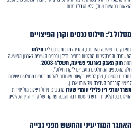
הוצאות רפואיות ועוד), ללא הגבלת סכום.
מסלול ג': חילוט נכסים וקרן הפיצויים
במאבק נגד פשיעה מאורגנת, המדינה משתמשת בכלי ה
חילוט
.
המשטרה והפרקליטות מחלטות כספים, נדל"ן ורכבים השייכים לארגון הפשיעה
תחת
חוק מאבק בארגוני פשיעה, תשס"ג-2003
.
חלק מהכספים המחולטים מועברים ל"קרן חילוט".
במקרים מסוימים, ניתן להגיש בקשות מיוחדות להסטת כספים מחולטים ישירות
לפיצוי קורבנות העבירה של אותו ארגון.
משרד עורכי דין פלילי עומרי שטרן
מדגיש כי ניהול דיאלוג מול יחידות
החילוט בפרקליטות דורש מיומנות רבה והבנה עמוקה של סדרי הדין הפליליים.
האתגר המודיעיני והחשש מפני גבייה