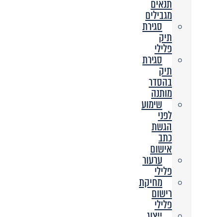
תנאים
מגבילים
סגירת
תיק
פלילי
סגירת
תיק
בהסדר
מותנה
שימוע
לפני
הגשת
כתב
אישום
ערעור
פלילי
מחיקת
רישום
פלילי
ייצוג