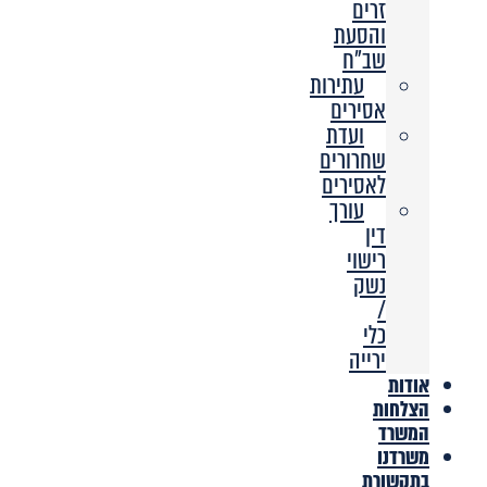
זרים
והסעת
שב”ח
עתירות
אסירים
ועדת
שחרורים
לאסירים
עורך
דין
רישוי
נשק
/
כלי
ירייה
אודות
הצלחות
המשרד
משרדנו
בתקשורת