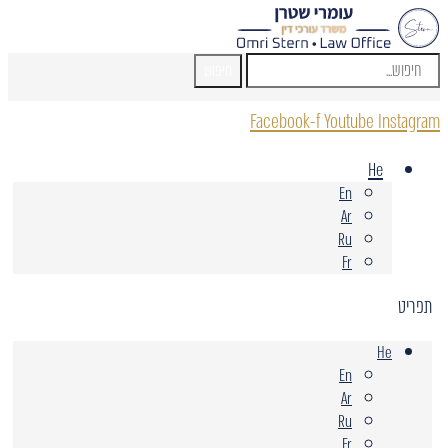
חיפוש
Facebook-f
Youtube
Instagram
He
En
Ar
Ru
Fr
תפריט
He
En
Ar
Ru
Fr