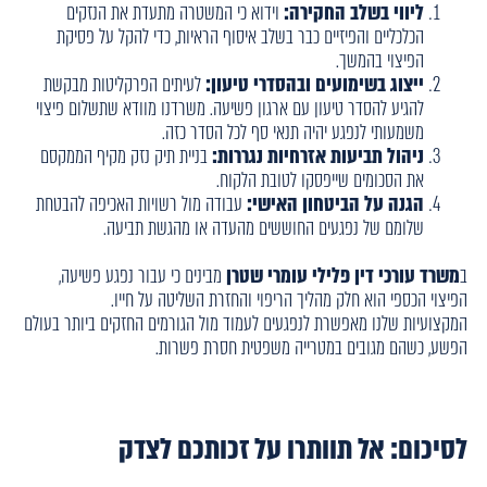
ליווי בשלב החקירה:
וידוא כי המשטרה מתעדת את הנזקים
הכלכליים והפיזיים כבר בשלב איסוף הראיות, כדי להקל על פסיקת
הפיצוי בהמשך.
ייצוג בשימועים ובהסדרי טיעון:
לעיתים הפרקליטות מבקשת
להגיע להסדר טיעון עם ארגון פשיעה. משרדנו מוודא שתשלום פיצוי
משמעותי לנפגע יהיה תנאי סף לכל הסדר כזה.
ניהול תביעות אזרחיות נגררות:
בניית תיק נזק מקיף הממקסם
את הסכומים שייפסקו לטובת הלקוח.
הגנה על הביטחון האישי:
עבודה מול רשויות האכיפה להבטחת
שלומם של נפגעים החוששים מהעדה או מהגשת תביעה.
ב
משרד עורכי דין פלילי עומרי שטרן
מבינים כי עבור נפגע פשיעה,
הפיצוי הכספי הוא חלק מהליך הריפוי והחזרת השליטה על חייו.
המקצועיות שלנו מאפשרת לנפגעים לעמוד מול הגורמים החזקים ביותר בעולם
הפשע, כשהם מגובים במטרייה משפטית חסרת פשרות.
לסיכום: אל תוותרו על זכותכם לצדק