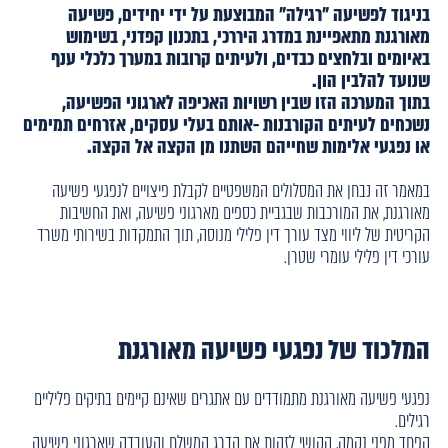
בניגוד לפשיעה "רגילה" המבוצעת על ידי יחידים, פשיעה
מאורגנת מתאפיינת במדרג היררכי, בתכנון קפדני, בשימוש
באיומים ובלחצים כבדים, ולעיתים קרובות במערך כלכלי ענף
שנועד להלבין הון.
בתוך המערכה הזו שבין רשויות האכיפה לארגוני הפשיעה,
נשכחים לעיתים הקורבנות -אותם בעלי עסקים, אזרחים תמימים
או נפגעי אלימות שחייהם השתנו מן הקצה אל הקצה.
במאמר זה נבחן את המסלולים המשפטיים לקבלת פיצויים לנפגעי פשיעה
מאורגנת, את המורכבות שבגביית כספים מארגוני פשיעה, ואת החשיבות
הקריטית של ליווי מצד עורך דין פלילי מנוסה, תוך התמקדות בשירותי משרד
עורכי דין פלילי עומרי שטרן.
המלכוד של נפגעי פשיעה מאורגנת
נפגעי פשיעה מאורגנת מתמודדים עם אתגרים שאינם קיימים בתיקים פליליים
רגילים.
הפחד מפני נקמה, הקושי לזהות את הדרג המשלח והעובדה שארגוני פשיעה