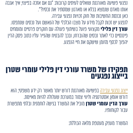
נפגעי פשיעה מאורגנת שואלים לעיתים קרובות: "גם אם אזכה בפיצוי, איך אגבה
אותו מאדם שנמצא בכלא או מארגון שמסתיר את נכסיו?".
כאן נכנסת החשיבות של חוק זכויות נפגעי עבירה.
לנפגע יש זכות לקבל מידע על מצבו הכלכלי של הנאשם ועל נכסים שנתפסו.
עורך דין פלילי
מקצועי פועל בשיתוף פעולה עם חוקרים פרטיים ומומחים
פיננסיים כדי לאתר נכסים שהוברחו, ובכך להבטיח שהנייר עליו כתוב פסק הדין
יהפוך לכסף מזומן שישקם את חיי הנפגע.
תפקידו של משרד עורכי דין פלילי עומרי שטרן
בייצוג נפגעים
ייצוג נפגעי עבירה
בפשיעה מאורגנת דורש יותר מאשר רק ידע משפטי; הוא
דורש אומץ, אסטרטגיה וליווי צמוד במערכת שעלולה להיות מאיימת.
עורך הדין עומרי שטרן
מוביל את המשרד בגישה לוחמנית ובלתי מתפשרת
עבור לקוחותיו.
המשרד מעניק מעטפת מלאה הכוללת: