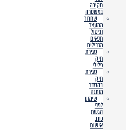
חקירה
במשטרה
שחרור
ממעצר
וביטול
תנאים
מגבילים
סגירת
תיק
פלילי
סגירת
תיק
בהסדר
מותנה
שימוע
לפני
הגשת
כתב
אישום