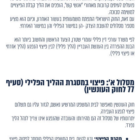
פועלים לעיתים קרובות מאחורי "אנשי קש", הופכים את הליך קבלת הפיצויים
למשימה סבוכה.
עם זאת, החוק הישראלי התפתח משמעותית בעשור האחרון, וכיום הוא מציע
מספר מסלולים להשבת הצדק -הן במישור הפלילי והן במישור האזרחי.
לפי משרד עורכי דין פלילי עומרי שטרן, הצעד הראשון והחשוב ביותר הוא
הבנת ההפרדה בין הענשת העבריין (הליך פלילי) לבין פיצוי הנפגע (הליך אזרחי
או פיצוי פלילי).
מסלול א': פיצוי במסגרת ההליך הפלילי (סעיף
77 לחוק העונשין)
חוק העונשין מאפשר לבית המשפט המרשיע נאשם, לגזור עליו גם תשלום
פיצוי לנפגע העבירה.
יתרונותיו של מסלול זה הם מהירותו והעובדה שהנפגע אינו צריך לנהל הליך
נפרד.
תקרת הפיצוי:
נכון להיום, בית המשפט הפלילי מוסמך לפסוק פיצוי