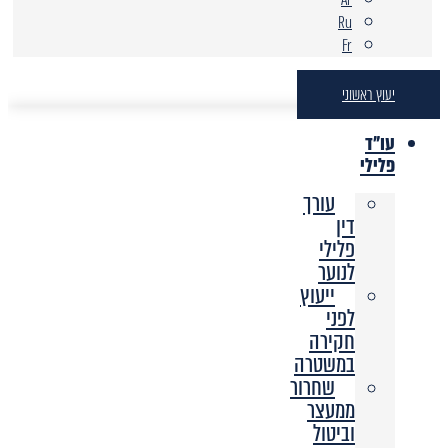
Ru
Fr
יעוץ ראשוני
עו"ד
פלילי
עורך
דין
פלילי
לנוער
ייעוץ
לפני
חקירה
במשטרה
שחרור
ממעצר
וביטול