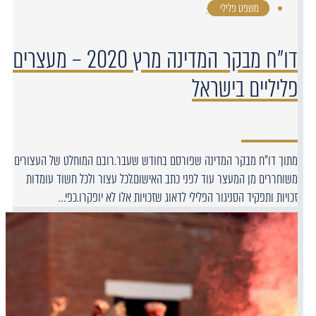
משפט פלילי
·
דו"ח מבקר המדינה מרץ 2020 – מעצרים
פליליים בישראל
מתוך דו"ח מבקר המדינה שפורסם בחודש שעבר.רובם המוחלט של העצורים
משוחררים מן המעצר עוד לפני כתב האישום.לכל עצור ולכל חשוד עומדות
זכויות ותפקיד הסניגור הפלילי לדאוג שזכויות אלו לא יופקרו.כפי…