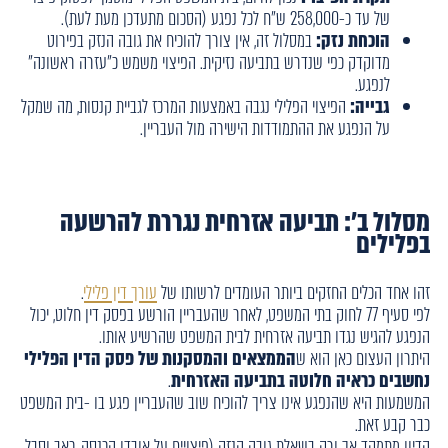
של עד כ-258,000 ש"ח לכל נפגע (הסכום מתעדכן מעת לעת).
הוכחת נזק:
במסלול זה, אין צורך להוכיח את גובה הנזק בפירוט
מדוקדק כפי שנדרש בתביעה נזיקית. הפיצוי משמש כ"עזרה ראשונה"
לנפגע.
גבייה:
הפיצוי הפלילי נגבה באמצעות המרכז לגביית קנסות, מה שמקל
על הנפגע את ההתמודדות הישירה מול העבריין.
מסלול ב': תביעה אזרחית נגררת להרשעה
בפלילים
זהו אחד הכלים החזקים ביותר העומדים לרשותו של
עורך דין פלילי
.
לפי סעיף 77 לחוק בתי המשפט, לאחר שהעבריין הורשע בפסק דין חלוט, יכול
הנפגע להגיש נגדו תביעה אזרחית לבית המשפט שהרשיע אותו.
היתרון העצום כאן הוא ש
הממצאים והמסקנות של פסק הדין הפלילי
נחשבים כראיה חלוטה בתביעה האזרחית
.
המשמעות היא שהנפגע אינו צריך להוכיח שוב שהעבריין פגע בו -בית המשפט
כבר קבע זאת.
הדיון מתמקד אך ורק בשאלת גובה הנזק (פיצויים על אובדן הכנסה, כאב וסבל,