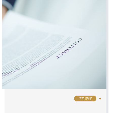
משפט פלילי
·