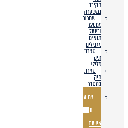
חקירה
במשטרה
שחרור
ממעצר
וביטול
תנאים
מגבילים
סגירת
תיק
פלילי
סגירת
תיק
בהסדר
מותנה
שימוע
לפני
הגשת
כתב
אישום