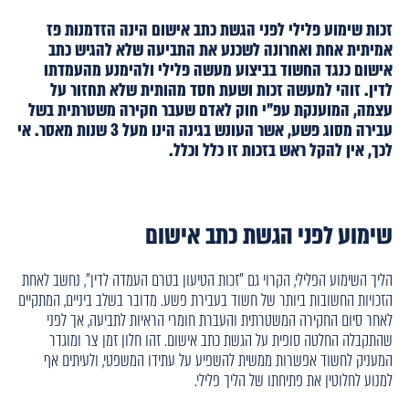
זכות שימוע פלילי לפני הגשת כתב אישום הינה הזדמנות פז
אמיתית אחת ואחרונה לשכנע את התביעה שלא להגיש כתב
אישום כנגד החשוד בביצוע מעשה פלילי ולהימנע מהעמדתו
לדין. זוהי למעשה זכות ושעת חסד מהותית שלא תחזור על
עצמה, המוענקת עפ"י חוק לאדם שעבר חקירה משטרתית בשל
עבירה מסוג פשע, אשר העונש בגינה הינו מעל 3 שנות מאסר. אי
לכך, אין להקל ראש בזכות זו כלל וכלל.
שימוע לפני הגשת כתב אישום
הליך השימוע הפלילי, הקרוי גם "זכות הטיעון בטרם העמדה לדין", נחשב לאחת
הזכויות החשובות ביותר של חשוד בעבירת פשע. מדובר בשלב ביניים, המתקיים
לאחר סיום החקירה המשטרתית והעברת חומרי הראיות לתביעה, אך לפני
שהתקבלה החלטה סופית על הגשת כתב אישום. זהו חלון זמן צר ומוגדר
המעניק לחשוד אפשרות ממשית להשפיע על עתידו המשפטי, ולעיתים אף
למנוע לחלוטין את פתיחתו של הליך פלילי.