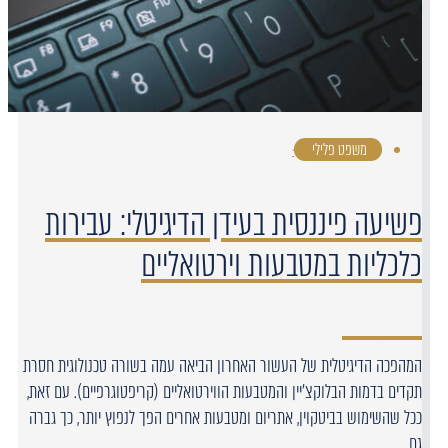
משפט פלילי
·
פשיעה פיננסית בעידן הדיגיטלי: עבירות
כלכליות במטבעות וירטואליים
המהפכה הדיגיטלית של העשור האחרון הביאה עמה בשורה טכנולוגית חסרת
תקדים בדמות הבלוקצ'יין והמטבעות הווירטואליים (קריפטוגרפיים). עם זאת,
ככל שהשימוש בביטקוין, אתריום ומטבעות אחרים הפך לנפוץ יותר, כך גברה
גם…