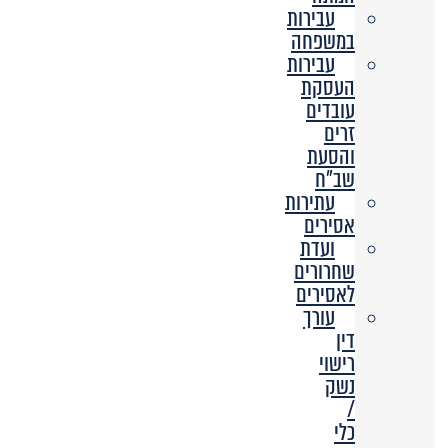
עבירות
במשפחה
עבירות
העסקת
עובדים
זרים
והסעת
שב”ח
עתירות
אסירים
ועדת
שחרורים
לאסירים
עורך
דין
רישוי
נשק
/
כלי