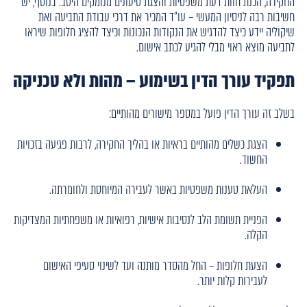
החקירה, הכנת חוות דעת משפטיות והצגת טיעונים מנומקים היטב. בנוסף, יש
חשיבות רבה לניסיון המעשי – עו"ד המכיר את דרכי עבודת התביעה ואת
שיקוליה יידע כיצד להדגיש את הנקודות הנכונות וכיצד להציג חלופות שיראו
לתביעה מוצא ראוי מבלי להגיע לכתב אישום.
תפקיד עורך הדין בשימוע – מהות ולא טכניקה
בשלב זה עורך הדין פועל במספר מישורים מהותיים:
הצגת כשלים מהותיים בראיות או בהליך החקירה, לרבות פגיעה בזכויות
החשוד.
העלאת טענות משפטיות באשר לעבירה המיוחסת ולחומרתה.
הפניית תשומת הלב לנסיבות אישיות, רפואיות או משפחתיות המצדיקות
הקלה.
הצעת חלופות – החל מהסדר מותנה ועד לשינוי סעיפי האישום
לעבירות קלות יותר.