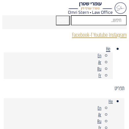
חיפוש
Facebook-f
Youtube
Instagram
He
En
Ar
Ru
Fr
תפריט
He
En
Ar
Ru
Fr