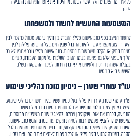
כל אחד מן הצעדים הללו עשוי לשנות מן היסוד את אופן התייחסות התביעה
לתיק.
המשמעות המעשית לחשוד ולמשפחתו
לחשוד הניצב בפני כתב אישום פלילי, ההבדל בין הליך שימוע מנוהל כהלכה לבין
היעדר ייצוג מקצועי עשוי להיות ההבדל שבין חיים בצל הרשעה פלילית לבין
סגירת התיק או הקלה משמעותית בנסיבות. כתב אישום פלילי גורר אחריו לא רק
הליך משפטי אלא גם פגיעה בשמו הטוב, השלכות על מקום העבודה, קשיים
בקבלת אשרות ודרכון, ולעיתים אף אובדן חירות. לפיכך, ההשקעה בשלב
השימוע היא קריטית.
עו"ד עומרי שטרן – ניסיון מוכח בהליכי שימוע
עו"ד עומרי שטרן, עורך דין פלילי בעל ניסיון עשיר בליווי חשודים בהליכי שימוע,
מייצג באופן צמוד ובלתי מתפשר את לקוחותיו. ניסיונו הרב מול רשויות
התביעה, הכרתו את אופן שיקוליהן ויכולתו להציג טיעונים משפטיים מבוססים,
מאפשרים לו להביא פעמים רבות לסגירת תיקים עוד בטרם הוגש כתב אישום.
משרדו מעניק ליווי אישי, דיסקרטי ומקצועי, תוך בניית אסטרטגיה מותאמת לכל
מקרה, במטרה למנוע הליך פלילי או לכל הפחות לצמצם את היקפו ואת נזקיו.