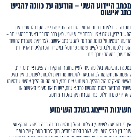
מכתב היידוע השני – הודעה על כוונה להגיש
כתב אישום
במקרה שבו לאחר בחינת החומר סבורה התביעה כי יש מקום להעמיד את
החשוד לדין, נשלח אליו "מכתב יידוע שני". כאן כבר מדובר בצעד דרמטי יותר –
הודעה רשמית על כוונת המדינה להגיש כתב אישום. לצד זאת, נשמרת לחשוד
הזכות לפנות ולבקש לקיים שימוע פרונטלי במשרדי הפרקליטות או יחידת
התביעות, במעמד עורך דינו.
במסגרת השימוע בעל פה ניתן לעיין בחומרי החקירה, להציג ראיות נגדיות,
להפנות את תשומת לב התביעה לטעויות מהותיות ולנסות לשכנע כי אין בסיס
ראייתי מוצק לניהול ההליך. השימוע אינו טכני; הוא מהווה הליך אמיתי שבסיומו
עשויה התביעה לסגת מהגשת כתב אישום, לשנות את סעיפי האישום או
להעדיף פתרון חלופי כגון סגירת תיק בהסדר מותנה.
חשיבות הייצוג בשלב השימוע
אין די בהופעה לשימוע; הצלחת ההליך תלויה במידה רבה בניהולו המקצועי.
עורך דין פלילי מיומן יגיע לאחר הכנה יסודית, תוך לימוד מעמיק של חומרי