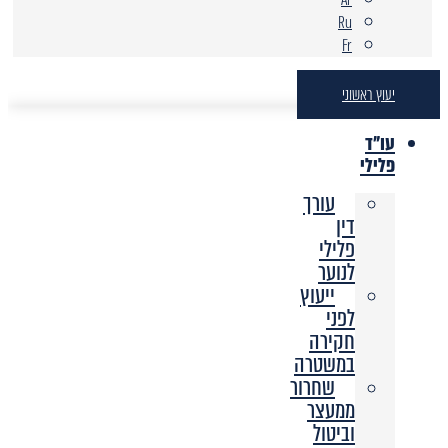
Ru
Fr
יעוץ ראשוני
עו"ד
פלילי
עורך
דין
פלילי
לנוער
ייעוץ
לפני
חקירה
במשטרה
שחרור
ממעצר
וביטול