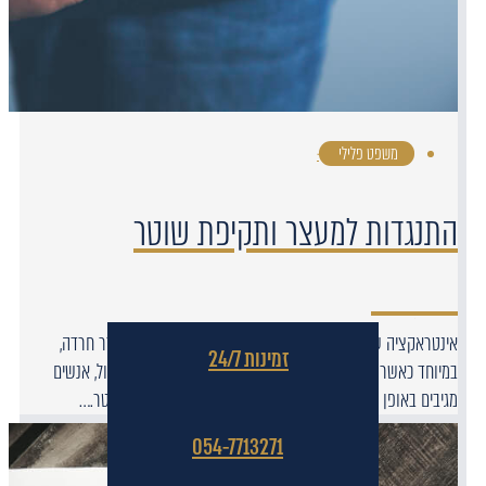
משפט פלילי
·
התנגדות למעצר ותקיפת שוטר
אינטראקציה עם שוטרים עלולה להיות אירוע מלחיץ ואף מעורר חרדה,
זמינות 24/7
במיוחד כאשר הוא מסתיים במעצר. לעיתים, מתוך פחד או בלבול, אנשים
מגיבים באופן אימפולסיבי ומתנגדים למעצר או אף תוקפים שוטר.…
054-7713271