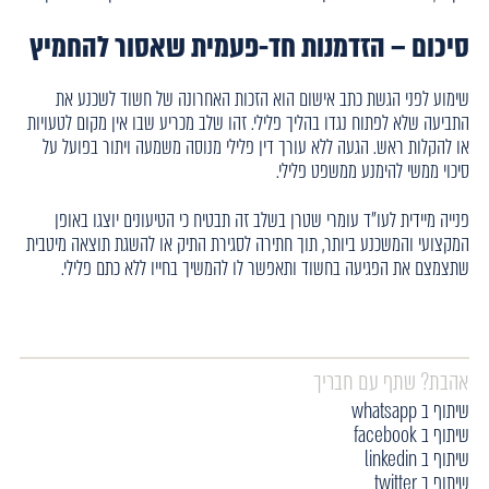
סיכום – הזדמנות חד-פעמית שאסור להחמיץ
שימוע לפני הגשת כתב אישום הוא הזכות האחרונה של חשוד לשכנע את
התביעה שלא לפתוח נגדו בהליך פלילי. זהו שלב מכריע שבו אין מקום לטעויות
או להקלות ראש. הגעה ללא עורך דין פלילי מנוסה משמעה ויתור בפועל על
סיכוי ממשי להימנע ממשפט פלילי.
פנייה מיידית לעו"ד עומרי שטרן בשלב זה תבטיח כי הטיעונים יוצגו באופן
המקצועי והמשכנע ביותר, תוך חתירה לסגירת התיק או להשגת תוצאה מיטבית
שתצמצם את הפגיעה בחשוד ותאפשר לו להמשיך בחייו ללא כתם פלילי.
אהבת? שתף עם חבריך
שיתוף ב whatsapp
שיתוף ב facebook
שיתוף ב linkedin
שיתוף ב twitter