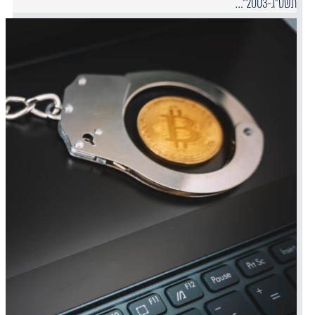
תשס"ג-2003"…