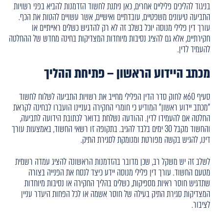
בניגוד להליכים פליליים אחרים, כאן ניתנת לחשוד הזדמנות להביא בפני רשויות
התביעה טיעונים משפטיים, עובדתיים ואישיים, אשר עשויים להטות את הכף.
עורך דין פלילי מנוסה יוכל בשלב זה לא רק להדגיש כשלים ראייתיים או
חקירתיים, אלא גם להציג נסיבות מיוחדות המצדיקות בחינה מחדש של ההחלטה
להעמיד לדין.
מכתב היידוע הראשון – פתיחת ההליך
סעיף 60א לחוק סדר הדין הפלילי מחייב את רשויות התביעה לשלוח לחשוד
"מכתב יידוע ראשון" המודיע כי חומרי החקירה בעניינו הועברו לבחינה לקראת
החלטה אם להעמידו לדין. ההודעה נשלחת בדואר לכתובת הידועה לתביעה,
והחשוד מקבל 30 ימים בלבד להגיב. בתקופה זו רשאי החשוד, באמצעות עורך
דינו, להגיש בקשה מפורטת ומנומקת לסגירת התיק.
לשלב זה יש משקל רב, שכן מדובר בהזדמנות הראשונה להציג עמדה רשמית
מטעם החשוד. עורך דין פלילי מנוסה יידע כיצד לנסח את הפנייה בצורה
שתדגיש חוסר ראיות מספיקות, כשלים בהליך החקירה או נסיבות מיוחדות
המצדיקות סגירת התיק בעילה של חוסר אשמה או לכל הפחות היעדר עניין
לציבור.