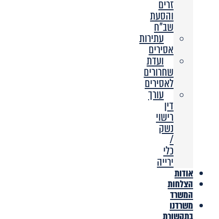
זרים
והסעת
שב”ח
עתירות
אסירים
ועדת
שחרורים
לאסירים
עורך
דין
רישוי
נשק
/
כלי
ירייה
אודות
הצלחות
המשרד
משרדנו
בתקשורת