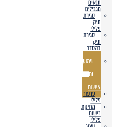
תנאים
מגבילים
סגירת
תיק
פלילי
סגירת
תיק
בהסדר
מותנה
שימוע
לפני
הגשת
כתב
אישום
ערעור
פלילי
מחיקת
רישום
פלילי
ייצוג