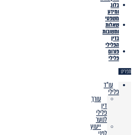
בלוג
ומידע
משפטי
שאלות
ותשובות
בדין
הפלילי
פורום
פלילי
תפריט
עו"ד
פלילי
עורך
דין
פלילי
לנוער
ייעוץ
לפני