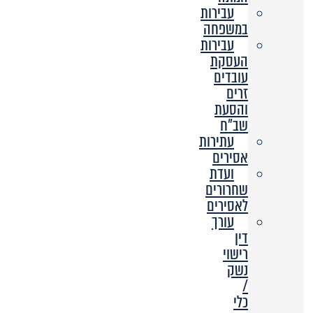
עבירות
במשפחה
עבירות
העסקת
עובדים
זרים
והסעת
שב”ח
עתירות
אסירים
ועדת
שחרורים
לאסירים
עורך
דין
רישוי
נשק
/
כלי