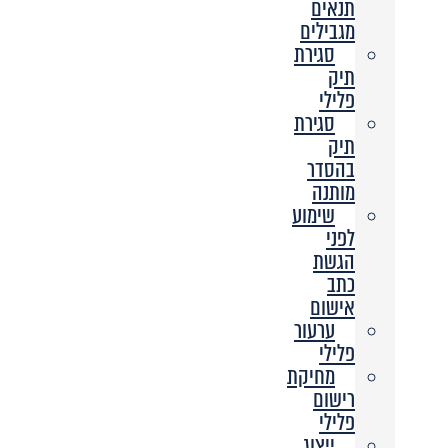
תנאים
מגבילים
סגירת
תיק
פלילי
סגירת
תיק
בהסדר
מותנה
שימוע
לפני
הגשת
כתב
אישום
ערעור
פלילי
מחיקת
רישום
פלילי
ייצוג