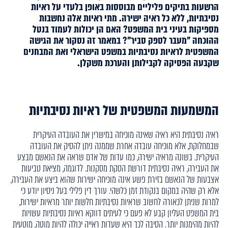
הרשעות בתיקים פליליים מבוססות באופן בלעדי על ראיות
נסיבתיות, ללא כל ראיה ישירה. מתי ראיות אלה נחשבות
מספיקות בעיני בית המשפט? האם הן יכולות לעמוד בנטל
ההוכחה "מעבר לספק סביר"? במאמר זה נסקור את הגישה
המשפטית לראיות נסיבתיות במשפט הישראלי ואת המבחנים
שקבעה הפסיקה לקבילותן והערכת משקלן
.
המשמעות המשפטית של ראיות נסיבתיות
ראיה נסיבתית היא ראיה שאינה מוכיחה במישרין את העובדה העיקרית
שבמחלוקת, אלא מוכיחה עובדה אחרת שממנה ניתן להסיק את העובדה
העיקרית. בשונה מראיה ישירה, כמו עדות של אדם שראה את הנאשם מבצע
את העבירה, ראיה נסיבתית דורשת הסקת מסקנות. לדוגמה, מציאת טביעות
אצבעות של הנאשם בזירת פשע אינה מוכיחה ישירות שהוא ביצע את העבירה,
אלא רק שהיה במקום בנקודת זמן כלשהי. עורך דין פלילי בעל ניסיון יודע כי
למרות שניתן לכאורה לחשוב שראיות נסיבתיות חלשות יותר מראיות ישירות,
בית המשפט העליון קבע לא פעם כי לעיתים דווקא ראיות נסיבתיות עשויות
להיות מהימנות יותר. הסיבה לכך היא שעדות ראייה יכולה להיות מוטה, מוטעית