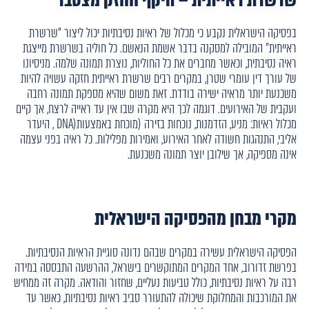
בפסיקה הישראלית נקבע כי מכלול של ראיות נסיבתיות יכול ליצור "שרשרת
ראייתית" המובילה למסקנה בדבר אשמת הנאשם. כל חוליה בשרשרת מייצגת
ראיה נסיבתית, וכאשר מחברים את כל החוליות, נוצרת תמונה שלמה. מניסיונו
של עורך דין עומרי שטרן, במקרים רבים שרשרת ראייתית חזקה עשויה להיות
משכנעת יותר מראיה ישירה בודדת. זאת משום שהיא מספקת תמונה רחבה
ועקבית של האירועים. דוגמה לכך היא מקרה שבו אין עד ראייה לרצח, אך קיים
מכלול ראיות: מניע, הזדמנות, נוכחות בזירה (מוכחת באמצעות(DNA , היעדר
אליבי, התנהגות חשודה לאחר האירוע, ואמירות מפלילות. כל ראיה בפני עצמה
אינה מספיקה, אך שילובן יוצר תמונה משכנעת.
מקרי מבחן מהפסיקה הישראלית
הפסיקה הישראלית עשירה במקרים שבהם נדונה סוגיית הראיות הנסיבתיות.
בפרשת זדורוב, אחד המקרים המתוקשרים בישראל, ההרשעה התבססה במידה
רבה על ראיות נסיבתיות, כולל טביעות נעליים, שחזור והודאה. מקרה זה ממחיש
את המורכבות והמחלוקת שיכולה להתעורר סביב ראיות נסיבתיות, כאשר עד