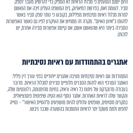
היום ישנם הטוענים כי מכלול הראיות לא הספיק כדי להרשיע מעבר לספק
סביר. לעומת זאת, בפרשת דמיאניוק, בית המשפט העליון זיכה את הנאשם
למרות מכלול ראיות נסיבתיות מפלילות, בקובעו כי נותר ספק סביר באשר
לזהותו כ"איוון האיום". מקרה זה ממחיש את העיקרון לפיו גם כאשר האפשרות
הסבירה ביותר היא שהנאשם אשם, אם קיימת אפשרות סבירה אחרת, יש
לזכותו.
אתגרים בהתמודדות עם ראיות נסיבתיות
התמודדות עם ראיות נסיבתיות מציבה אתגרים ייחודיים בפני עורך דין פלילי.
האתגר המרכזי הוא לזהות הסברים חלופיים סבירים למכלול הראיות. מדובר
בעבודה מדוקדקת של ניתוח כל ראיה וראיה, בחינת מהימנותה, רלוונטיות שלה,
והקשר שלה לראיות האחרות. אתגר נוסף הוא הטיה שיפוטית פוטנציאלית.
במקרים מסוימים, שופטים עלולים להיות מושפעים מ"הטיית האישור" – נטייה
לחפש ולתת משקל יתר לראיות התומכות בהשערה שכבר גיבשו.