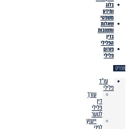
בלוג
ומידע
משפטי
שאלות
ותשובות
בדין
הפלילי
פורום
פלילי
תפריט
עו"ד
פלילי
עורך
דין
פלילי
לנוער
ייעוץ
לפני