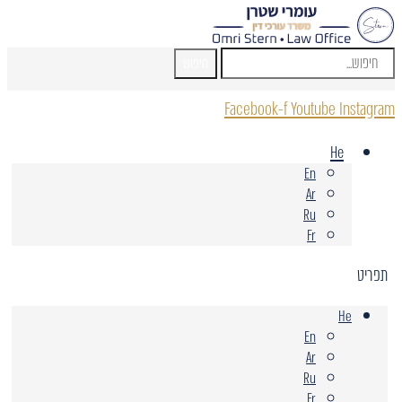
חיפוש
Facebook-f
Youtube
Instagram
He
En
Ar
Ru
Fr
תפריט
He
En
Ar
Ru
Fr