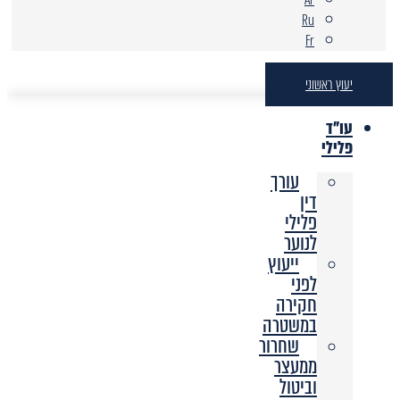
Ru
Fr
יעוץ ראשוני
עו"ד
פלילי
עורך
דין
פלילי
לנוער
ייעוץ
לפני
חקירה
במשטרה
שחרור
ממעצר
וביטול