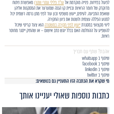
לפעול בפזיזות. פנייה מוקדמת אל
עו"ד פלילי עמרי שטרן
מאפשרת ניתוח
מדוקדק של חומר הראיות ובניית קו הגנה שמערער את המסקנות אליהן
שואפת התביעה. לעיתים, ייעוץ משפטי נכון עוד לפני מתן גרסה רשמית יכול
למנוע הפללה עצמית ולשנות את כיוון החקירה.
ליווי מקצועי במסגרת
ייעוץ לפני חקירה במשטרה
הוא צעד קריטי שיכול
להשפיע על ההחלטה האם בכלל יוגש כתב אישום — או שהתיק ייסגר מחוסר
ראיות.
אהבת? שתף עם חבריך
שיתוף ב whatsapp
שיתוף ב facebook
שיתוף ב linkedin
שיתוף ב twitter
מי שקרא את הכתבה הזו התעניין גם בנושאים:
כתבות נוספות שאולי יעניינו אותך