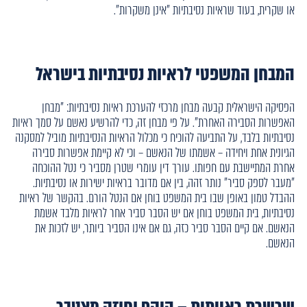
או שקרית, בעוד שראיות נסיבתיות "אינן משקרות".
המבחן המשפטי לראיות נסיבתיות בישראל
הפסיקה הישראלית קבעה מבחן מרכזי להערכת ראיות נסיבתיות: "מבחן
האפשרות הסבירה האחרת". על פי מבחן זה, כדי להרשיע נאשם על סמך ראיות
נסיבתיות בלבד, על התביעה להוכיח כי מכלול הראיות הנסיבתיות מוביל למסקנה
הגיונית אחת ויחידה – אשמתו של הנאשם – וכי לא קיימת אפשרות סבירה
אחרת המתיישבת עם חפותו. עורך דין עומרי שטרן מסביר כי נטל ההוכחה
"מעבר לספק סביר" נותר זהה, בין אם מדובר בראיות ישירות או נסיבתיות.
ההבדל טמון באופן שבו בית המשפט בוחן אם הנטל הורם. בהקשר של ראיות
נסיבתיות, בית המשפט בוחן אם יש הסבר סביר אחר לראיות מלבד אשמת
הנאשם. אם קיים הסבר סביר כזה, גם אם אינו הסביר ביותר, יש לזכות את
הנאשם.
שרשרת ראייתית – היקף וחוזק מצטבר