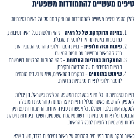
טיפים מעשיים להתמודדות משפטית
להלן מספר טיפים מעשיים להתמודדות עם תיק המבוסס על ראיות נסיבתיות:
בחינה מדוקדקת של כל ראיה
– זיהוי חולשות בכל ראיה נסיבתית,
כמו בעיות באמינותה או רלוונטיות מוגבלת.
פיתוח תזה חלופית
– בניית הסבר חלופי קוהרנטי המסביר את
מכלול הראיות ומתיישב עם חפות הנאשם.
התמקדות בחוליות החלשות
– זיהוי החוליות החלשות בשרשרת
הראיות הנסיבתיות של התביעה ותקיפתן.
שימוש במומחים
– במקרים המתאימים, שימוש בעדים מומחים
להסבר חלופי לראיות נסיבתיות מדעיות.
ראיות נסיבתיות הן כלי חיוני במערכת המשפט הפלילית בישראל. הן יכולות
להספיק להרשעה כאשר מכלול הראיות יוצר תמונה קוהרנטית המובילה
למסקנה אחת בלבד ושוללת כל אפשרות סבירה אחרת. ההתמודדות עם תיק
המבוסס על ראיות נסיבתיות דורשת מיומנות משפטית, חשיבה ביקורתית ויכולת
לזהות פרשנויות חלופיות למכלול הראיות.
כאשר נחקר עומד בפני תיק המבוסס על ראיות נסיבתיות בלבד, חשוב שלא