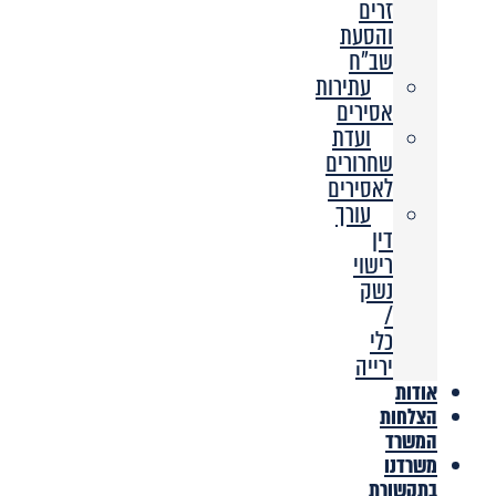
זרים
והסעת
שב”ח
עתירות
אסירים
ועדת
שחרורים
לאסירים
עורך
דין
רישוי
נשק
/
כלי
ירייה
אודות
הצלחות
המשרד
משרדנו
בתקשורת