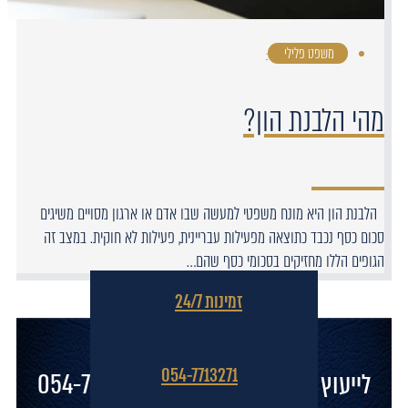
משפט פלילי
·
מהי הלבנת הון?
הלבנת הון היא מונח משפטי למעשה שבו אדם או ארגון מסויים משיגים
סכום כסף נכבד כתוצאה מפעילות עבריינית, פעילות לא חוקית. במצב זה
הגופים הללו מחזיקים בסכומי כסף שהם…
זמינות 24/7
054-7713271
לייעוץ ראשוני חייגו עכשיו: 054-7713271