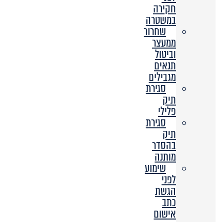
חקירה
במשטרה
שחרור
ממעצר
וביטול
תנאים
מגבילים
סגירת
תיק
פלילי
סגירת
תיק
בהסדר
מותנה
שימוע
לפני
הגשת
כתב
אישום