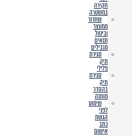
חקירה
במשטרה
שחרור
ממעצר
וביטול
תנאים
מגבילים
סגירת
תיק
פלילי
סגירת
תיק
בהסדר
מותנה
שימוע
לפני
הגשת
כתב
אישום