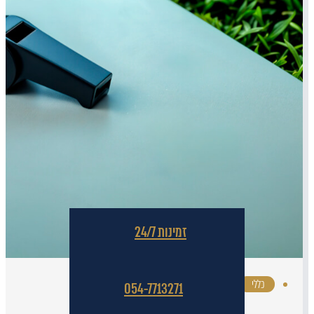
זמינות 24/7
כללי
·
054-7713271