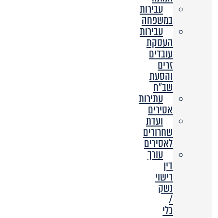
עבירות
במשפחה
עבירות
העסקת
עובדים
זרים
והסעת
שב”ח
עתירות
אסירים
ועדת
שחרורים
לאסירים
עורך
דין
רישוי
נשק
/
כלי