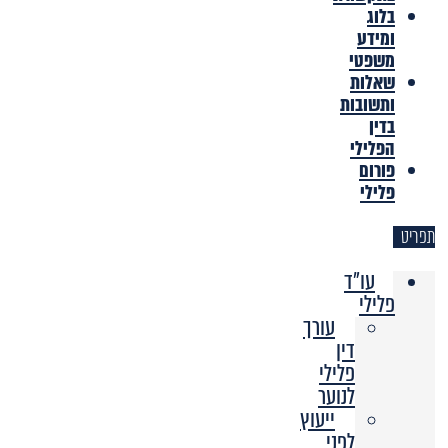
בלוג
ומידע
משפטי
שאלות
ותשובות
בדין
הפלילי
פורום
פלילי
תפריט
עו"ד
פלילי
עורך
דין
פלילי
לנוער
ייעוץ
לפני