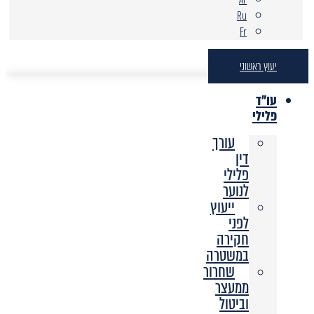
Ru
Fr
יעוץ ראשוני
עו"ד
פלילי
עורך
דין
פלילי
לנוער
ייעוץ
לפני
חקירה
במשטרה
שחרור
ממעצר
וביטול