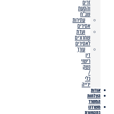
זרים
והסעת
שב”ח
עתירות
אסירים
ועדת
שחרורים
לאסירים
עורך
דין
רישוי
נשק
/
כלי
ירייה
אודות
הצלחות
המשרד
משרדנו
בתקשורת