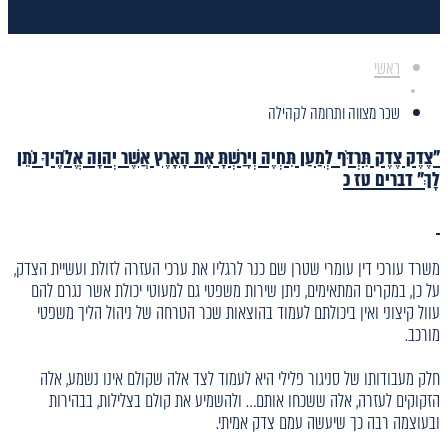
ראשי
שכר מצווה ותרומה לקהילה
"צֶדֶק צֶדֶק תִּרְדֹּף לְמַעַן תִּחְיֶה וְיָרַשְׁתָּ אֶת הָאָרֶץ אֲשֶׁר יְהוָה אֱלֹהֶיךָ נֹתֵן
לָךְ" דברים טז כ
משרד עורכי דין עומרי שטרן שם כנר לרגליו את ערכי העזרה לזולת ועשיית הצדק,
על כן, במקרים המתאימים, ניתן שירות משפטי גם למעוטי יכולת אשר נגרם להם
עוול קיצוני ואין ביכולתם לעמוד בהוצאות שכר הטרחה של ניהול הליך משפטי
מורכב.
חלק מעבודותו של סניגור פלילי היא לעמוד לצד אלה שקולם אינו נשמע, אלה
הזקוקים לעזרה, אלה ששכחו אותם… ולהשמיע את קולם בצלילות, בבהירות
ובעוצמה רבה כך שיעשה עמם צדק אמיתי.