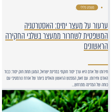
משפט פלילי
·
ערעור על מעצר ימים: האסטרטגיה
המשפטית לשחרור ממעצר בשלבי החקירה
הראשונים
חירותו של אדם היא ערך יסוד חוקתי במדינת ישראל, המוגן תחת חוק יסוד: כבוד
האדם וחירותו. עם זאת, המפגש הראשון והאלים ביותר של אזרח נורמטיבי עם
כוחה של המדינה מתרחש…