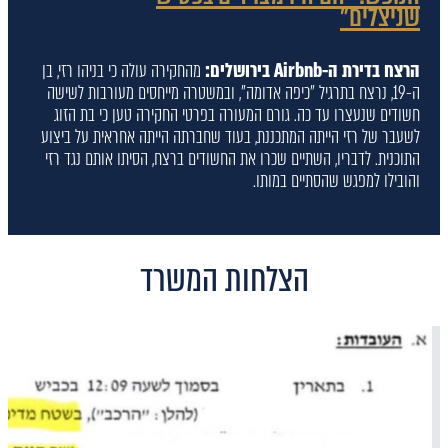
שניצלים"
הרצח בדירת ה-Airbnb בירושלים:
מהחקירה עולה כי בניהו רזי, בן
ה-19, נרצח בתרגיל "כיפה אדומה", ובמשטרה מייחסים מעורבות לשישה
חשודים שנעצרו עד כה. גורם המעורה בפרטי החקירה טען כי בת הזוג
לשעבר של רזי הייתה המתכננת, בעוד שחברתה הייתה אחראית על ביצוע
התוכנית. לדבריו, השתיים שכרו את החשודים ברצח, הסיתו אותם נגד רזי
והובילו למפגש שהסתיים במותו.
הצלחות המשרד