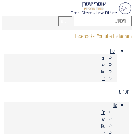
חיפוש
Facebook-f
Youtube
Instagram
He
En
Ar
Ru
Fr
תפריט
He
En
Ar
Ru
Fr