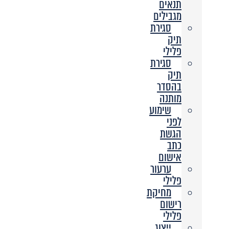
תנאים
מגבילים
סגירת
תיק
פלילי
סגירת
תיק
בהסדר
מותנה
שימוע
לפני
הגשת
כתב
אישום
ערעור
פלילי
מחיקת
רישום
פלילי
ייצוג