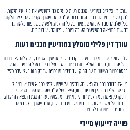
עורכי דין פליליים במודיעין מכבים רעות פועלים כדי להשמיע את קולו של הלקוח,
להגן על זכויותיו ולבנות קו הגנה ברור. עו"ד עומרי שטרן מקפיד לשתף את הלקוח
בכל שלב, להסביר את המשמעויות של כל החלטה, ולפעול בשקיפות מלאה עד
להשגת התוצאה המשפטית הטובה ביותר שניתן להשיג בנסיבות.
עורך דין פלילי מומלץ במודיעין מכבים רעות
עו"ד עומרי שטרן מוכר ומוערך בקרב תושבי מודיעין והסביבה, וזכה להמלצות רבות
בשל יסודיותו, זמינותו המלאה ונחישותו. הוא מטפל בתיקים מכל הסוגים – החל
בהסתבכויות ראשוניות עם החוק ועד תיקים מורכבים של לקוחות בעלי עבר פלילי.
בין אם מדובר בחקירה ראשונה, בהליך של שימוע לפני כתב אישום או בניהול
משפט פלילי במודיעין מכבים רעות, הייצוג של עו"ד שטרן מבטיח יחס אישי
ודיסקרטי, נאמנות מוחלטת לתהליך, ולחימה מקצועית עד להשגת התוצאה הרצויה.
במרחב של משרדי עורכי דין במודיעין מכבים רעות, עו"ד שטרן בולט בגישתו
הייחודית ובמחויבותו ללקוח.
פנייה לייעוץ מיידי