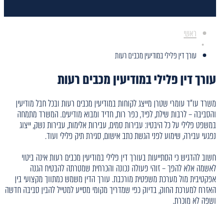
ראשי
עורך דין פלילי במודיעין מכבים רעות
עורך דין פלילי במודיעין מכבים רעות
משרד עו"ד עומרי שטרן מייצג לקוחות במודיעין מכבים רעות ובכל חבל מודיעין
והסביבה – לרבות שילת, לפיד, כפר רות, חדיד ומבוא מודיעים. המשרד מתמחה
במשפט פלילי על כל היבטיו: עבירות סמים, עבירות אלימות, עבירות נשק, ייצוג
נפגעי עבירה, שימוע לפני הגשת כתב אישום, סגירת תיק פלילי ועוד.
חשוב להדגיש כי הסתייעות בעורך דין פלילי במודיעין מכבים רעות אינה ביטוי
לאשמה אלא להפך – זוהי פעולה נכונה והכרחית שמטרתה להבטיח הגנה
אפקטיבית מול מערכת משפטית מורכבת. עורך הדין משמש כמתווך מקצועי בין
האזרח למערכת החוק, בדיוק כפי שמדריך מקומי מסייע למטייל להבין סביבה חדשה
ושפה לא מוכרת.