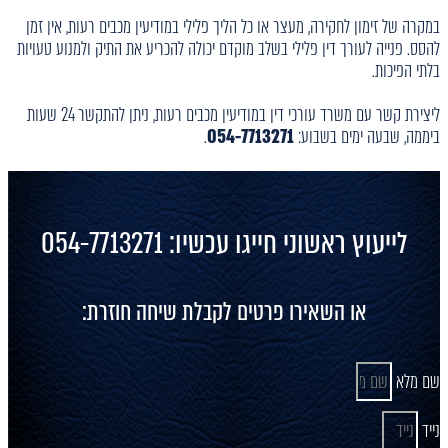
במקרה של זימון לחקירה, מעצר או כל הליך פלילי במודיעין מכבים רעות, אין זמן
להסס. פנייה לעורך דין פלילי בשלב מוקדם יכולה להכריע את התיק ולמנוע טעויות
בלתי הפיכות.
ליצירת קשר עם משרד עורכי דין במודיעין מכבים רעות, ניתן להתקשר 24 שעות
ביממה, שבעה ימים בשבוע:
054-7713271
.
לייעוץ ראשוני חייגו עכשיו: 054-7713271
או השאירו פרטים לקבלת שיחה חוזרת:
שם מלא
נייד