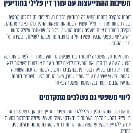
חשיבות ההתייעצות עם עורך דין פלילי במודיעין
זומנת לחקירה בתחנת המשטרה במודיעין מכבים רעות? זוהי נקודת זמן קריטית
שבה נוכחות עורך דין פלילי עשויה לשנות את תוצאות ההליך כולו. כאשר מתנהלת
חקירה, החוקרים אינם פועלים לטובת החשוד, וכל מילה שנאמרת עלולה להוות
ראיה. ליווי משפטי מבטיח שמירה על הזכויות, מענה מבוקר לשאלות, ושמירה על
סיכויי ההגנה.
החוק אוסר על המשטרה לחקור חשוד שביקש להיוועץ בעורך דין לפני שהתקיימה
הפגישה עם עורך הדין. אם הופעלים לחצים למסור עדות או לענות לשאלות ללא
עורך דין, מדובר בפגיעה בזכויותיך. במצב כזה חשוב לשמור על זכות השתיקה
ולהמתין לייעוץ ישיר עם עו"ד עומרי שטרן, אשר מנוסה בליווי חשודים בתחנת
מודיעין מכבים רעות ובכל תחנות המשטרה באזור.
ליווי משפטי גם בשלבים מתקדמים
גם אם כבר התחלת הליך פלילי ללא סיוע משפטי – עדיין ניתן ואף רצוי לערב עורך
דין פלילי בהמשך הדרך. האמונה כי "הצדק יעשה" מעצמו עלולה להתגלות כטעות
יקרה. ללא ייצוג מקצועי, קשה מאוד להתמודד מול מערכת מנוסה ובעלת כלים
רחבים.