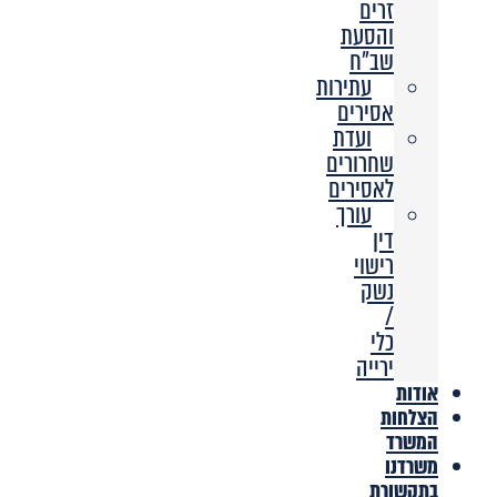
זרים
והסעת
שב”ח
עתירות
אסירים
ועדת
שחרורים
לאסירים
עורך
דין
רישוי
נשק
/
כלי
ירייה
אודות
הצלחות
המשרד
משרדנו
בתקשורת