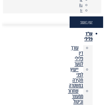
Ru
Fr
יעוץ ראשוני
עו"ד
פלילי
עורך
דין
פלילי
לנוער
ייעוץ
לפני
חקירה
במשטרה
שחרור
ממעצר
וביטול