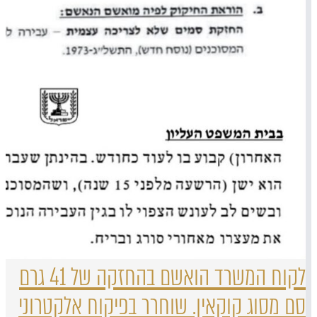
לקוח המשרד הואשם בהחזקה של 41 גרם
סם מסוג קוקאין. שוחרר בפיקוח אלקטרוני