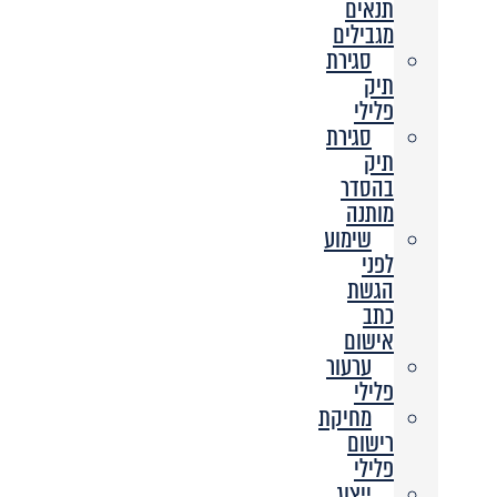
תנאים
מגבילים
סגירת
תיק
פלילי
סגירת
תיק
בהסדר
מותנה
שימוע
לפני
הגשת
כתב
אישום
ערעור
פלילי
מחיקת
רישום
פלילי
ייצוג