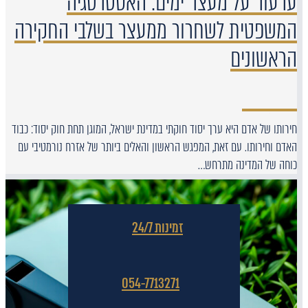
ערעור על מעצר ימים: האסטרטגיה
המשפטית לשחרור ממעצר בשלבי החקירה
הראשונים
חירותו של אדם היא ערך יסוד חוקתי במדינת ישראל, המוגן תחת חוק יסוד: כבוד
האדם וחירותו. עם זאת, המפגש הראשון והאלים ביותר של אזרח נורמטיבי עם
כוחה של המדינה מתרחש…
זמינות 24/7
054-7713271