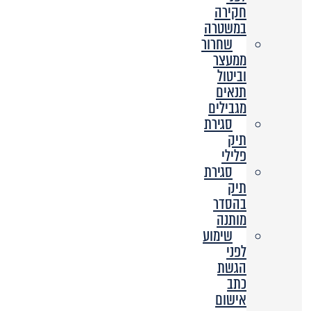
חקירה
במשטרה
שחרור
ממעצר
וביטול
תנאים
מגבילים
סגירת
תיק
פלילי
סגירת
תיק
בהסדר
מותנה
שימוע
לפני
הגשת
כתב
אישום