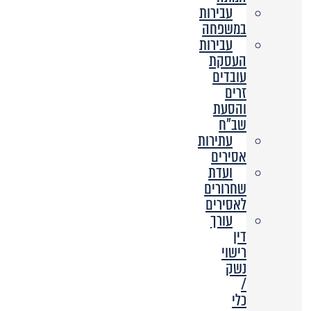
עבירות
במשפחה
עבירות
העסקת
עובדים
זרים
והסעת
שב”ח
עתירות
אסירים
ועדת
שחרורים
לאסירים
עורך
דין
רישוי
נשק
/
כלי