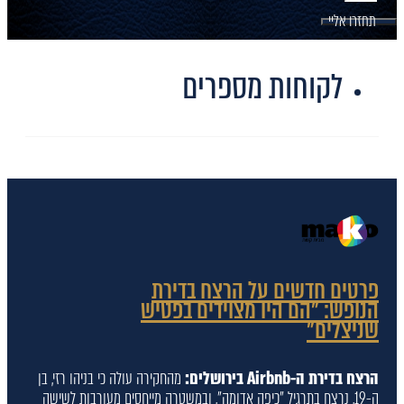
תחזרו אליי
לקוחות מספרים
פרטים חדשים על הרצח בדירת
הנופש: "הם היו מצוידים בפטיש
שניצלים"
הרצח בדירת ה-Airbnb בירושלים:
מהחקירה עולה כי בניהו רזי, בן
ה-19, נרצח בתרגיל "כיפה אדומה", ובמשטרה מייחסים מעורבות לשישה