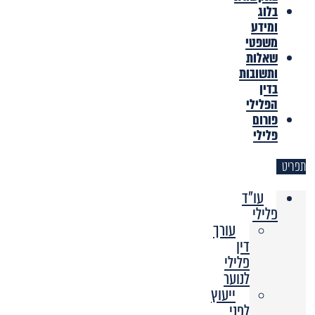
בלוג
ומידע
משפטי
שאלות
ותשובות
בדין
הפלילי
פורום
פלילי
תפריט
עו"ד
פלילי
עורך
דין
פלילי
לנוער
ייעוץ
לפני