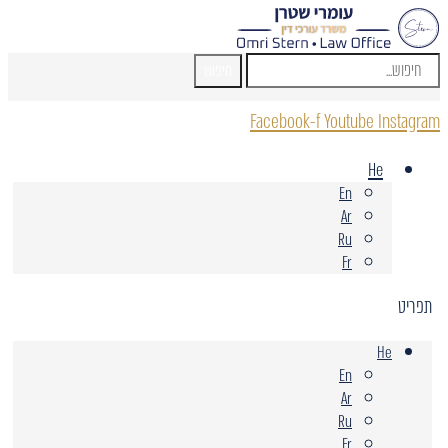
חיפוש
Facebook-f
Youtube
Instagram
He
En
Ar
Ru
Fr
תפריט
He
En
Ar
Ru
Fr