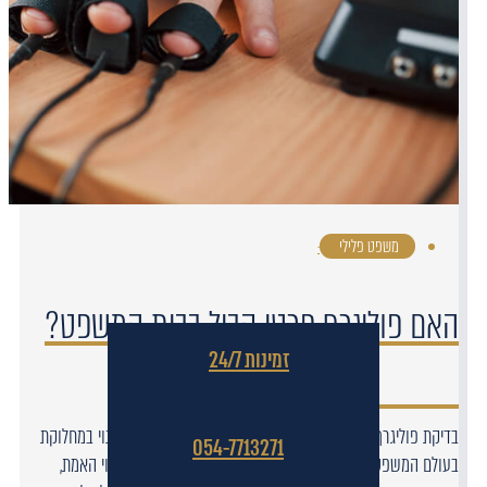
משפט פלילי
·
האם פוליגרף פרטי קביל בבית המשפט?
זמינות 24/7
בדיקת פוליגרף, הידועה גם כבדיקה ב"מכונת אמת", היא כלי שנוי במחלוקת
054-7713271
בעולם המשפט. בעוד שרבים תופסים אותה כאמצעי אמין לגילוי האמת,