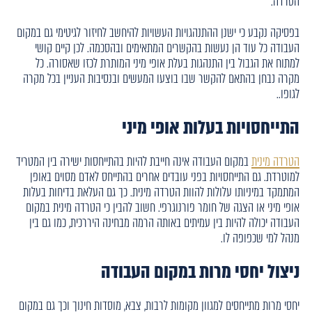
הטרדה.
בפסיקה נקבע כי ישנן ההתנהגויות העשויות להיחשב לחיזור לגיטימי גם במקום
העבודה כל עוד הן נעשות בהקשרים המתאימים ובהסכמה. לכן קיים קושי
למתוח את הגבול בין התנהגות בעלת אופי מיני המותרת לכזו שאסורה. כל
מקרה נבחן בהתאם להקשר שבו בוצעו המעשים ובנסיבות העניין בכל מקרה
לגופו..
התייחסויות בעלות אופי מיני
הטרדה מינית
במקום העבודה אינה חייבת להיות בהתייחסות ישירה בין המטריד
למוטרדת. גם התייחסויות בפני עובדים אחרים בהתייחס לאדם מסוים באופן
המתמקד במיניותו עלולות להוות הטרדה מינית. כך גם העלאת בדיחות בעלות
אופי מיני או הצגה של חומר פורנוגרפי. חשוב להבין כי הטרדה מינית במקום
העבודה יכולה להיות בין עמיתים באותה הרמה מבחינה היררכית, כמו גם בין
מנהל למי שכפופה לו.
ניצול יחסי מרות במקום העבודה
יחסי מרות מתייחסים למגוון מקומות לרבות, צבא, מוסדות חינוך וכך גם במקום