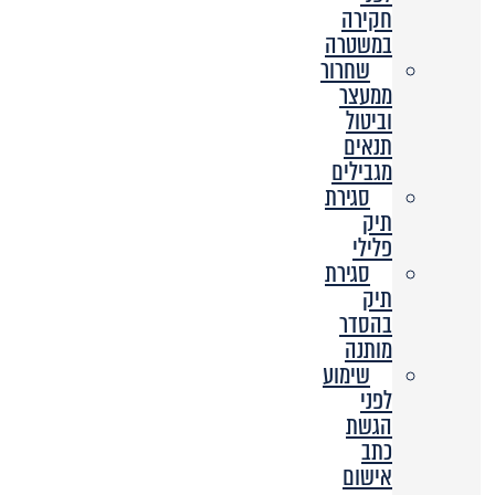
חקירה
במשטרה
שחרור
ממעצר
וביטול
תנאים
מגבילים
סגירת
תיק
פלילי
סגירת
תיק
בהסדר
מותנה
שימוע
לפני
הגשת
כתב
אישום