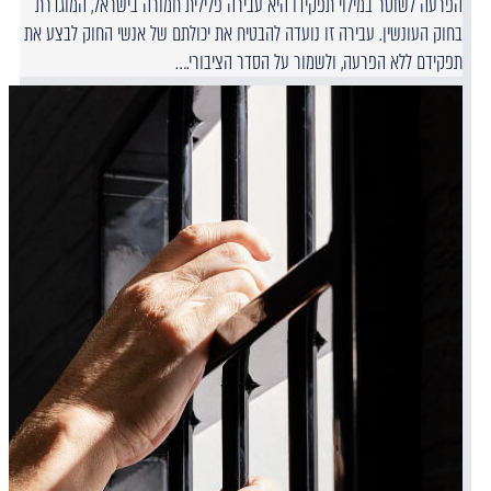
הפרעה לשוטר במילוי תפקידו היא עבירה פלילית חמורה בישראל, המוגדרת
בחוק העונשין. עבירה זו נועדה להבטיח את יכולתם של אנשי החוק לבצע את
תפקידם ללא הפרעה, ולשמור על הסדר הציבורי.…