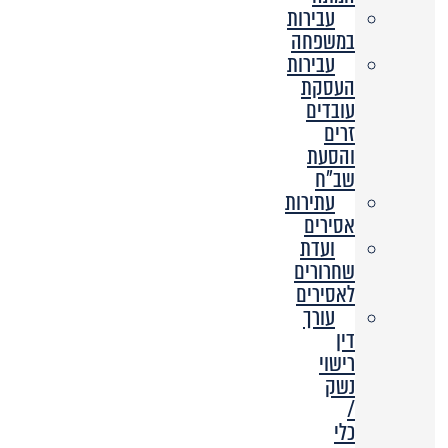
עבירות
במשפחה
עבירות
העסקת
עובדים
זרים
והסעת
שב”ח
עתירות
אסירים
ועדת
שחרורים
לאסירים
עורך
דין
רישוי
נשק
/
כלי