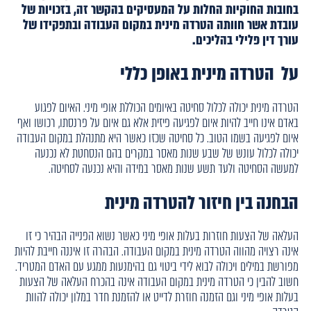
בחובות החוקיות החלות על המעסיקים בהקשר זה, בזכויות של
עובדת אשר חוותה הטרדה מינית במקום העבודה ובתפקידו של
עורך דין פלילי בהליכים.
על הטרדה מינית באופן כללי
הטרדה מינית יכולה לכלול סחיטה באיומים הכוללת אופי מיני. האיום לפגוע
באדם אינו חייב להיות איום לפגיעה פיזית אלא גם איום על פרנסתו, רכושו ואף
איום לפגיעה בשמו הטוב. כל סחיטה שכזו כאשר היא מתנהלת במקום העבודה
יכולה לכלול עונש של שבע שנות מאסר במקרים בהם הנסחטת לא נכנעה
למעשה הסחיטה ולעד תשע שנות מאסר במידה והיא נכנעה לסחיטה.
הבחנה בין חיזור להטרדה מינית
העלאה של הצעות חוזרות בעלות אופי מיני כאשר נשוא הפנייה הבהיר כי זו
אינה רצויה מהווה הטרדה מינית במקום העבודה. הבהרה זו איננה חייבת להיות
מפורשת במילים ויכולה לבוא לידי ביטוי גם בהימנעות ממגע עם האדם המטריד.
חשוב להבין כי הטרדה מינית במקום העבודה אינה בהכרח העלאה של הצעות
בעלות אופי מיני וגם הזמנה חוזרת לדייט או להזמנת חדר במלון יכולה להוות