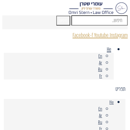
חיפוש
Facebook-f
Youtube
Instagram
He
En
Ar
Ru
Fr
תפריט
He
En
Ar
Ru
Fr