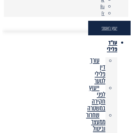
Ru
Fr
יעוץ ראשוני
עו"ד
פלילי
עורך
דין
פלילי
לנוער
ייעוץ
לפני
חקירה
במשטרה
שחרור
ממעצר
וביטול