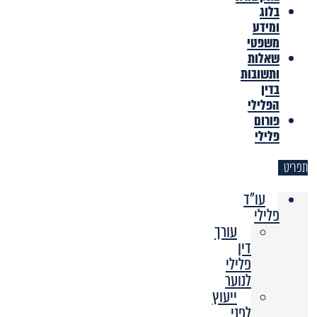
בלוג
ומידע
משפטי
שאלות
ותשובות
בדין
הפלילי
פורום
פלילי
תפריט
עו"ד
פלילי
עורך
דין
פלילי
לנוער
ייעוץ
לפני