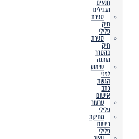
תנאים
מגבילים
סגירת
תיק
פלילי
סגירת
תיק
בהסדר
מותנה
שימוע
לפני
הגשת
כתב
אישום
ערעור
פלילי
מחיקת
רישום
פלילי
ייצוג