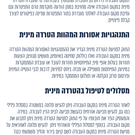
למקום העבודה לדרוש מן העובדת שתמשיך בעבודתה. מי שעברה הטרדה
מינית במקום העבודה אינה מחויבת במתן הודעה מוקדמת טרם התפטרות וגם
עזיבת מקום העבודה לאלתר מוגדרת בתור התפטרות שדינה כפיטורים לצורך
קבלת פיצויים.
התנהגויות אסורות המהוות הטרדה מינית
החוק למניעת הטרדה מינית הגדיר את ההתנהגויות האסורות המהוות הטרדה
מינית במקום העבודה ואלו כוללות, סחיטה באיומים, מעשים מגונים, הצעות
חוזרות בעלות אופי מיני, התייחסויות חוזרות לעובד או עובדת המתמקדות
במיניות, התייחסות משפילה או מבזה ביחס למיניות, לרבות לגבי הנטייה המינית
ופרסום סרט, הקלטה או תצלום המתמקד במיניות.
מסלולים לטיפול בהטרדה מינית
לאחר הטרדה מינית במקום העבודה ניתן להגיש תלונה במשטרה במסלול פלילי
כמו גם, להגיש תביעה אזרחית בהגשת תביעה לבית הדין לעבודה. במידה
והמעסיק הפר את חובותיו על פי החוק למניעת הטרדה מינית ניתן לתבוע את
מקום העבודה. בנוסף למסלול הפלילי והאזרחי ניתן להגיש תלונה לאחראית על
מניעת הטרדה מינית במקום העבודה לשם קיום בירור והליך משמעתי כנגד