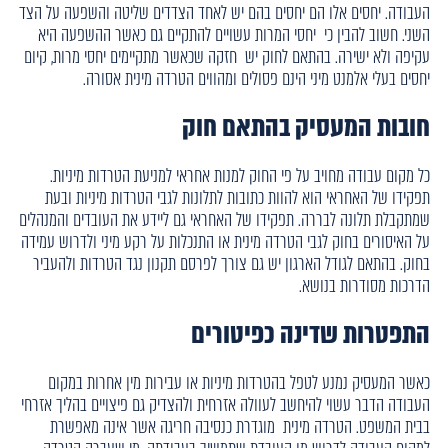
העבודה. יחסים אלו הם יחסים בהם יש לאחד הצדדים שליטה והשפעה על הצד
השני. חשוב להבין כי יחסי המרות עשויים להתקיים גם כאשר ההשפעה היא
עקיפה ולא ישירה. בהתאם לחוק יש חזקה שכאשר מתקיימים יחסי מרות, קיום
יחסים בעלי אלמנט מיני הינם פסולים ומהווים הטרדה מינית אסורה.
חובות המעסיק בהתאם חוק
כל מקום עבודה מחויב על פי החוק למנות אחראי למניעת הטרדות מיניות.
תפקידו של האחראי הוא להוות כתובות לתלונות לגבי הטרדות מיניות ובעת
שמתקבלת תלונה לבררה. תפקידו של האחראי גם ליידע את העובדים והמנהלים
על האיסורים בחוק לגבי הטרדה מינית או התנכלות על רקע מיני ולדרוש עמידה
בחוק. בהתאם לגודל הארגון יש גם צורך לפרסם תקנון נגד הטרדות ולהעביר
הדרכות מסודרות בנושא.
התפטרות שדינה כפיטורים
כאשר המעסיק נמנע לטפל בהטרדות מיניות או עבירות מין אחרות במקום
העבודה הדבר עשוי להיחשב לעוולה אזרחית ולהצדיק גם פיצויים בהליך אזרחי
בבית המשפט. הטרדה מינית מוגדרת כנסיבה חריגה אשר אינה מאפשרת