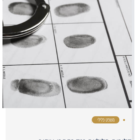
משפט פלילי
·