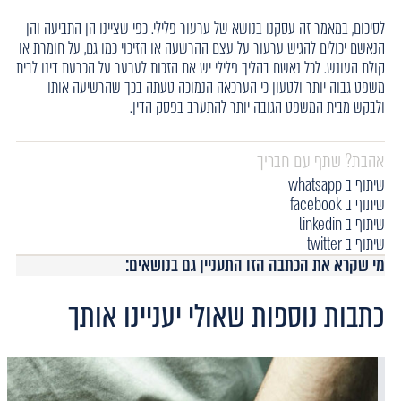
לסיכום, במאמר זה עסקנו בנושא של ערעור פלילי. כפי שציינו הן התביעה והן
הנאשם יכולים להגיש ערעור על עצם ההרשעה או הזיכוי כמו גם, על חומרת או
קולת העונש. לכל נאשם בהליך פלילי יש את הזכות לערער על הכרעת דינו לבית
משפט גבוה יותר ולטעון כי הערכאה הנמוכה טעתה בכך שהרשיעה אותו
ולבקש מבית המשפט הגובה יותר להתערב בפסק הדין.
אהבת? שתף עם חבריך
שיתוף ב whatsapp
שיתוף ב facebook
שיתוף ב linkedin
שיתוף ב twitter
מי שקרא את הכתבה הזו התעניין גם בנושאים:
כתבות נוספות שאולי יעניינו אותך