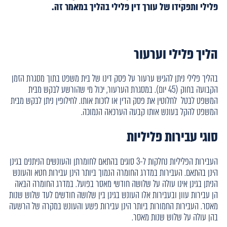
פלילי ותפקידו של עורך דין פלילי בהליך במאמר זה.
הליך פלילי וערעור
בהליך פלילי ניתן להגיש ערעור על פסק דינו של בית משפט בתוך מסגרת הזמן
הקבועה בחוק (45 יום). במסגרת הערעור, יכול מי שהורשע לבקש מבית
המשפט לבטל לחלוטין את פסק הדין או לזכות אותו. לחילופין ניתן לבקש מבית
המשפט להקל בעונש אותו קבעה הערכאה הנמוכה.
סוגי עבירות פליליות
העבירות הפליליות נחלקות ל-3 סוגים בהתאם לחומרתן והעונשים הניתנים בגינן
הינן בהתאם. העבירות במדרג החומרה הנמוך ביותר הינן עבירות חטא והעונש
הניתן בגינן אינו עולה על שלושה חודשי מאסר בפועל. במדרג החומרה הבאה
הן עבירות עוון ובעבירות אלו העונש בגינן בין שלושה חודשים לעד שלוש שנות
מאסר. העבירות החמורות ביותר הינן עבירות פשע והעונש במקרה של הרשעה
בהן עולה על שלוש שנות מאסר.