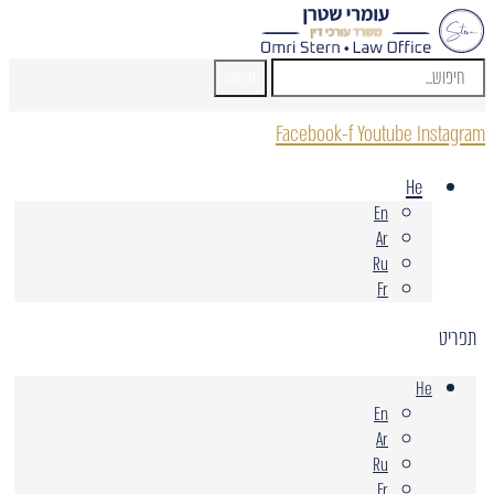
חיפוש
Facebook-f
Youtube
Instagram
He
En
Ar
Ru
Fr
תפריט
He
En
Ar
Ru
Fr