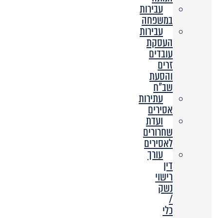
עבירות
במשפחה
עבירות
העסקת
עובדים
זרים
והסעת
שב”ח
עתירות
אסירים
ועדת
שחרורים
לאסירים
עורך
דין
רישוי
נשק
/
כלי