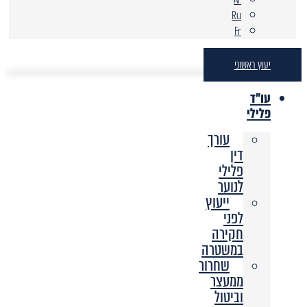
Ru
Fr
יעוץ ראשוני
עו"ד
פלילי
עורך
דין
פלילי
לנוער
ייעוץ
לפני
חקירה
במשטרה
שחרור
ממעצר
וביטול