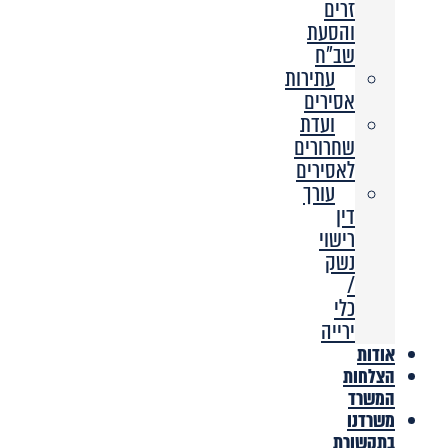
זרים
והסעת
שב”ח
עתירות
אסירים
ועדת
שחרורים
לאסירים
עורך
דין
רישוי
נשק
/
כלי
ירייה
אודות
הצלחות
המשרד
משרדנו
בתקשורת