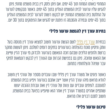
המחוזי באותו המחוז תוך 45 ימים. אם ניתן פסק דין בבית משפט מחוזי, ניתן
להגיש עליו ערעור לבית המשפט העליון בתוך 45 ימים. כאשר מבקשים לערער
על החלטת בית המשפט המחוזי, יש לבקש רשות לערער לבית המשפט העליון
בתוך 45 ימים ובמידה והסכמה זו ניתנת יש להגיש את הנימוקים בתוך 30 יום.
בחירת עורך דין להגשת ערעור פלילי
בבחירת
עורך דין פלילי
לשם הגשת ערעור חשוב למצוא עורך דין מנוסה בעל
וותק וניסיון מוכח בהצלחה בערעורים בתיקים דומים לשלכם. ניתן לעשות מחקר
ברשת ולחפש הליכים שבהם זוכה הנאשם בערעור ולבדוק מי עורך הדין שייצג
את הנאש שזוכה. ניתן גם בפגישת הכרות עם העורך דין לבקש דוגמאות לתיקי
עבר שניהל והצלחותיו בתחום.
כאשר פונים אל משרד עורך דין פלילי שבו עובדים מספר של עורכי דין חשוב
לוודא מראש מיהו עורך הדין אשר ייצג אתכם בערעור ויפיע בבית המשפט
למענכם. לעיתים עובדים עם צוות של עורכי דין ואת עבודת ההכנה יעשו
שותפים אחרים במשרד ועורך דין אחר הוא שיופיע בפועל בבית המשפט.
חשוב לסכם דברים אלו מראש.
סיכום ערעור פלילי