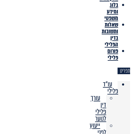
בלוג
ומידע
משפטי
שאלות
ותשובות
בדין
הפלילי
פורום
פלילי
תפריט
עו"ד
פלילי
עורך
דין
פלילי
לנוער
ייעוץ
לפני