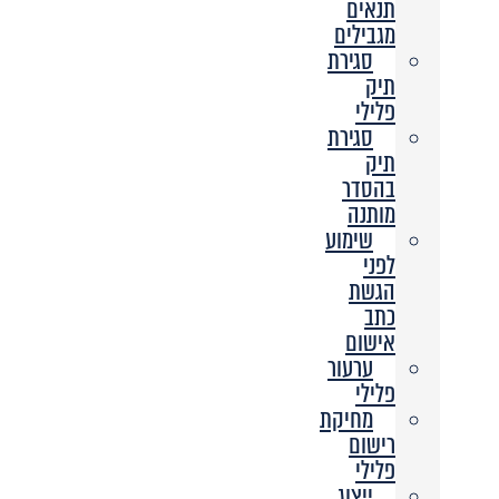
תנאים
מגבילים
סגירת
תיק
פלילי
סגירת
תיק
בהסדר
מותנה
שימוע
לפני
הגשת
כתב
אישום
ערעור
פלילי
מחיקת
רישום
פלילי
ייצוג