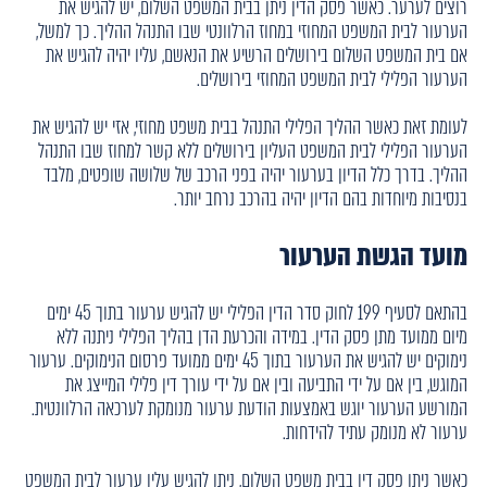
רוצים לערער. כאשר פסק הדין ניתן בבית המשפט השלום, יש להגיש את
הערעור לבית המשפט המחוזי במחוז הרלוונטי שבו התנהל ההליך. כך למשל,
אם בית המשפט השלום בירושלים הרשיע את הנאשם, עליו יהיה להגיש את
הערעור הפלילי לבית המשפט המחוזי בירושלים.
לעומת זאת כאשר ההליך הפלילי התנהל בבית משפט מחוזי, אזי יש להגיש את
הערעור הפלילי לבית המשפט העליון בירושלים ללא קשר למחוז שבו התנהל
ההליך. בדרך כלל הדיון בערעור יהיה בפני הרכב של שלושה שופטים, מלבד
בנסיבות מיוחדות בהם הדיון יהיה בהרכב נרחב יותר.
מועד הגשת הערעור
בהתאם לסעיף 199 לחוק סדר הדין הפלילי יש להגיש ערעור בתוך 45 ימים
מיום ממועד מתן פסק הדין. במידה והכרעת הדן בהליך הפלילי ניתנה ללא
נימוקים יש להגיש את הערעור בתוך 45 ימים ממועד פרסום הנימוקים. ערעור
המוגש, בין אם על ידי התביעה ובין אם על ידי עורך דין פלילי המייצג את
המורשע הערעור יוגש באמצעות הודעת ערעור מנומקת לערכאה הרלוונטית.
ערעור לא מנומק עתיד להידחות.
כאשר ניתן פסק דין בבית משפט השלום, ניתן להגיש עליו ערעור לבית המשפט