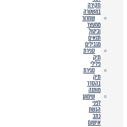
חקירה
במשטרה
שחרור
ממעצר
וביטול
תנאים
מגבילים
סגירת
תיק
פלילי
סגירת
תיק
בהסדר
מותנה
שימוע
לפני
הגשת
כתב
אישום