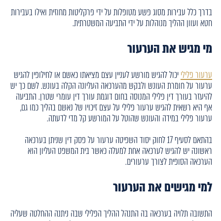
בדרך כלל עבירות מסוג פשע מטופלות על ידי פרקליטות מחוזית ואילו בעבירות
חטא ועוון ההליך מנוהלות על ידי התביעה המשטרתית.
מי מגיש את הערעור
ערעור פלילי
יכול להגיש מורשע לעניין עצם מציאתו כאשם או לחילופין להגיש
ערעור על חומרת העונש ולבקש מהערכאה העליונה הקלה בעונש. לשם כך יש
להיעזר בעורך דין פלילי המנוסה בחום דוגמת עורך דין עומרי שטרן. התביעה
אף היא רשאית להגיש ערעור פלילי על עצם זיכויו של נאשם בהליך כמו גם,
ערעור פלילי במידה והעונש שהוטל על המורשע קל מדי לדעתה.
בהתאם לסעיף 17 לחוק יסוד השפיטה ערעור על פסק דין שניתן בערכאה
ראשונה יש להגיש לערכאה אחת למעלה כאשר בית המשפט העליון הוא
הערכאה הסופית לצורך ערעורים.
למי מגישים את הערעור
התשובה תלויה בערכאה בה התנהל ההליך הפלילי שבה ניתנה ההחלטה שעליה