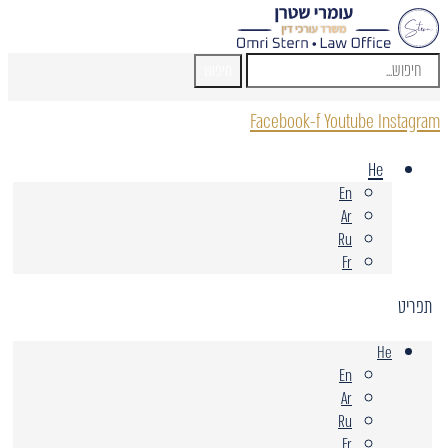
חיפוש
Facebook-f
Youtube
Instagram
He
En
Ar
Ru
Fr
תפריט
He
En
Ar
Ru
Fr