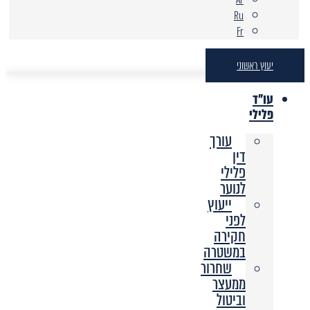
Ru
Fr
יעוץ ראשוני
עו"ד
פלילי
עורך
דין
פלילי
לנוער
ייעוץ
לפני
חקירה
במשטרה
שחרור
ממעצר
וביטול