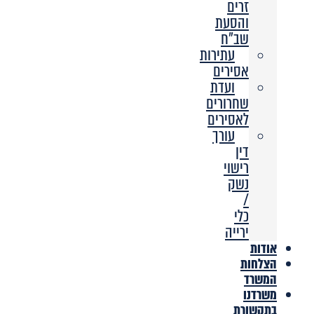
זרים
והסעת
שב”ח
עתירות
אסירים
ועדת
שחרורים
לאסירים
עורך
דין
רישוי
נשק
/
כלי
ירייה
אודות
הצלחות
המשרד
משרדנו
בתקשורת