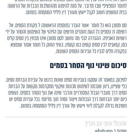
לחומר הספציפי שבו מדובר. על מנת להימנע מההשלכות הכבדות של הרשעה
בבית המשפט חשוב לקבל ייעוץ מעורך דין פלילי המתמחה בתחום.
סם מסוכן הוא כל חומר אשר הוגדר בתוספת הראשונה ל פקודת הסמים. אל
רשימה זו נוספים כל העת חומרים חדשים עם הזיהוי של השימוש והסחר על ידי
רשויות האכיפה. ההגדרה לגבי מה נחשב לסם מסוכן אינו מבחין בין סמים קלים
כמו, קנאביס לבין סמים קשים כמו קטמין. בעיני החוק כל חומר אסור שנמצא
בפקודה חלים לגביו כל עבירות הסמים השונות.
סיכום שינוי נוף הסחר בסמים
לסיכום, במאמר זה עסקנו בעבירות סמים שונות בדגש על עבירת הברחת סמים.
כפי שציינו, כיוון שנכנסו לשימוש מכונות שיקוף מתקדמות מקשות על הברחת
סמים דרך מעברי הגבול המסודרים והדבר שינה את נוף הסחר בסמים. נעשים
כיום יותר הברחות דרך הגבולות וייצור וסחר תוך מדינתי. בכל עבירת סמים יש
חשיבות גדולה לקבלת ליווי וייעוץ של עורך דין פלילי המתמחה בתחום.
אהבת? שתף עם חבריך
שיתוף ב whatsapp