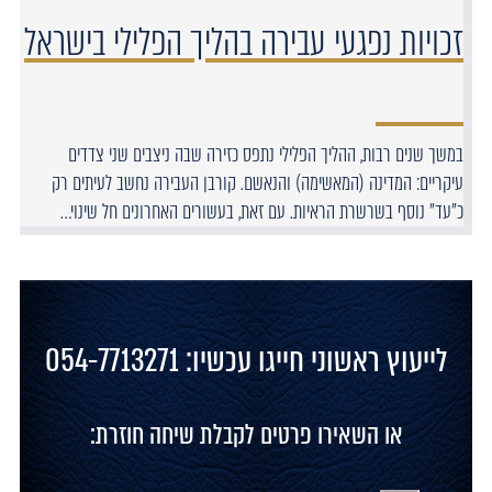
זכויות נפגעי עבירה בהליך הפלילי בישראל
במשך שנים רבות, ההליך הפלילי נתפס כזירה שבה ניצבים שני צדדים
עיקריים: המדינה (המאשימה) והנאשם. קורבן העבירה נחשב לעיתים רק
כ"עד" נוסף בשרשרת הראיות. עם זאת, בעשורים האחרונים חל שינוי…
לייעוץ ראשוני חייגו עכשיו: 054-7713271
או השאירו פרטים לקבלת שיחה חוזרת: