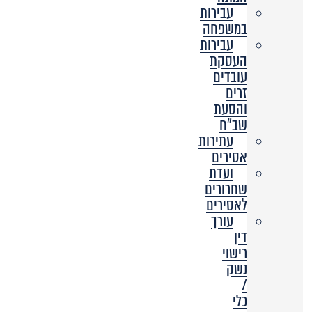
עבירות
במשפחה
עבירות
העסקת
עובדים
זרים
והסעת
שב”ח
עתירות
אסירים
ועדת
שחרורים
לאסירים
עורך
דין
רישוי
נשק
/
כלי