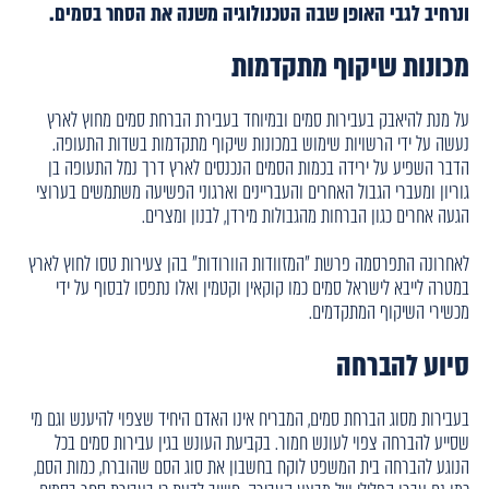
ונרחיב לגבי האופן שבה הטכנולוגיה משנה את הסחר בסמים.
מכונות שיקוף מתקדמות
על מנת להיאבק בעבירות סמים ובמיוחד בעבירת הברחת סמים מחוץ לארץ
נעשה על ידי הרשויות שימוש במכונות שיקוף מתקדמות בשדות התעופה.
הדבר השפיע על ירידה בכמות הסמים הנכנסים לארץ דרך נמל התעופה בן
גוריון ומעברי הגבול האחרים והעבריינים וארגוני הפשיעה משתמשים בערוצי
הגעה אחרים כגון הברחות מהגבולות מירדן, לבנון ומצרים.
לאחרונה התפרסמה פרשת "המזוודות הוורודות" בהן צעירות טסו לחוץ לארץ
במטרה לייבא לישראל סמים כמו קוקאין וקטמין ואלו נתפסו לבסוף על ידי
מכשירי השיקוף המתקדמים.
סיוע להברחה
בעבירות מסוג הברחת סמים, המבריח אינו האדם היחיד שצפוי להיענש וגם מי
שסייע להברחה צפוי לעונש חמור. בקביעת העונש בגין עבירות סמים בכל
הנוגע להברחה בית המשפט לוקח בחשבון את סוג הסם שהוברח, כמות הסם,