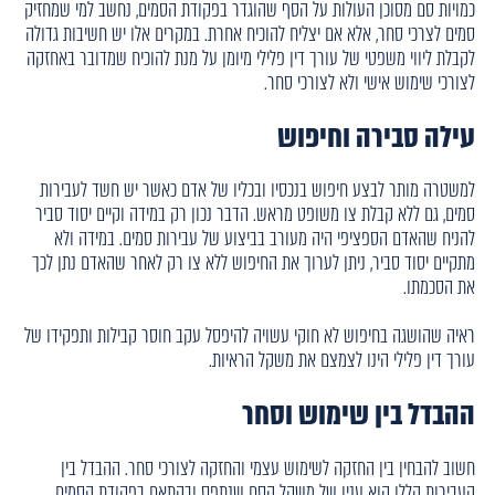
כמויות סם מסוכן העולות על הסף שהוגדר בפקודת הסמים, נחשב למי שמחזיק
סמים לצרכי סחר, אלא אם יצליח להוכיח אחרת. במקרים אלו יש חשיבות גדולה
לקבלת ליווי משפטי של עורך דין פלילי מיומן על מנת להוכיח שמדובר באחזקה
לצורכי שימוש אישי ולא לצורכי סחר.
עילה סבירה וחיפוש
למשטרה מותר לבצע חיפוש בנכסיו ובכליו של אדם כאשר יש חשד לעבירות
סמים, גם ללא קבלת צו משופט מראש. הדבר נכון רק במידה וקיים יסוד סביר
להניח שהאדם הספציפי היה מעורב בביצוע של עבירות סמים. במידה ולא
מתקיים יסוד סביר, ניתן לערוך את החיפוש ללא צו רק לאחר שהאדם נתן לכך
את הסכמתו.
ראיה שהושגה בחיפוש לא חוקי עשויה להיפסל עקב חוסר קבילות ותפקידו של
עורך דין פלילי הינו לצמצם את משקל הראיות.
ההבדל בין שימוש וסחר
חשוב להבחין בין החזקה לשימוש עצמי והחזקה לצורכי סחר. ההבדל בין
העבירות הללו הוא ענין של משקל הסם שנתפס ובהתאם בפקודת הסמים