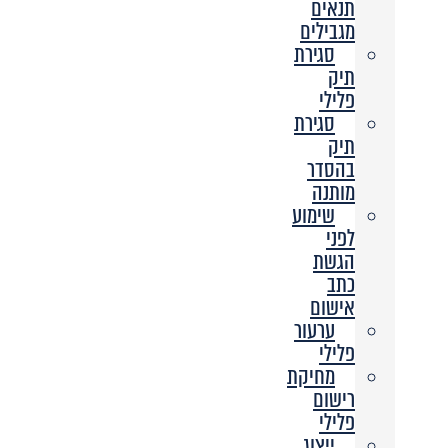
תנאים
מגבילים
סגירת
תיק
פלילי
סגירת
תיק
בהסדר
מותנה
שימוע
לפני
הגשת
כתב
אישום
ערעור
פלילי
מחיקת
רישום
פלילי
ייצוג