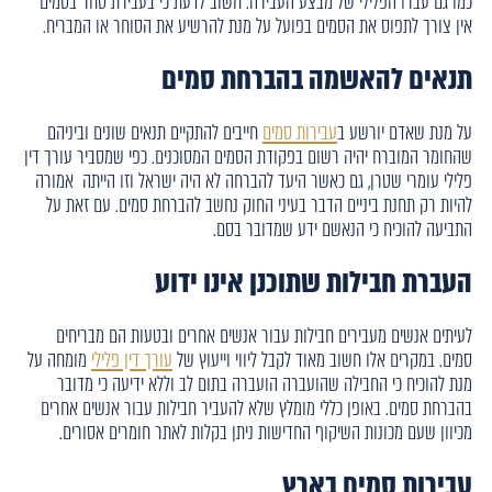
כמו גם עברו הפלילי של מבצע העבירה. חשוב לדעת כי בעבירת סחר בסמים
אין צורך לתפוס את הסמים בפועל על מנת להרשיע את הסוחר או המבריח.
תנאים להאשמה בהברחת סמים
על מנת שאדם יורשע ב
עבירות סמים
חייבים להתקיים תנאים שונים וביניהם
שהחומר המוברח יהיה רשום בפקודת הסמים המסוכנים. כפי שמסביר עורך דין
פלילי עומרי שטרן, גם כאשר היעד להברחה לא היה ישראל וזו הייתה אמורה
להיות רק תחנת ביניים הדבר בעיני החוק נחשב להברחת סמים. עם זאת על
התביעה להוכיח כי הנאשם ידע שמדובר בסם.
העברת חבילות שתוכנן אינו ידוע
לעיתים אנשים מעבירים חבילות עבור אנשים אחרים ובטעות הם מבריחים
סמים. במקרים אלו חשוב מאוד לקבל ליווי וייעוץ של
עורך דין פלילי
מומחה על
מנת להוכיח כי החבילה שהועברה הועברה בתום לב וללא ידיעה כי מדובר
בהברחת סמים. באופן כללי מומלץ שלא להעביר חבילות עבור אנשים אחרים
מכיוון שעם מכונות השיקוף החדישות ניתן בקלות לאתר חומרים אסורים.
עבירות סמים בארץ