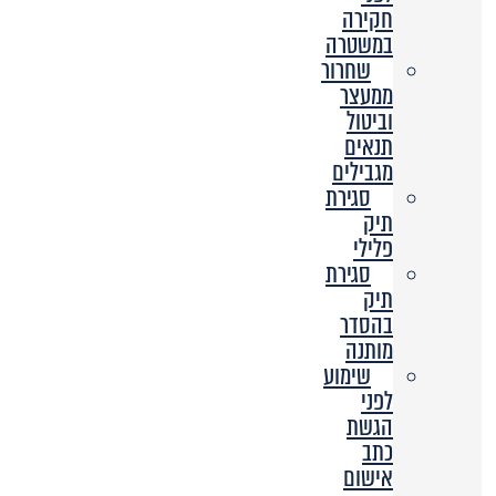
חקירה
במשטרה
שחרור
ממעצר
וביטול
תנאים
מגבילים
סגירת
תיק
פלילי
סגירת
תיק
בהסדר
מותנה
שימוע
לפני
הגשת
כתב
אישום