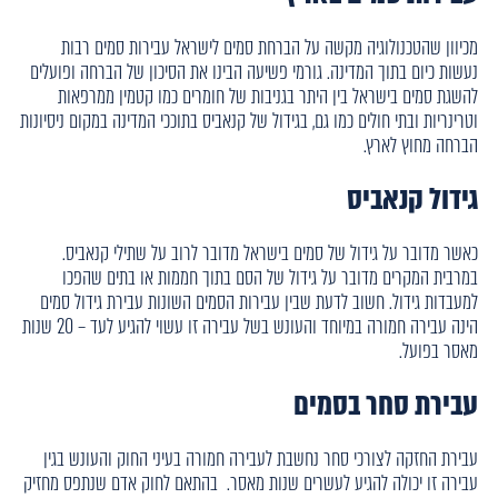
מכיוון שהטכנולוגיה מקשה על הברחת סמים לישראל עבירות סמים רבות
נעשות כיום בתוך המדינה. גורמי פשיעה הבינו את הסיכון של הברחה ופועלים
להשגת סמים בישראל בין היתר בגניבות של חומרים כמו קטמין ממרפאות
וטרינריות ובתי חולים כמו גם, בגידול של קנאביס בתוככי המדינה במקום ניסיונות
הברחה מחוץ לארץ.
גידול קנאביס
כאשר מדובר על גידול של סמים בישראל מדובר לרוב על שתילי קנאביס.
במרבית המקרים מדובר על גידול של הסם בתוך חממות או בתים שהפכו
למעבדות גידול. חשוב לדעת שבין עבירות הסמים השונות עבירת גידול סמים
הינה עבירה חמורה במיוחד והעונש בשל עבירה זו עשוי להגיע לעד – 20 שנות
מאסר בפועל.
עבירת סחר בסמים
עבירת החזקה לצורכי סחר נחשבת לעבירה חמורה בעיני החוק והעונש בגין
עבירה זו יכולה להגיע לעשרים שנות מאסר. בהתאם לחוק אדם שנתפס מחזיק