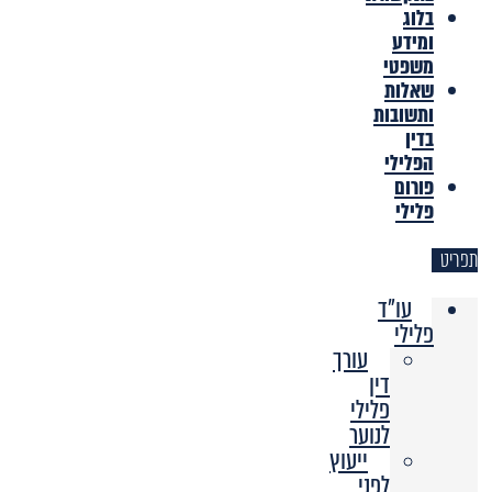
בלוג
ומידע
משפטי
שאלות
ותשובות
בדין
הפלילי
פורום
פלילי
תפריט
עו"ד
פלילי
עורך
דין
פלילי
לנוער
ייעוץ
לפני