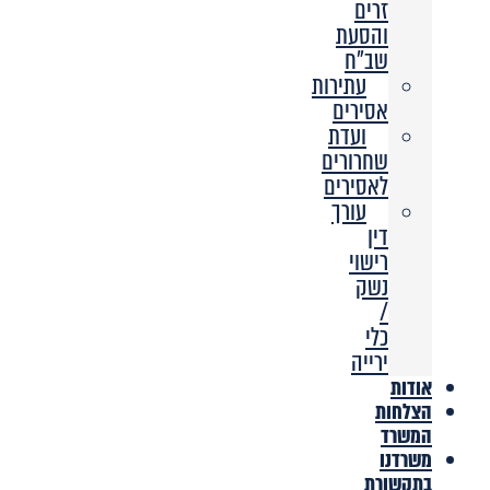
זרים
והסעת
שב”ח
עתירות
אסירים
ועדת
שחרורים
לאסירים
עורך
דין
רישוי
נשק
/
כלי
ירייה
אודות
הצלחות
המשרד
משרדנו
בתקשורת