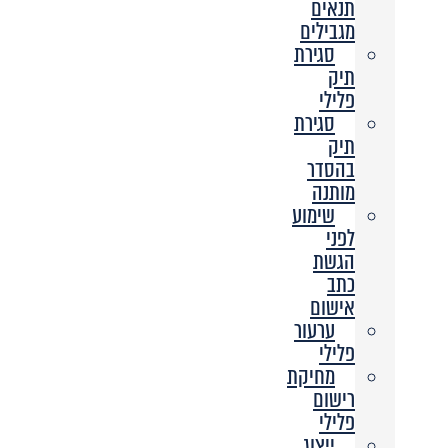
תנאים
מגבילים
סגירת
תיק
פלילי
סגירת
תיק
בהסדר
מותנה
שימוע
לפני
הגשת
כתב
אישום
ערעור
פלילי
מחיקת
רישום
פלילי
ייצוג