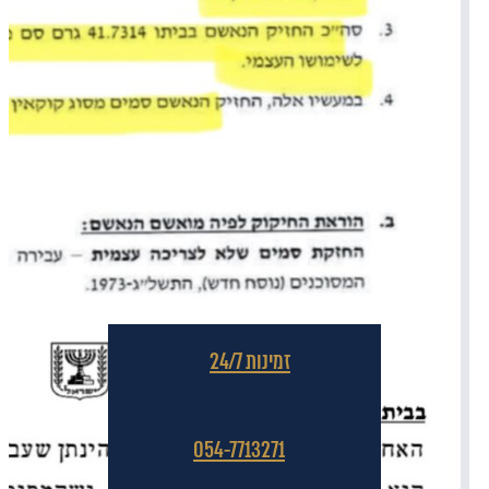
זמינות 24/7
054-7713271