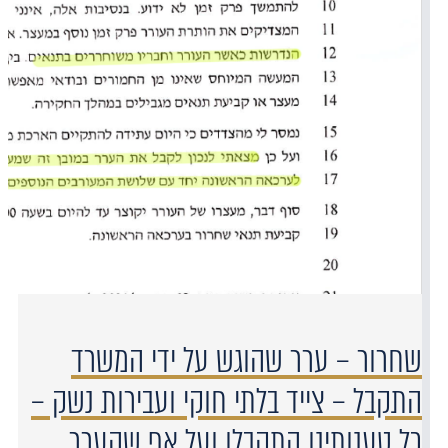
שחרור – ערר שהוגש על ידי המשרד
התקבל – צייד בלתי חוקי ועבירות נשק –
כל טענותינו התקבלו ועל אף שהערר