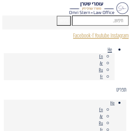
חיפוש
Facebook-f
Youtube
Instagram
He
En
Ar
Ru
Fr
תפריט
He
En
Ar
Ru
Fr