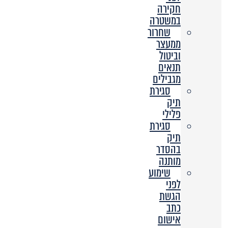
חקירה
במשטרה
שחרור
ממעצר
וביטול
תנאים
מגבילים
סגירת
תיק
פלילי
סגירת
תיק
בהסדר
מותנה
שימוע
לפני
הגשת
כתב
אישום