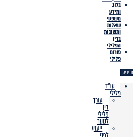
בלוג
ומידע
משפטי
שאלות
ותשובות
בדין
הפלילי
פורום
פלילי
תפריט
עו"ד
פלילי
עורך
דין
פלילי
לנוער
ייעוץ
לפני