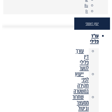
Ru
Fr
יעוץ ראשוני
עו"ד
פלילי
עורך
דין
פלילי
לנוער
ייעוץ
לפני
חקירה
במשטרה
שחרור
ממעצר
וביטול