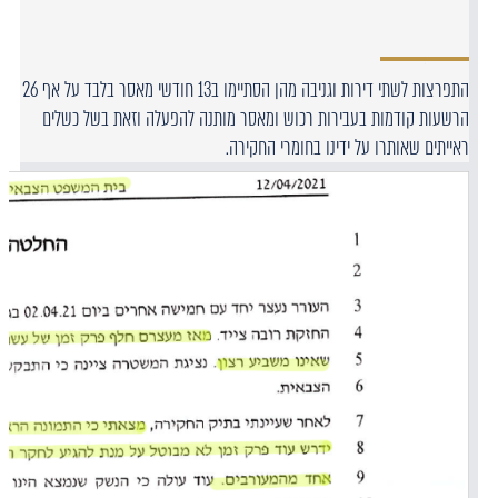
התפרצות לשתי דירות וגניבה מהן הסתיימו ב13 חודשי מאסר בלבד על אף 26
הרשעות קודמות בעבירות רכוש ומאסר מותנה להפעלה וזאת בשל כשלים
ראייתים שאותרו על ידינו בחומרי החקירה.