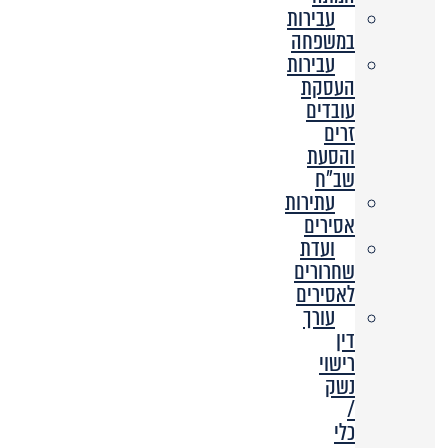
עבירות
במשפחה
עבירות
העסקת
עובדים
זרים
והסעת
שב”ח
עתירות
אסירים
ועדת
שחרורים
לאסירים
עורך
דין
רישוי
נשק
/
כלי