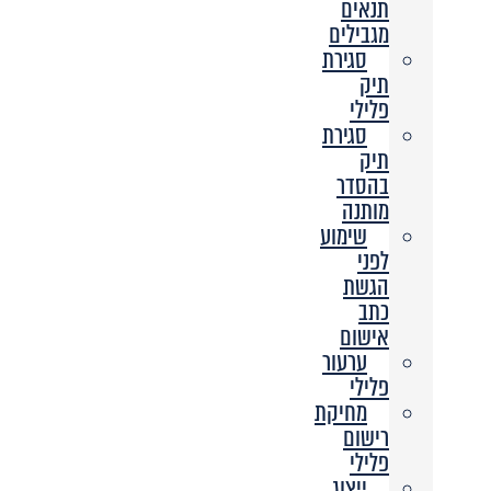
תנאים
מגבילים
סגירת
תיק
פלילי
סגירת
תיק
בהסדר
מותנה
שימוע
לפני
הגשת
כתב
אישום
ערעור
פלילי
מחיקת
רישום
פלילי
ייצוג