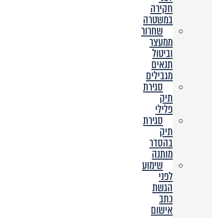
חקירה
במשטרה
שחרור
ממעצר
וביטול
תנאים
מגבילים
סגירת
תיק
פלילי
סגירת
תיק
בהסדר
מותנה
שימוע
לפני
הגשת
כתב
אישום