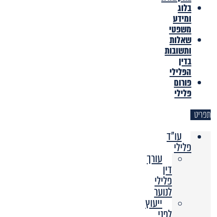
בלוג
ומידע
משפטי
שאלות
ותשובות
בדין
הפלילי
פורום
פלילי
תפריט
עו"ד
פלילי
עורך
דין
פלילי
לנוער
ייעוץ
לפני