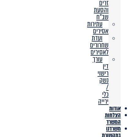
זרים
והסעת
שב”ח
עתירות
אסירים
ועדת
שחרורים
לאסירים
עורך
דין
רישוי
נשק
/
כלי
ירייה
אודות
הצלחות
המשרד
משרדנו
בתקשורת