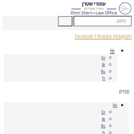
חיפוש
Facebook-f
Youtube
Instagram
He
En
Ar
Ru
Fr
תפריט
He
En
Ar
Ru
Fr