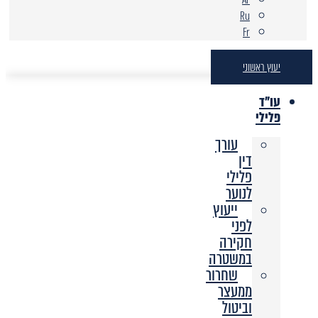
Ru
Fr
יעוץ ראשוני
עו"ד
פלילי
עורך
דין
פלילי
לנוער
ייעוץ
לפני
חקירה
במשטרה
שחרור
ממעצר
וביטול