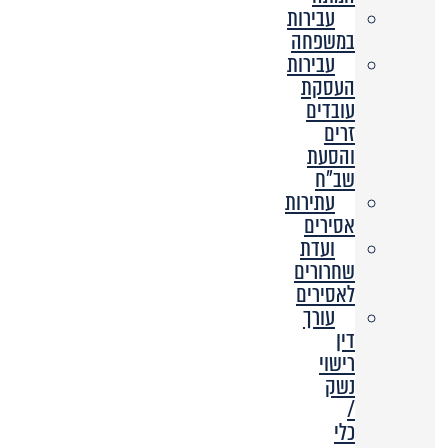
עבירות
במשפחה
עבירות
העסקת
עובדים
זרים
והסעת
שב”ח
עתירות
אסירים
ועדת
שחרורים
לאסירים
עורך
דין
רישוי
נשק
/
כלי