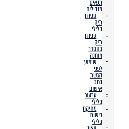
תנאים
מגבילים
סגירת
תיק
פלילי
סגירת
תיק
בהסדר
מותנה
שימוע
לפני
הגשת
כתב
אישום
ערעור
פלילי
מחיקת
רישום
פלילי
ייצוג