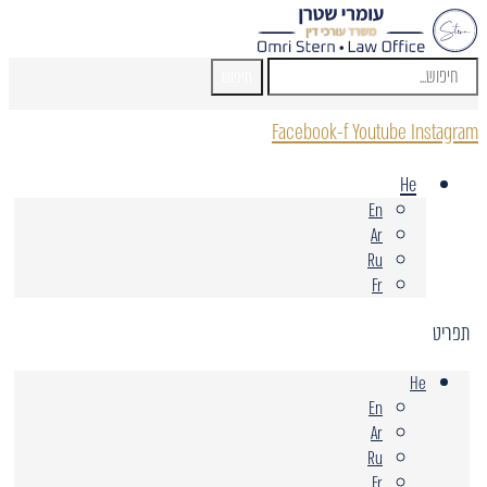
חיפוש
Facebook-f
Youtube
Instagram
He
En
Ar
Ru
Fr
תפריט
He
En
Ar
Ru
Fr