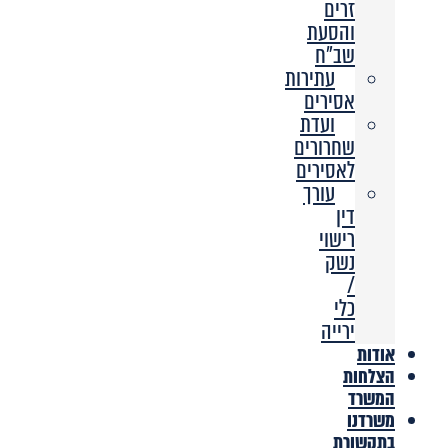
זרים
והסעת
שב”ח
עתירות
אסירים
ועדת
שחרורים
לאסירים
עורך
דין
רישוי
נשק
/
כלי
ירייה
אודות
הצלחות
המשרד
משרדנו
בתקשורת