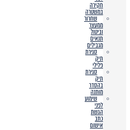
חקירה
במשטרה
שחרור
ממעצר
וביטול
תנאים
מגבילים
סגירת
תיק
פלילי
סגירת
תיק
בהסדר
מותנה
שימוע
לפני
הגשת
כתב
אישום