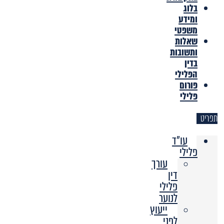
בלוג
ומידע
משפטי
שאלות
ותשובות
בדין
הפלילי
פורום
פלילי
תפריט
עו"ד
פלילי
עורך
דין
פלילי
לנוער
ייעוץ
לפני