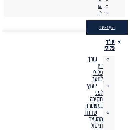
Ru
Fr
יעוץ ראשוני
עו"ד
פלילי
עורך
דין
פלילי
לנוער
ייעוץ
לפני
חקירה
במשטרה
שחרור
ממעצר
וביטול