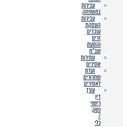
עבירות
במשפחה
עבירות
העסקת
עובדים
זרים
והסעת
שב”ח
עתירות
אסירים
ועדת
שחרורים
לאסירים
עורך
דין
רישוי
נשק
/
כלי