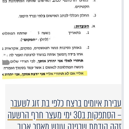
עבירת איומים ברצח כלפי בת זוג לשעבר
– הסתפקות ב30 ימי מעצר חרף הרשעה
זהה קודמת שבגינה עונש מאסר ארוך