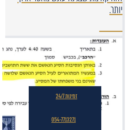
יותר.
זמינות 24/7
054-7713271