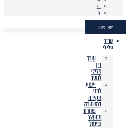
Ru
Fr
יעוץ ראשוני
עו"ד
פלילי
עורך
דין
פלילי
לנוער
ייעוץ
לפני
חקירה
במשטרה
שחרור
ממעצר
וביטול