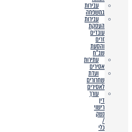
עבירות
במשפחה
עבירות
העסקת
עובדים
זרים
והסעת
שב”ח
עתירות
אסירים
ועדת
שחרורים
לאסירים
עורך
דין
רישוי
נשק
/
כלי