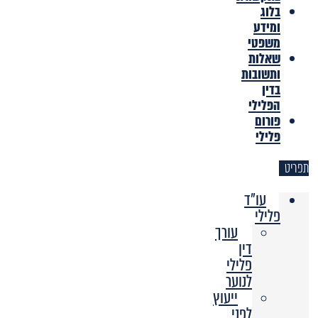
בלוג
ומידע
משפטי
שאלות
ותשובות
בדין
הפלילי
פורום
פלילי
תפריט
עו"ד
פלילי
עורך
דין
פלילי
לנוער
ייעוץ
לפני