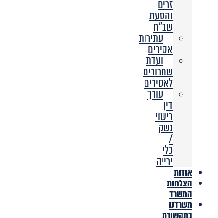
זרים
והסעת
שב”ח
עתירות
אסירים
ועדת
שחרורים
לאסירים
עורך
דין
רישוי
נשק
/
כלי
ירייה
אודות
הצלחות
המשרד
משרדנו
בתקשורת