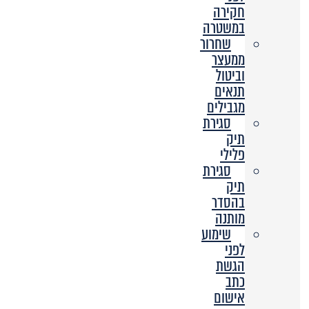
חקירה
במשטרה
שחרור
ממעצר
וביטול
תנאים
מגבילים
סגירת
תיק
פלילי
סגירת
תיק
בהסדר
מותנה
שימוע
לפני
הגשת
כתב
אישום