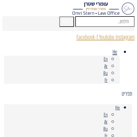
חיפוש
Facebook-f
Youtube
Instagram
He
En
Ar
Ru
Fr
תפריט
He
En
Ar
Ru
Fr