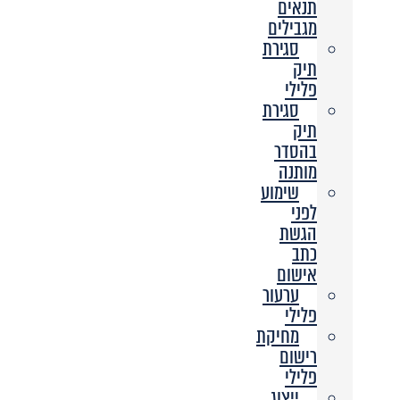
תנאים
מגבילים
סגירת
תיק
פלילי
סגירת
תיק
בהסדר
מותנה
שימוע
לפני
הגשת
כתב
אישום
ערעור
פלילי
מחיקת
רישום
פלילי
ייצוג