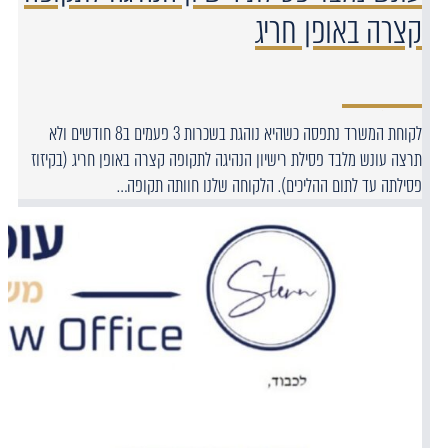
קצרה באופן חריג
לקוחת המשרד נתפסה כשהיא נוהגת בשכרות 3 פעמים ב8 חודשים ולא
תרצה עונש מלבד פסילת רישיון הנהיגה לתקופה קצרה באופן חריג (בקיזוז
פסילתה עד לתום ההליכים). הלקוחה שלנו חוותה תקופה…