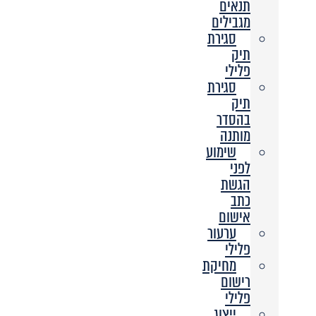
תנאים
מגבילים
סגירת
תיק
פלילי
סגירת
תיק
בהסדר
מותנה
שימוע
לפני
הגשת
כתב
אישום
ערעור
פלילי
מחיקת
רישום
פלילי
ייצוג