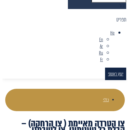
סגור
תפריט
He
En
Ar
Ru
Fr
יעוץ ראשוני
כללי
צו הטרדה מאיימת ( צו הרחקה) –
קבלת כל טענותינו, צו לטובתנו