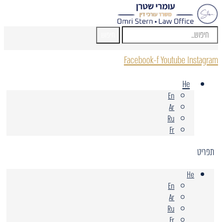
חיפוש
Facebook-f
Youtube
Instagram
He
En
Ar
Ru
Fr
תפריט
He
En
Ar
Ru
Fr