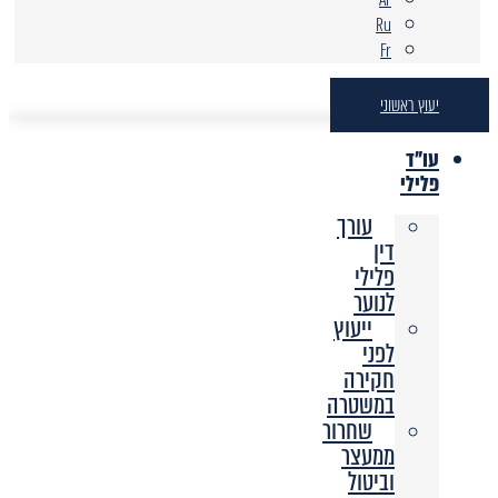
Ru
Fr
יעוץ ראשוני
עו"ד
פלילי
עורך
דין
פלילי
לנוער
ייעוץ
לפני
חקירה
במשטרה
שחרור
ממעצר
וביטול