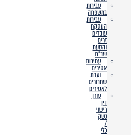
עבירות
במשפחה
עבירות
העסקת
עובדים
זרים
והסעת
שב”ח
עתירות
אסירים
ועדת
שחרורים
לאסירים
עורך
דין
רישוי
נשק
/
כלי