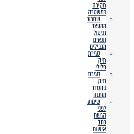
חקירה
במשטרה
שחרור
ממעצר
וביטול
תנאים
מגבילים
סגירת
תיק
פלילי
סגירת
תיק
בהסדר
מותנה
שימוע
לפני
הגשת
כתב
אישום