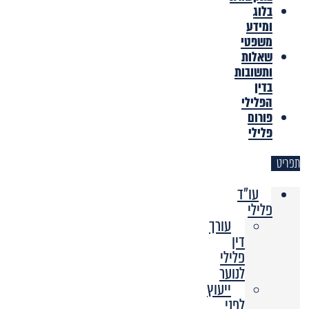
בלוג
ומידע
משפטי
שאלות
ותשובות
בדין
הפלילי
פורום
פלילי
תפריט
עו"ד
פלילי
עורך
דין
פלילי
לנוער
ייעוץ
לפני