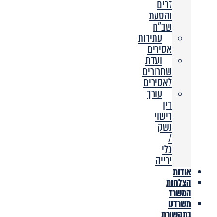
זרים
והסעת
שב”ח
עתירות
אסירים
ועדת
שחרורים
לאסירים
עורך
דין
רישוי
נשק
/
כלי
ירייה
אודות
הצלחות
המשרד
משרדנו
בתקשורת