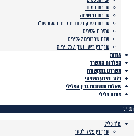
עבירות המתה
עבירות במשפחה
עבירות העסקת עובדים זרים והסעת שב”ח
עתירות אסירים
ועדת שחרורים לאסירים
עורך דין רישוי נשק / כלי ירייה
אודות
הצלחות המשרד
משרדנו בתקשורת
בלוג ומידע משפטי
שאלות ותשובות בדין הפלילי
פורום פלילי
תפריט
עו"ד פלילי
עורך דין פלילי לנוער