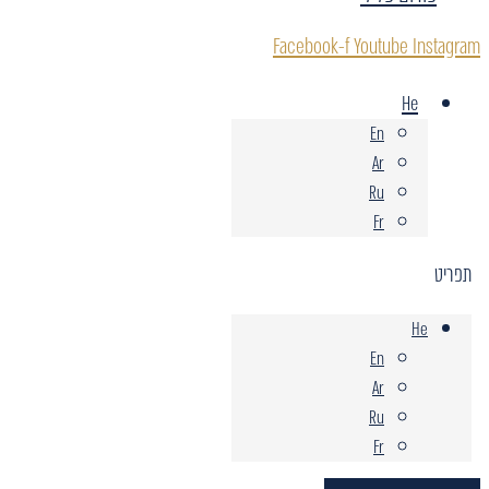
Facebook-f
Youtube
Instagram
He
En
Ar
Ru
Fr
תפריט
He
En
Ar
Ru
Fr