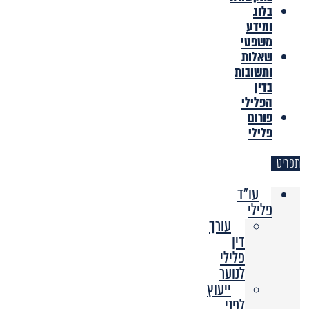
בלוג
ומידע
משפטי
שאלות
ותשובות
בדין
הפלילי
פורום
פלילי
תפריט
עו"ד
פלילי
עורך
דין
פלילי
לנוער
ייעוץ
לפני