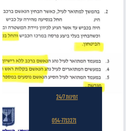
זמינות 24/7
054-7713271