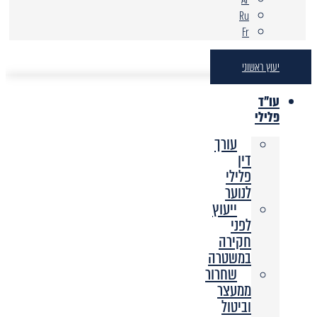
Ru
Fr
יעוץ ראשוני
עו"ד
פלילי
עורך
דין
פלילי
לנוער
ייעוץ
לפני
חקירה
במשטרה
שחרור
ממעצר
וביטול