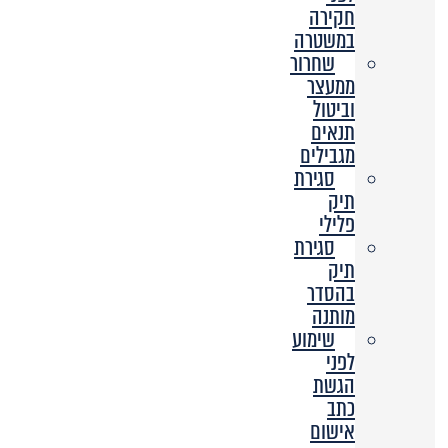
חקירה
במשטרה
שחרור
ממעצר
וביטול
תנאים
מגבילים
סגירת
תיק
פלילי
סגירת
תיק
בהסדר
מותנה
שימוע
לפני
הגשת
כתב
אישום