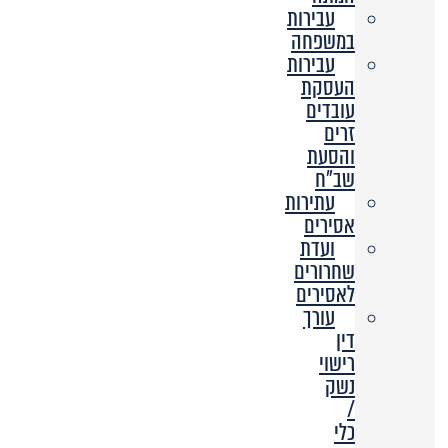
עבירות
במשפחה
עבירות
העסקת
עובדים
זרים
והסעת
שב”ח
עתירות
אסירים
ועדת
שחרורים
לאסירים
עורך
דין
רישוי
נשק
/
כלי