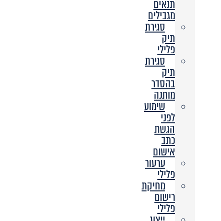
תנאים
מגבילים
סגירת
תיק
פלילי
סגירת
תיק
בהסדר
מותנה
שימוע
לפני
הגשת
כתב
אישום
ערעור
פלילי
מחיקת
רישום
פלילי
ייצוג