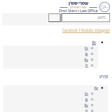
חיפוש
Facebook-f
Youtube
Instagram
He
En
Ar
Ru
Fr
תפריט
He
En
Ar
Ru
Fr