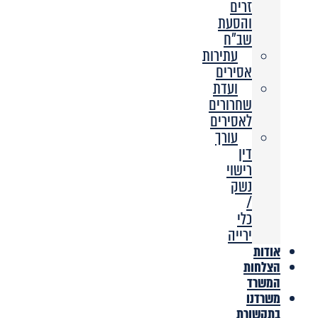
זרים
והסעת
שב”ח
עתירות
אסירים
ועדת
שחרורים
לאסירים
עורך
דין
רישוי
נשק
/
כלי
ירייה
אודות
הצלחות
המשרד
משרדנו
בתקשורת