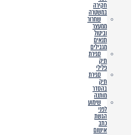
חקירה
במשטרה
שחרור
ממעצר
וביטול
תנאים
מגבילים
סגירת
תיק
פלילי
סגירת
תיק
בהסדר
מותנה
שימוע
לפני
הגשת
כתב
אישום