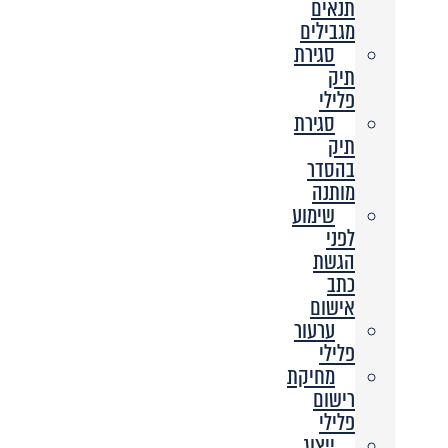
תנאים
מגבילים
סגירת
תיק
פלילי
סגירת
תיק
בהסדר
מותנה
שימוע
לפני
הגשת
כתב
אישום
ערעור
פלילי
מחיקת
רישום
פלילי
ייצוג