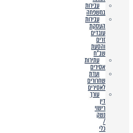
עבירות
במשפחה
עבירות
העסקת
עובדים
זרים
והסעת
שב”ח
עתירות
אסירים
ועדת
שחרורים
לאסירים
עורך
דין
רישוי
נשק
/
כלי