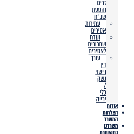
זרים
והסעת
שב”ח
עתירות
אסירים
ועדת
שחרורים
לאסירים
עורך
דין
רישוי
נשק
/
כלי
ירייה
אודות
הצלחות
המשרד
משרדנו
בתקשורת