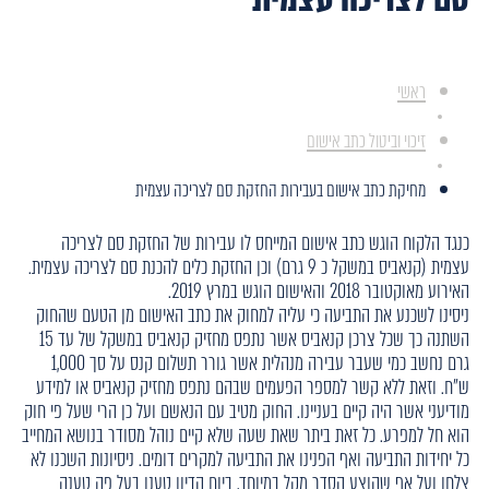
ראשי
זיכוי וביטול כתב אישום
מחיקת כתב אישום בעבירות החזקת סם לצריכה עצמית
כנגד הלקוח הוגש כתב אישום המייחס לו עבירות של החזקת סם לצריכה
עצמית (קנאביס במשקל כ 9 גרם) וכן החזקת כלים להכנת סם לצריכה עצמית.
האירוע מאוקטובר 2018 והאישום הוגש במרץ 2019.
ניסינו לשכנע את התביעה כי עליה למחוק את כתב האישום מן הטעם שהחוק
השתנה כך שכל צרכן קנאביס אשר נתפס מחזיק קנאביס במשקל של עד 15
גרם נחשב כמי שעבר עבירה מנהלית אשר גורר תשלום קנס על סך 1,000
ש"ח. וזאת ללא קשר למספר הפעמים שבהם נתפס מחזיק קנאביס או למידע
מודיעני אשר היה קיים בעניינו. החוק מטיב עם הנאשם ועל כן הרי שעל פי חוק
הוא חל למפרע. כל זאת ביתר שאת שעה שלא קיים נוהל מסודר בנושא המחייב
כל יחידות התביעה ואף הפנינו את התביעה למקרים דומים. ניסיונות השכנו לא
צלחו ועל אף שהוצע הסדר מקל במיוחד, ביום הדיון טענו בעל פה טענה