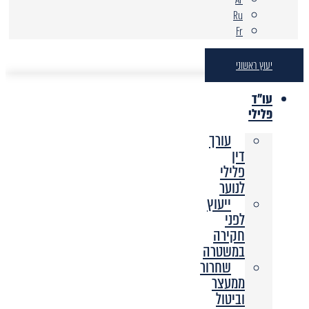
Ru
Fr
יעוץ ראשוני
עו"ד
פלילי
עורך
דין
פלילי
לנוער
ייעוץ
לפני
חקירה
במשטרה
שחרור
ממעצר
וביטול