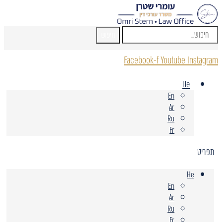
חיפוש
Facebook-f
Youtube
Instagram
He
En
Ar
Ru
Fr
תפריט
He
En
Ar
Ru
Fr