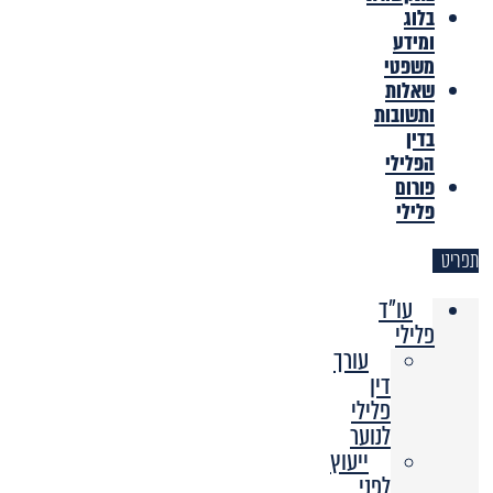
בלוג
ומידע
משפטי
שאלות
ותשובות
בדין
הפלילי
פורום
פלילי
תפריט
עו"ד
פלילי
עורך
דין
פלילי
לנוער
ייעוץ
לפני