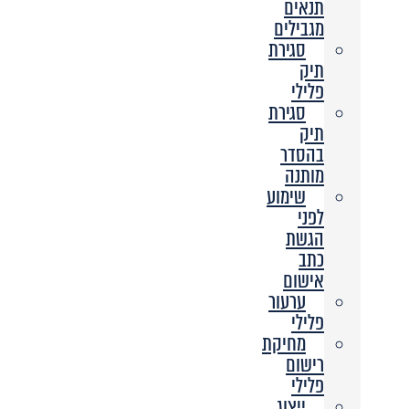
תנאים
מגבילים
סגירת
תיק
פלילי
סגירת
תיק
בהסדר
מותנה
שימוע
לפני
הגשת
כתב
אישום
ערעור
פלילי
מחיקת
רישום
פלילי
ייצוג