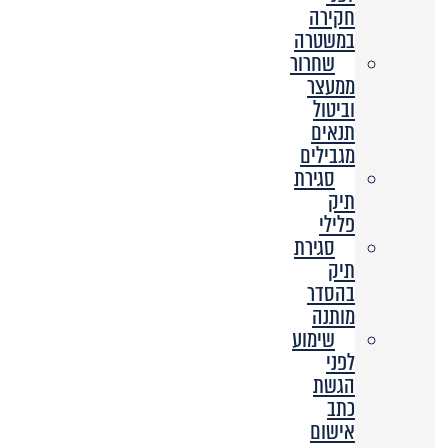
חקירה
במשטרה
שחרור
ממעצר
וביטול
תנאים
מגבילים
סגירת
תיק
פלילי
סגירת
תיק
בהסדר
מותנה
שימוע
לפני
הגשת
כתב
אישום