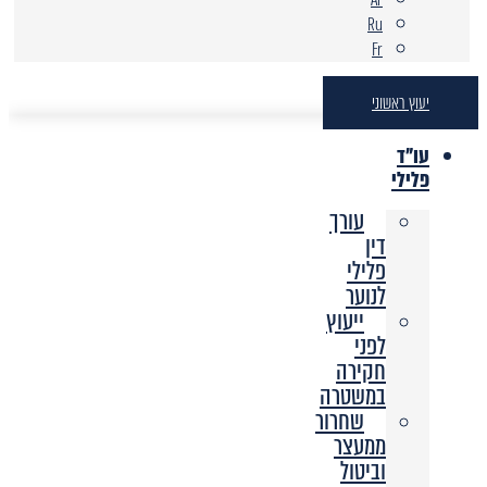
Ru
Fr
יעוץ ראשוני
עו"ד
פלילי
עורך
דין
פלילי
לנוער
ייעוץ
לפני
חקירה
במשטרה
שחרור
ממעצר
וביטול