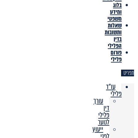
בלוג
ומידע
משפטי
שאלות
ותשובות
בדין
הפלילי
פורום
פלילי
תפריט
עו"ד
פלילי
עורך
דין
פלילי
לנוער
ייעוץ
לפני