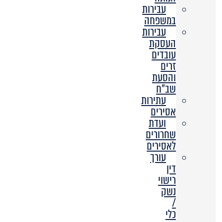
עבירות
במשפחה
עבירות
העסקת
עובדים
זרים
והסעת
שב”ח
עתירות
אסירים
ועדת
שחרורים
לאסירים
עורך
דין
רישוי
נשק
/
כלי