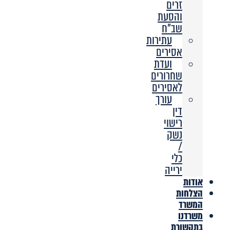
זרים
והסעת
שב”ח
עתירות
אסירים
ועדת
שחרורים
לאסירים
עורך
דין
רישוי
נשק
/
כלי
ירייה
אודות
הצלחות
המשרד
משרדנו
בתקשורת