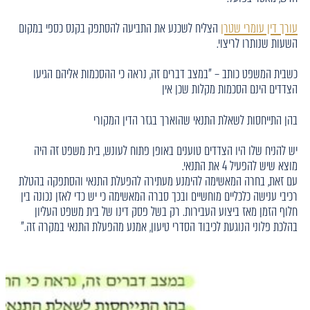
עורך דין עומרי שטרן
הצליח לשכנע את התביעה להסתפק בקנס כספי במקום
השעות שנותרו לריצוי.
כשבית המשפט כותב – "במצב דברים זה, נראה כי ההסכמות אליהם הגיעו
הצדדים הינם הסכמות מקלות שכן אין
בהן התייחסות לשאלת התנאי שהוארך בגזר הדין המקורי
יש להניח שלו היו הצדדים טוענים באופן פתוח לעונש, בית משפט זה היה
מוצא שיש להפעיל 4 את התנאי.
עם זאת, בחרה המאשימה להימנע מעתירה להפעלת התנאי והסתפקה בהטלת
רכיבי ענישה כלכליים מוחשיים ובכך סברה המאשימה כי יש כדי לאזן נכונה בין
חלוף הזמן מאז ביצוע העבירות. רק בשל פסק דינו של בית משפט העליון
בהלכת פלוני הנוגעת לכיבוד הסדרי טיעון, אמנע מהפעלת התנאי במקרה זה."