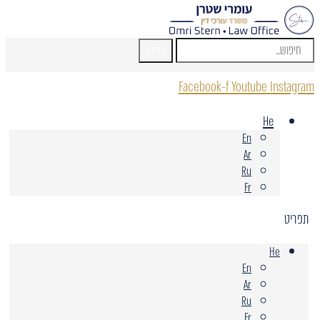
חיפוש
Facebook-f
Youtube
Instagram
He
En
Ar
Ru
Fr
תפריט
He
En
Ar
Ru
Fr