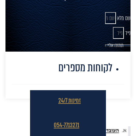
שם מלא
נייד
תחזרו אליי
לקוחות מספרים
זמינות 24/7
הצלחות המשרד
054-7713271