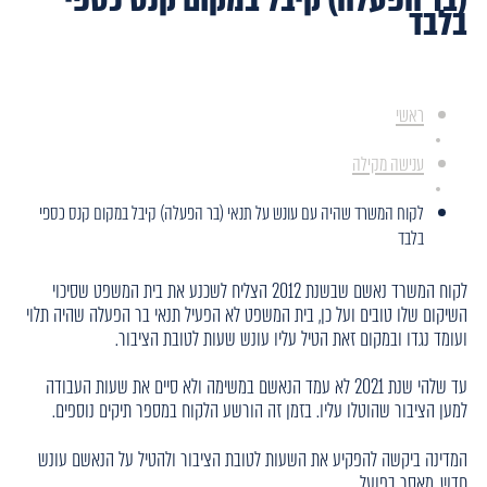
בלבד
ראשי
ענישה מקילה
לקוח המשרד שהיה עם עונש על תנאי (בר הפעלה) קיבל במקום קנס כספי
בלבד
לקוח המשרד נאשם שבשנת 2012 הצליח לשכנע את בית המשפט שסיכוי
השיקום שלו טובים ועל כן, בית המשפט לא הפעיל תנאי בר הפעלה שהיה תלוי
ועומד נגדו ובמקום זאת הטיל עליו עונש שעות לטובת הציבור.
עד שלהי שנת 2021 לא עמד הנאשם במשימה ולא סיים את שעות העבודה
למען הציבור שהוטלו עליו. בזמן זה הורשע הלקוח במספר תיקים נוספים.
המדינה ביקשה להפקיע את השעות לטובת הציבור ולהטיל על הנאשם עונש
חדש, מאסר בפועל.