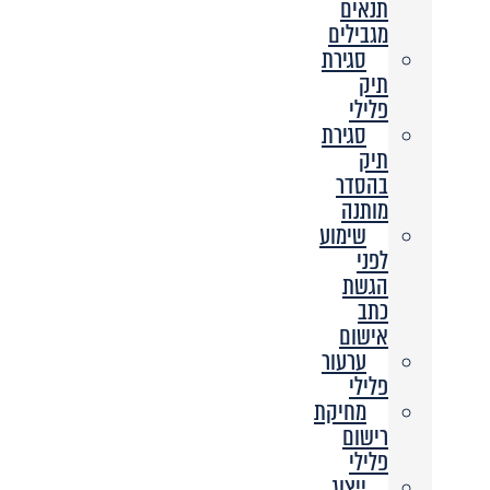
תנאים
מגבילים
סגירת
תיק
פלילי
סגירת
תיק
בהסדר
מותנה
שימוע
לפני
הגשת
כתב
אישום
ערעור
פלילי
מחיקת
רישום
פלילי
ייצוג