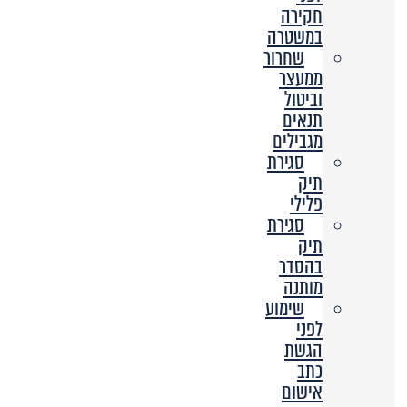
חקירה
במשטרה
שחרור
ממעצר
וביטול
תנאים
מגבילים
סגירת
תיק
פלילי
סגירת
תיק
בהסדר
מותנה
שימוע
לפני
הגשת
כתב
אישום