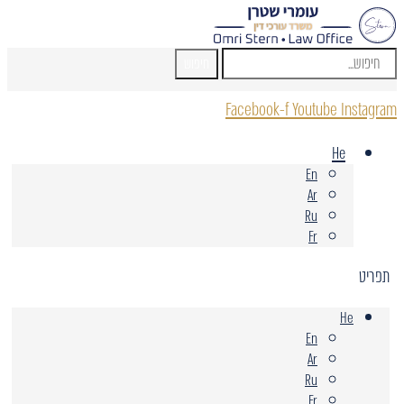
חיפוש
Facebook-f
Youtube
Instagram
He
En
Ar
Ru
Fr
תפריט
He
En
Ar
Ru
Fr