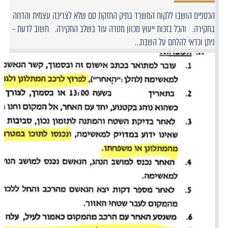
הכספים הושבו ללקוח המשרד בתיק החזקת סם שלא לצריכה עצמית והדחה
בחקירה. והכל בזכות ייעוץ מכוון מטרה עוד בשלב החקירה. חשוב לדעת –
ניתן וכדאי להלחם על השבת…