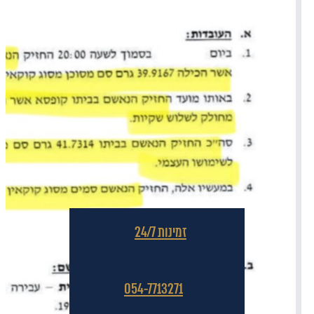
זמינות 24/7
054-7713271