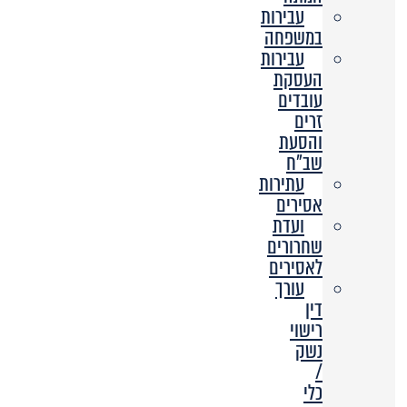
עבירות
במשפחה
עבירות
העסקת
עובדים
זרים
והסעת
שב”ח
עתירות
אסירים
ועדת
שחרורים
לאסירים
עורך
דין
רישוי
נשק
/
כלי