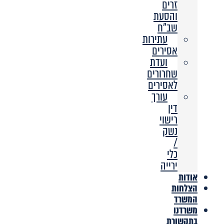
זרים
והסעת
שב”ח
עתירות
אסירים
ועדת
שחרורים
לאסירים
עורך
דין
רישוי
נשק
/
כלי
ירייה
אודות
הצלחות
המשרד
משרדנו
בתקשורת