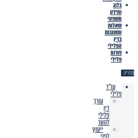
בלוג
ומידע
משפטי
שאלות
ותשובות
בדין
הפלילי
פורום
פלילי
תפריט
עו"ד
פלילי
עורך
דין
פלילי
לנוער
ייעוץ
לפני