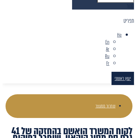
סגור
תפריט
He
En
Ar
Ru
Fr
יעוץ ראשוני
שחרור ממעצר
לקוח המשרד הואשם בהחזקה של 41
גרם סם מסוג קוקאין. שוחרר בפיקוח