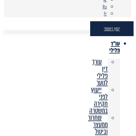
Ru
Fr
יעוץ ראשוני
עו"ד
פלילי
עורך
דין
פלילי
לנוער
ייעוץ
לפני
חקירה
במשטרה
שחרור
ממעצר
וביטול