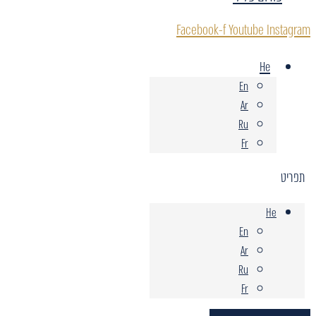
Facebook-f
Youtube
Instagram
He
En
Ar
Ru
Fr
תפריט
He
En
Ar
Ru
Fr