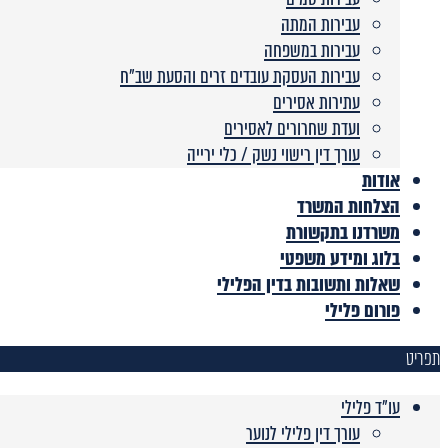
עבירות המתה
עבירות במשפחה
עבירות העסקת עובדים זרים והסעת שב”ח
עתירות אסירים
ועדת שחרורים לאסירים
עורך דין רישוי נשק / כלי ירייה
אודות
הצלחות המשרד
משרדנו בתקשורת
בלוג ומידע משפטי
שאלות ותשובות בדין הפלילי
פורום פלילי
תפריט
עו"ד פלילי
עורך דין פלילי לנוער