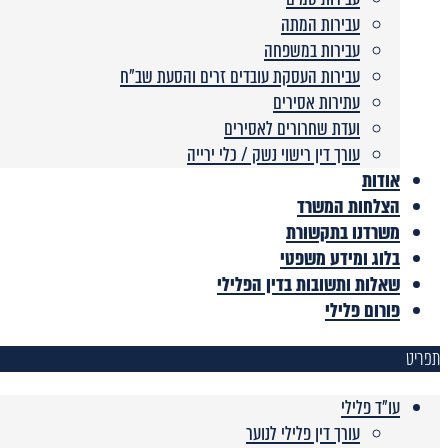
עבירות המתה
עבירות במשפחה
עבירות העסקת עובדים זרים והסעת שב”ח
עתירות אסירים
ועדת שחרורים לאסירים
עורך דין רישוי נשק / כלי ירייה
אודות
הצלחות המשרד
משרדנו בתקשורת
בלוג ומידע משפטי
שאלות ותשובות בדין הפלילי
פורום פלילי
תפריט
עו"ד פלילי
עורך דין פלילי לנוער