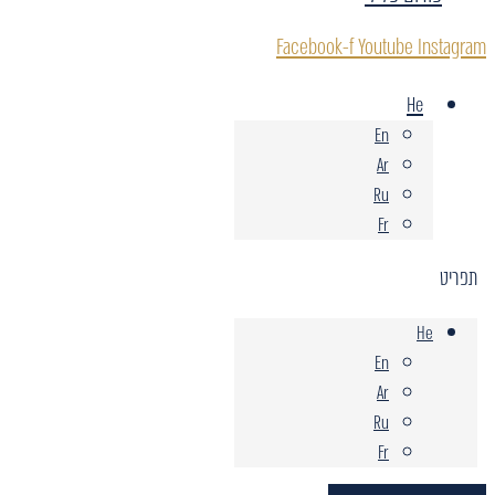
Facebook-f
Youtube
Instagram
He
En
Ar
Ru
Fr
תפריט
He
En
Ar
Ru
Fr