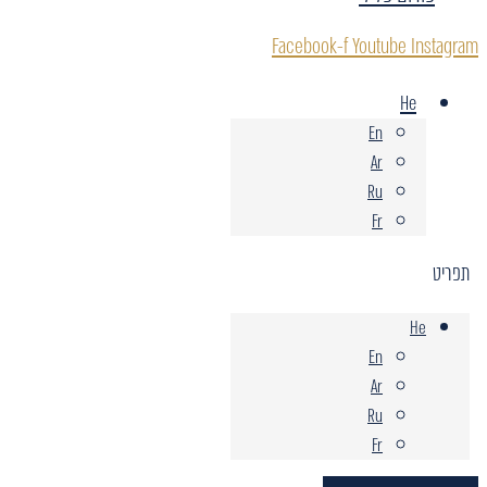
Facebook-f
Youtube
Instagram
He
En
Ar
Ru
Fr
תפריט
He
En
Ar
Ru
Fr