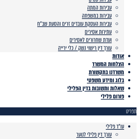
עבירות המתה
עבירות במשפחה
עבירות העסקת עובדים זרים והסעת שב”ח
עתירות אסירים
ועדת שחרורים לאסירים
עורך דין רישוי נשק / כלי ירייה
אודות
הצלחות המשרד
משרדנו בתקשורת
בלוג ומידע משפטי
שאלות ותשובות בדין הפלילי
פורום פלילי
תפריט
עו"ד פלילי
עורך דין פלילי לנוער