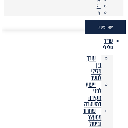
Ru
Fr
יעוץ ראשוני
עו"ד
פלילי
עורך
דין
פלילי
לנוער
ייעוץ
לפני
חקירה
במשטרה
שחרור
ממעצר
וביטול