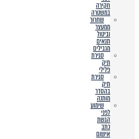
חקירה
במשטרה
שחרור
ממעצר
וביטול
תנאים
מגבילים
סגירת
תיק
פלילי
סגירת
תיק
בהסדר
מותנה
שימוע
לפני
הגשת
כתב
אישום