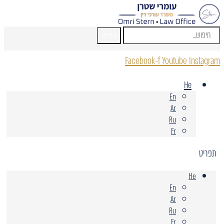
חיפוש
Facebook-f
Youtube
Instagram
He
En
Ar
Ru
Fr
תפריט
He
En
Ar
Ru
Fr