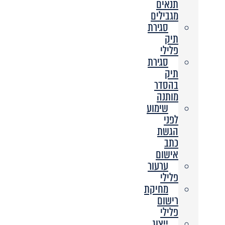
תנאים
מגבילים
סגירת
תיק
פלילי
סגירת
תיק
בהסדר
מותנה
שימוע
לפני
הגשת
כתב
אישום
ערעור
פלילי
מחיקת
רישום
פלילי
ייצוג