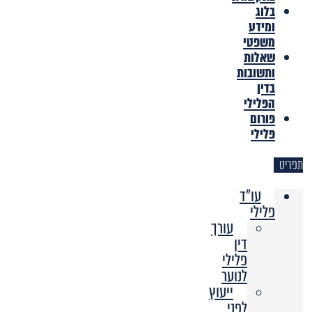
בלוג
ומידע
משפטי
שאלות
ותשובות
בדין
הפלילי
פורום
פלילי
תפריט
עו"ד
פלילי
עורך
דין
פלילי
לנוער
ייעוץ
לפני