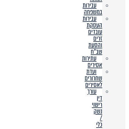
עבירות
במשפחה
עבירות
העסקת
עובדים
זרים
והסעת
שב”ח
עתירות
אסירים
ועדת
שחרורים
לאסירים
עורך
דין
רישוי
נשק
/
כלי