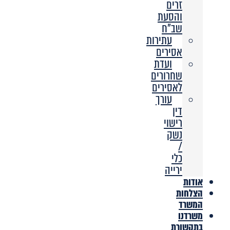
זרים
והסעת
שב”ח
עתירות
אסירים
ועדת
שחרורים
לאסירים
עורך
דין
רישוי
נשק
/
כלי
ירייה
אודות
הצלחות
המשרד
משרדנו
בתקשורת