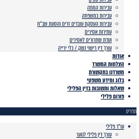
עבירות המתה
עבירות במשפחה
עבירות העסקת עובדים זרים והסעת שב”ח
עתירות אסירים
ועדת שחרורים לאסירים
עורך דין רישוי נשק / כלי ירייה
אודות
הצלחות המשרד
משרדנו בתקשורת
בלוג ומידע משפטי
שאלות ותשובות בדין הפלילי
פורום פלילי
תפריט
עו"ד פלילי
עורך דין פלילי לנוער