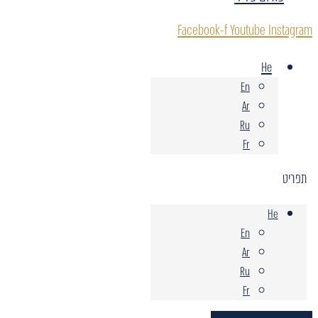
Facebook-f
Youtube
Instagram
He
En
Ar
Ru
Fr
תפריט
He
En
Ar
Ru
Fr