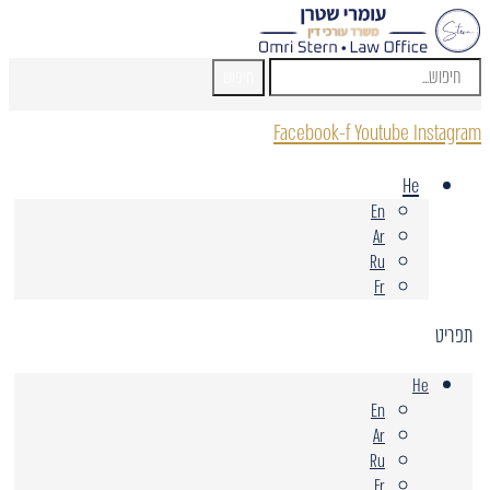
חיפוש
Facebook-f
Youtube
Instagram
He
En
Ar
Ru
Fr
תפריט
He
En
Ar
Ru
Fr