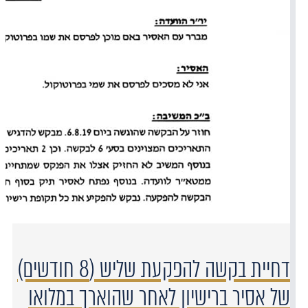
דחיית בקשה להפקעת שליש (8 חודשים)
של אסיר ברישיון לאחר שהוארך במלואו