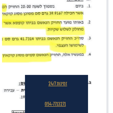
זמינות 24/7
054-7713271