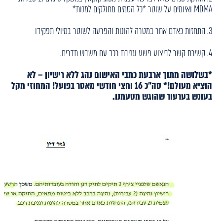
MDMA ואיומים על שוטר *כל הסמים מחולקים למנות*
3. התחזות כאדם אחר במטרה להונות והפרעה לשוטר במיולי תפקידו
4. קשירת קשר לביצוע פשע וגניבת רכב עם משבש תדרים.
*בשלושה מתוך ארבעת כתבי האישום נהג ללא רישיון – לא
הוציא מעולם!* סה"כ 16 וחצי חודשי מאסר בפועל! המחוזי מקל
בעונש בערעור שהוגש מטעמנו.