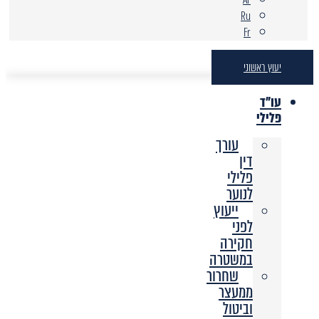
Ru
Fr
יעוץ ראשוני
עו"ד
פלילי
עורך
דין
פלילי
לנוער
ייעוץ
לפני
חקירה
במשטרה
שחרור
ממעצר
וביטול