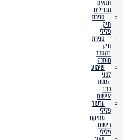
תנאים
מגבילים
סגירת
תיק
פלילי
סגירת
תיק
בהסדר
מותנה
שימוע
לפני
הגשת
כתב
אישום
ערעור
פלילי
מחיקת
רישום
פלילי
ייצוג