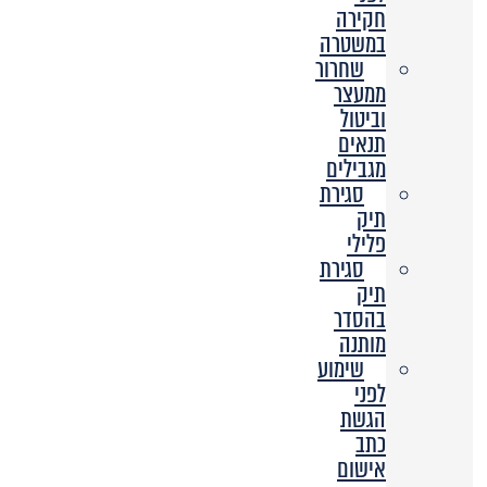
חקירה
במשטרה
שחרור
ממעצר
וביטול
תנאים
מגבילים
סגירת
תיק
פלילי
סגירת
תיק
בהסדר
מותנה
שימוע
לפני
הגשת
כתב
אישום