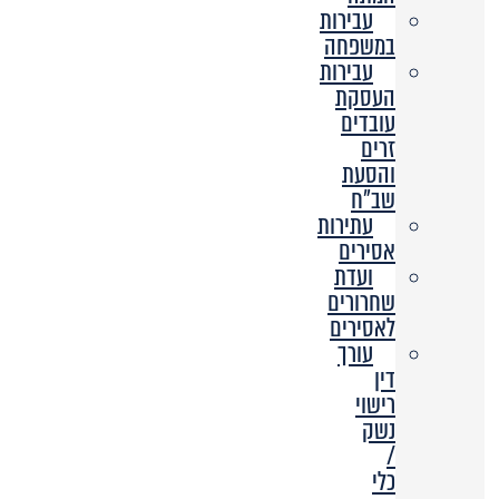
עבירות
במשפחה
עבירות
העסקת
עובדים
זרים
והסעת
שב”ח
עתירות
אסירים
ועדת
שחרורים
לאסירים
עורך
דין
רישוי
נשק
/
כלי