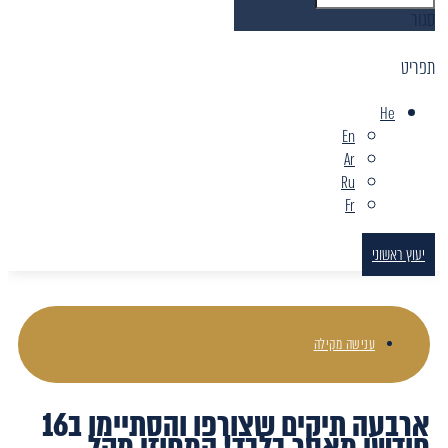
סגור
תפריט
He
En
Ar
Ru
Fr
יעוץ ראשוני
ענישה מקילה
ארבעה תיקים שצורפו והסתיימו ב16
חודשי מאסר בלבד! המחוזי מקל