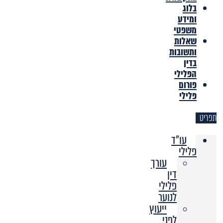
בלוג
ומידע
משפטי
שאלות
ותשובות
בדין
הפלילי
פורום
פלילי
תפריט
עו"ד
פלילי
עורך
דין
פלילי
לנוער
ייעוץ
לפני