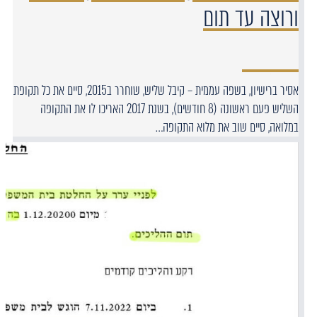
ורוצה עד תום
אסיר ברישיון, בשפה עממית – קיבל שליש, שוחרר ב2015, סיים את כל תקופת
השליש פעם ראשונה (8 חודשים), בשנת 2017 האריכו לו את התקופה
במלואה, סיים שוב את מלוא התקופה…