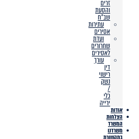
זרים
והסעת
שב”ח
עתירות
אסירים
ועדת
שחרורים
לאסירים
עורך
דין
רישוי
נשק
/
כלי
ירייה
אודות
הצלחות
המשרד
משרדנו
בתקשורת