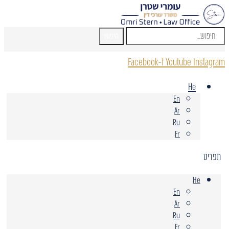
חיפוש
Facebook-f
Youtube
Instagram
He
En
Ar
Ru
Fr
תפריט
He
En
Ar
Ru
Fr