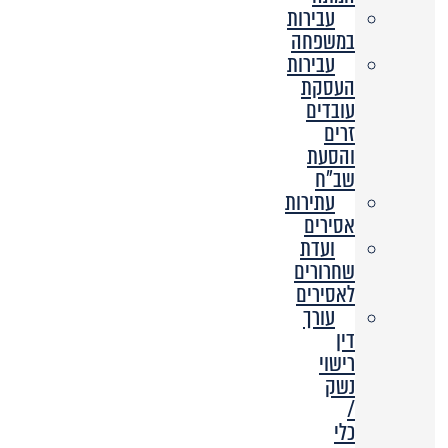
עבירות
במשפחה
עבירות
העסקת
עובדים
זרים
והסעת
שב”ח
עתירות
אסירים
ועדת
שחרורים
לאסירים
עורך
דין
רישוי
נשק
/
כלי