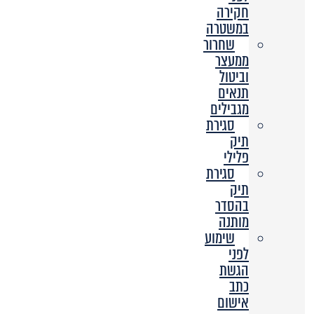
חקירה
במשטרה
שחרור
ממעצר
וביטול
תנאים
מגבילים
סגירת
תיק
פלילי
סגירת
תיק
בהסדר
מותנה
שימוע
לפני
הגשת
כתב
אישום