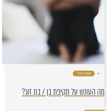
משפט פלילי
·
מה העונש על תקיפת בן / בת זוג?