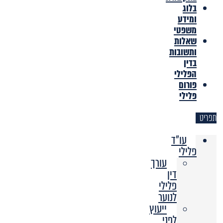
בלוג
ומידע
משפטי
שאלות
ותשובות
בדין
הפלילי
פורום
פלילי
תפריט
עו"ד
פלילי
עורך
דין
פלילי
לנוער
ייעוץ
לפני