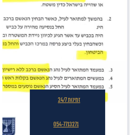
זמינות 24/7
054-7713271