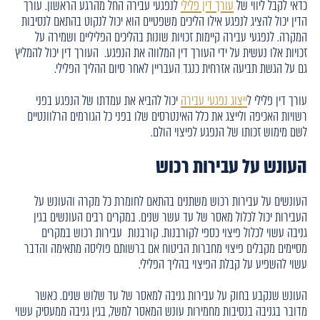
כדאי לקבל ליווי של
עורך דין פלילי
לנפגעי עבירה החל מהרגע הראשון. עורך
הדין יכול להציג לנפגע אילו הליכים משפטיים הוא יכול לנקוט בהתאם לנסיבות
המקרה. לנפגעי עבירה קיימות זכויות שונות בהליכים הפליליים ושמירה על
זכויות אלו נעשית על ידי העורך דין המלווה את הנפגע. העורך דין יכול להמליץ
גם על הגשת תביעה אזרחית כנגד העבריין לאחר סיום ההליך הפלילי.
עורך דין פלילי ל
ייצוג נפגעי עבירה
יכול להביא את עמדתו של הנפגע בפני
רשויות האכיפה ולייצג את כלל האינטרסים שלו בפני כל הגורמים הרלוונטיים
לשם מימוש זכותו של הנפגע לפיצוי הולם.
העונש על עבירות רכוש
העונשים על עבירות רכוש משתנים בהתאם לחומרת כל מקרה והעונש על
העבירות יכול לכלול מאסר של עד עשר שנים. במקרים רבים העונשים בגין
גניבה עשוי לכלול פיצוי כספי לקורבנות. קורבנות עבירות רכוש במקרים
מסיימים מקבלים פיצוי מחברות הביטוח אם ברשותם פוליסה מתאימה והדבר
עשוי להשפיע על קבלת הפיצוי בהליך הפלילי.
העונש שנקבע בחוק על עבירות גניבה למאסר של עד שלוש שנים. כאשר
מדובר בגניבה בנסיבות מחמירות עונש המאסר למשל, בגין גניבה ממעסיק עשוי