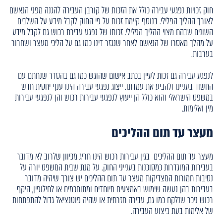
חוק זכויות נפגעי עבירה כולל את הזכות של קורבן העבירה להגנה מפני הנאשם
לאורך ההליך הפלילי. בנוסף קיימת זכות על פי החוק לקבל מידע על השלבים
השונים שבהם מצוי ההליך הפלילי. זכותו של נפגע עבירת רכוש גם לקבל מידע
על מהלך מאסרו של הנאשם לאחר שנגזר דינו כמו גם על הליכי מעצר ושחרור
בערבות.
לנפגע עבירה גם זכות לעיין בכתב אישום שהוגש כמו גם בהסדר שנחתם עם
החשוד בעניינו ולהביע את עמדתו. ייצוג נפגעי עבירה הינו ענף יחסית חדש
במשפט הישראלי והוא כולל הן ייעוץ לנפגעי עבירות רכוש והן לנפגעי עבירות
מין ואלימות.
מעצר עד תום ההליכים
מעצר עד תום ההליכים בגין עבירות רכוש הינו חריג מכיוון שלרוב לא מדובר
בעבירות המוגדרות כמסוכנות בענייני החוק. על מנת שבית המשפט יורה על
נסיבות חמורות המצדיקות מעצר עד תום ההליכים יש צורך שיהיה מדובר
בעבירות בהן נעשה שימוש באמצעים מיוחדים ומתוחכמים או לחילופין, היקף
רכוש ניכר שנלקח כמו גם, עבירה חזרתית או שהיה פוטנציאל גדול להתפתחות
של אלימות בעת ביצוע העבירה.