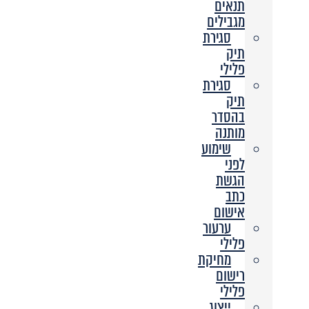
תנאים
מגבילים
סגירת
תיק
פלילי
סגירת
תיק
בהסדר
מותנה
שימוע
לפני
הגשת
כתב
אישום
ערעור
פלילי
מחיקת
רישום
פלילי
ייצוג