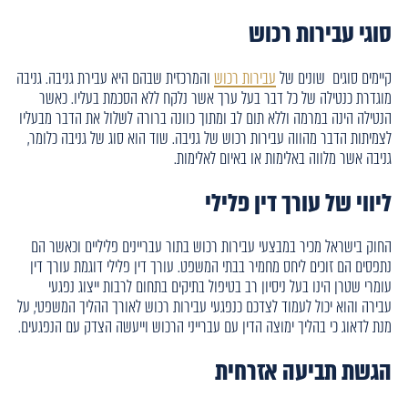
סוגי עבירות רכוש
קיימים סוגים שונים של
עבירות רכוש
והמרכזית שבהם היא עבירת גניבה. גניבה
מוגדרת כנטילה של כל דבר בעל ערך אשר נלקח ללא הסכמת בעליו. כאשר
הנטילה הינה במרמה וללא תום לב ומתוך כוונה ברורה לשלול את הדבר מבעליו
לצמיתות הדבר מהווה עבירות רכוש של גניבה. שוד הוא סוג של גניבה כלומר,
גניבה אשר מלווה באלימות או באיום לאלימות.
ליווי של עורך דין פלילי
החוק בישראל מכיר במבצעי עבירות רכוש בתור עבריינים פליליים וכאשר הם
נתפסים הם זוכים ליחס מחמיר בבתי המשפט. עורך דין פלילי דוגמת עורך דין
עומרי שטרן הינו בעל ניסיון רב בטיפול בתיקים בתחום לרבות ייצוג נפגעי
עבירה והוא יכול לעמוד לצדכם כנפגעי עבירות רכוש לאורך ההליך המשפטי, על
מנת לדאוג כי בהליך ימוצה הדין עם עברייני הרכוש וייעשה הצדק עם הנפגעים.
הגשת תביעה אזרחית