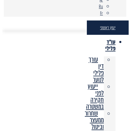
Ru
Fr
יעוץ ראשוני
עו"ד
פלילי
עורך
דין
פלילי
לנוער
ייעוץ
לפני
חקירה
במשטרה
שחרור
ממעצר
וביטול