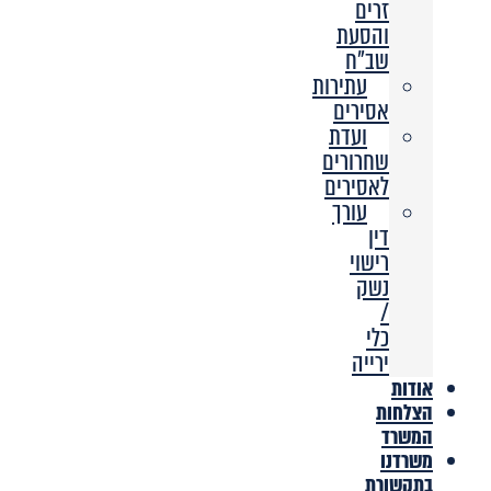
זרים
והסעת
שב”ח
עתירות
אסירים
ועדת
שחרורים
לאסירים
עורך
דין
רישוי
נשק
/
כלי
ירייה
אודות
הצלחות
המשרד
משרדנו
בתקשורת