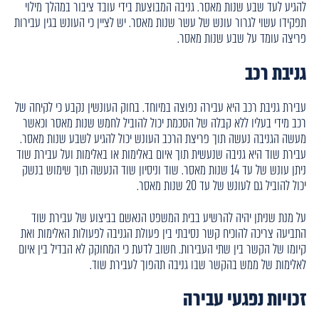
להגיע לעד שבע שנות מאסר. גניבה המבוצעת בידי עובד ציבור במהלך מילוי
תפקידו עשוי לגרור עונש של עשר שנות מאסר. יש לציין כי העונש בגין עבירות
פריצה עומד על שבע שנות מאסר.
גניבת רכב
עבירת גניבת רכב היא עבירה נפוצה במיוחד. בחוק העונשין נקבע כי לקיחה של
רכב מידי בעליו ללא קבלה של הסכמת יכול להוביל לחמש שנות מאסר וכאשר
מעשה הגניבה נעשה תוך פריצת הרכב העונש יכול להגיע לשבע שנות מאסר.
עבירת שוד היא גניבה שנעשית תוך איום באלימות או באלימות ועל עבירת שוד
ניתן עונש של עד 14 שנות מאסר. שוד וניסיון שוד הנעשה תוך שימוש בנשק
יכול להוביל גם לעונש של עד 20 שנות מאסר.
על מנת שניתן יהיה להרשיע בבית המשפט הנאשם בביצוע של עבירת שוד
התביעה צריכה להוכיח קשר נסיבתי בין פעולת הגניבה לפעולות האלימות ואת
קיומו של הקשר בין שתי העבירות. חשוב לדעת כי המחוקק לא הבדיל בין איום
לאלימות של ממש בהקשר שבו גניבה תהפוך לעבירת שוד.
זכויות נפגעי עבירה