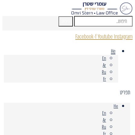
חיפוש
Facebook-f
Youtube
Instagram
He
En
Ar
Ru
Fr
תפריט
He
En
Ar
Ru
Fr