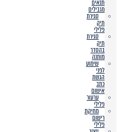
תנאים
מגבילים
סגירת
תיק
פלילי
סגירת
תיק
בהסדר
מותנה
שימוע
לפני
הגשת
כתב
אישום
ערעור
פלילי
מחיקת
רישום
פלילי
ייצוג