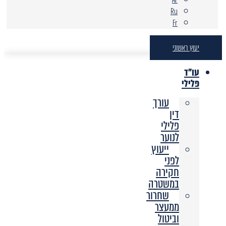
Ru
Fr
יעוץ ראשוני
עו"ד
פלילי
עורך
דין
פלילי
לנוער
ייעוץ
לפני
חקירה
במשטרה
שחרור
ממעצר
וביטול