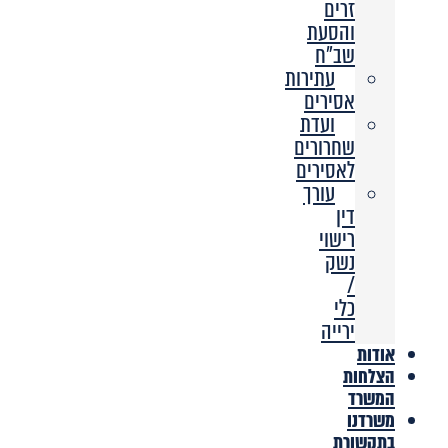
זרים
והסעת
שב”ח
עתירות
אסירים
ועדת
שחרורים
לאסירים
עורך
דין
רישוי
נשק
/
כלי
ירייה
אודות
הצלחות
המשרד
משרדנו
בתקשורת