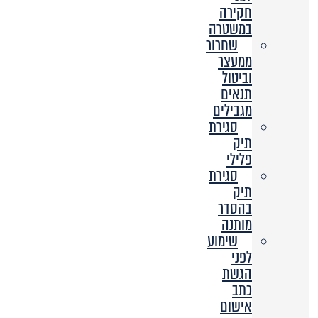
חקירה
במשטרה
שחרור
ממעצר
וביטול
תנאים
מגבילים
סגירת
תיק
פלילי
סגירת
תיק
בהסדר
מותנה
שימוע
לפני
הגשת
כתב
אישום