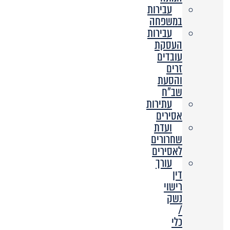
עבירות
במשפחה
עבירות
העסקת
עובדים
זרים
והסעת
שב”ח
עתירות
אסירים
ועדת
שחרורים
לאסירים
עורך
דין
רישוי
נשק
/
כלי