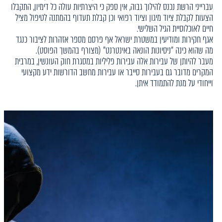
עברייני הרשת נכנס להילוך גבוה, אין ספק כי היצרתיות עולה כל דימיון, התקבלו
הצעות לקבלת ציוד מיגון וציוד רפואי וכן קבלת תעדוף בהמתנה לטיפול מציל
חיים לאוכלוסיית הגיל השלישי.
אגף חקירות ומודיעין במשטרת ישראל אף פרסם מספר אזהרות לציבור כנגד
מה שהוא כינה "ניסיונות הונאה באינטרנט" (מצורף בהמשך הפוסט).
מעבר להיותן של עבירות אלה עבירות פליליות במסגרת חוק העונשין, במרבית
המקרים מדובר גם בעבירות סייבר או עבירות מחשב הדורשות ידע מקצועי
וייחודי על מנת להתמודד איתן.