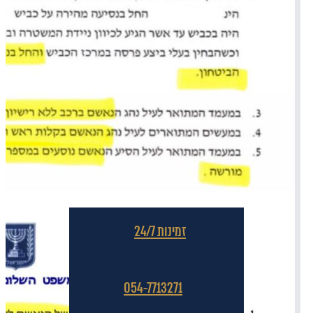
זמינות 24/7
054-7713271