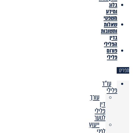
בלוג
ומידע
משפטי
שאלות
ותשובות
בדין
הפלילי
פורום
פלילי
תפריט
עו"ד
פלילי
עורך
דין
פלילי
לנוער
ייעוץ
לפני