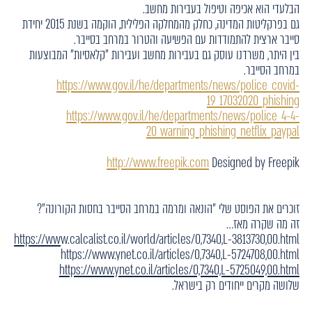
הבלעדי הוא אכיפה וטיפול בעבירות מחשב.
גם בפרקליטות המדינה, כחלק מהמחלקה הפלילית, הוקמה בשנת 2015 יחידת
סייבר ארצית להתמודדות עם הפשיעה והטרור במרחב בסייבר.
בין היתר, משרדנו עוסק גם בעבירות מחשב ועבירות "קלאסיות" המבוצעות
במרחב הסייבר.
https://www.gov.il/he/departments/news/police_covid-
19_17032020_phishing
https://www.gov.il/he/departments/news/police_4-4-
20_warning_phishing_netflix_paypal
http://www.freepik.com
Designed by Freepik
זוכרים את הפוסט שלי
"הונאה ומרמה במרחב הסייבר בחסות הקורונה"?
זה מה שקרה מאז…
https://www.calcalist.co.il/world/articles/0,7340,L-3813730,00.html
https://www.ynet.co.il/articles/0,7340,L-5724708,00.html
https://www.ynet.co.il/articles/0,7340,L-5725049,00.html
שלושה מקרים ייחודים רק בישראל.