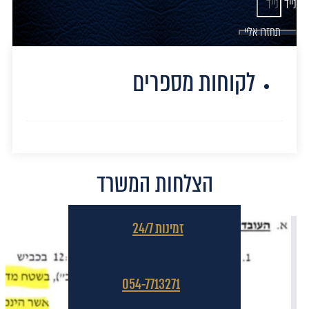
נייד
תחזרו אליי
לקוחות מספרים
הצלחות המשרד
זמינות 24/7
054-7713271