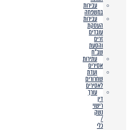
עבירות
במשפחה
עבירות
העסקת
עובדים
זרים
והסעת
שב”ח
עתירות
אסירים
ועדת
שחרורים
לאסירים
עורך
דין
רישוי
נשק
/
כלי