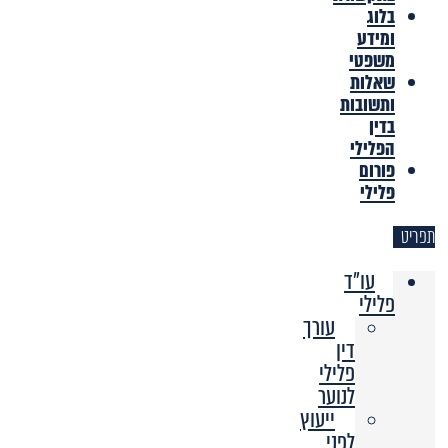
בלוג
ומידע
משפטי
שאלות
ותשובות
בדין
הפלילי
פורום
פלילי
תפריט
עו"ד
פלילי
עורך
דין
פלילי
לנוער
ייעוץ
לפני