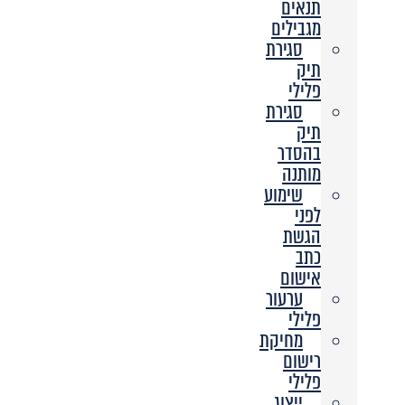
תנאים
מגבילים
סגירת
תיק
פלילי
סגירת
תיק
בהסדר
מותנה
שימוע
לפני
הגשת
כתב
אישום
ערעור
פלילי
מחיקת
רישום
פלילי
ייצוג