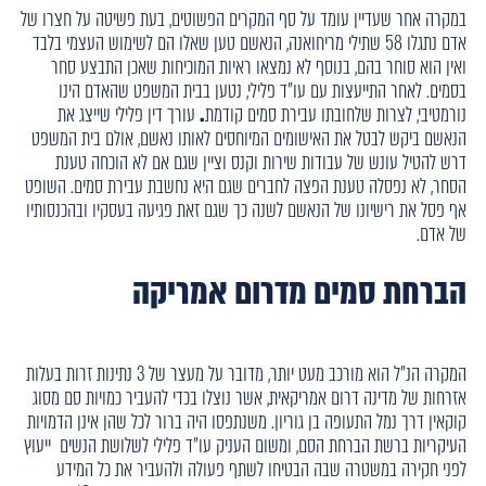
במקרה אחר שעדיין עומד על סף המקרים הפשוטים, בעת פשיטה על חצרו של
אדם נתגלו 58 שתילי מריחואנה, הנאשם טען שאלו הם לשימוש העצמי בלבד
ואין הוא סוחר בהם, בנוסף לא נמצאו ראיות המוכיחות שאכן התבצע סחר
בסמים. לאחר התייעצות עם עו"ד פלילי, נטען בבית המשפט שהאדם הינו
נורמטיבי, לצרות שלחובתו עבירת סמים קודמת
.
עורך דין פלילי שייצג את
הנאשם ביקש לבטל את האישומים המיוחסים לאותו נאשם, אולם בית המשפט
דרש להטיל עונש של עבודות שירות וקנס וציין שגם אם לא הוכחה טענת
הסחר, לא נפסלה טענת הפצה לחברים שגם היא נחשבת עבירת סמים. השופט
אף פסל את רישיונו של הנאשם לשנה כך שגם זאת פגיעה בעסקיו ובהכנסותיו
של אדם.
הברחת סמים מדרום אמריקה
המקרה הנ"ל הוא מורכב מעט יותר, מדובר על מעצר של 3 נתינות זרות בעלות
אזרחות של מדינה דרום אמריקאית, אשר נוצלו בכדי להעביר כמויות סם מסוג
קוקאין דרך נמל התעופה בן גוריון. משנתפסו היה ברור לכל שהן אינן הדמויות
העיקריות ברשת הברחת הסם, ומשום העניק עו"ד פלילי לשלושת הנשים ייעוץ
לפני חקירה במשטרה שבה הבטיחו לשתף פעולה ולהעביר את כל המידע