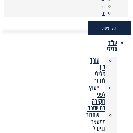
Ru
Fr
יעוץ ראשוני
עו"ד
פלילי
עורך
דין
פלילי
לנוער
ייעוץ
לפני
חקירה
במשטרה
שחרור
ממעצר
וביטול