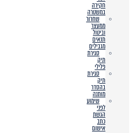
חקירה
במשטרה
שחרור
ממעצר
וביטול
תנאים
מגבילים
סגירת
תיק
פלילי
סגירת
תיק
בהסדר
מותנה
שימוע
לפני
הגשת
כתב
אישום