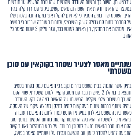
שבראשותן. משום כך ומשום העובדה שהנשים שהו טרם המשפט 10 חודשים
במעצר שהן אינן יודעות את השפה ובתנאים קשים, ביקש סנגורן הקלה בגזר
הדין. השופט שדן בתיק הסביר כי לא ניתן להקל ראש במקרה ובהשלכות שלו
על החדרת כמות סם גדולה לשוק הישראלי, ולמרות העובדה שברור כי הנשים
אינן מנהלות את התהליך, הן ראויות לעונש כבד, וגזר עליהן 3 שנות מאסר כל
אחת.
שנתיים מאסר לצעיר שסחר בקוקאין עם סוכן
משטרתי
בתיק אשר התנהל בבית משפט בדרום נקבע כי הנאשם עסק בסחר בסמים
ונמצא כי במהלך 2 פגישות מכר סם מסוג קוקאין לסוכן משטרתי. שווי הסם
מוערך בעשרות אלפי שקלים. הרשעתו של הנאשם באה על רקע העובדה
שהיה שותף ברמות שונות בעסקאות סמים בחלקן כמבצע עיקרי של העסקה.
כאשר בית המשפט בא לדון בטיעוני העונש עמדו לחובת הנאשם העובדה
שהוא מוכר למשטרה והוא בעל הרשעות קודמות בתחום הסמים. בנוסף סוג
הסם אותו מכר הנאשם נחשב למסוכן במיוחד. על רקע התנהלות זאת ביקשה
התביעה להגיע להסדר טיעון עם הנאשם ונגזרו עליו שנתיים מאסר בפועל,