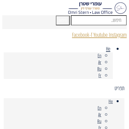
חיפוש
Facebook-f
Youtube
Instagram
He
En
Ar
Ru
Fr
תפריט
He
En
Ar
Ru
Fr