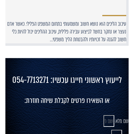
עיכוב הליכים הוא נושא חשוב ומשמעותי בתחום המשפט הפלילי. כאשר אדם
נעצר או נחקר בחשד לביצוע עבירה פלילית, עיכוב ההליכים יכול להיות כלי
חשוב להגנה על זכויותיו ולהבטחת הליך משפטי…
לייעוץ ראשוני חייגו עכשיו: 054-7713271
או השאירו פרטים לקבלת שיחה חוזרת:
שם מלא