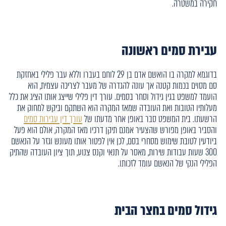
חקירה במשטרה.
עבירת סמים ראשונה
בדוגמא למקרה בו הואשם אדם בן 29 לוחם בעברו וללא עבר פלילי באחזקת
סם מסוים בכמות קטנה אך עונה להגדרה של מעבר לצריכה עצמית, הוא
הועמד למשפט בגין גידול וסחר בסמים. עורך דין פלילי שייצג אותו הציג את כלל
מעלותיו הטובות ואת העובדה שמאז המקרה הוא השתקם וביקש למחוק את
הרשעתו. בית המשפט סבר באופן אחר מדעתו של
עורך דין עבירות סמים
והסביר באופן מפורש שהצעיר אמנם תיקן דרכיו מאז המקרה, אולם הוא פעל
ביודעין לטובת שימוש מסחרי בסם, לכן אין לפטור אותו מעונש וגזר על הנאשם
300 שעות עבודות שירות, מאסר על תנאי וקנס צנוע, תוך ציון העובדה שהתיק
הפלילי הנקי של הנאשם עומד לזכותו.
גידול סמים בחצר הבית