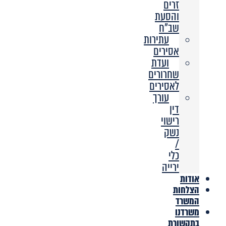
זרים
והסעת
שב”ח
עתירות
אסירים
ועדת
שחרורים
לאסירים
עורך
דין
רישוי
נשק
/
כלי
ירייה
אודות
הצלחות
המשרד
משרדנו
בתקשורת