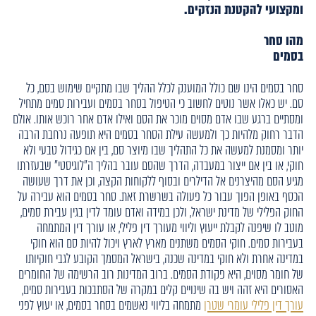
ומקצועי להקטנת הנזקים.
מהו סחר
בסמים
סחר בסמים הינו שם כולל המוענק לכלל ההליך שבו מתקיים שימוש בסם, כל
סם. יש כאלו אשר נוטים לחשוב כי הטיפול בסחר בסמים ועבירות סמים מתחיל
ומסתיים ברגע שבו אדם מסוים מוכר את הסם ואילו אדם אחר רוכש אותו. אולם
הדבר רחוק מלהיות כך ולמעשה עילת הסחר בסמים היא תופעה נרחבת הרבה
יותר ומסמנת למעשה את כל התהליך שבו מיוצר סם, בין אם כגידול טבעי ולא
חוקי, או בין אם ייצור במעבדה, הדרך שהסם עובר בהליך ה"לוגיסטי" שבעזרתו
מגיע הסם מהיצרנים אל הדילרים ובסוף ללקוחות הקצה, וכן את דרך שעושה
הכסף באופן הפוך עבור כל פעולה בשרשרת זאת. סחר בסמים הוא עבירה על
החוק הפלילי של מדינת ישראל, ולכן במידה ואדם עומד לדין בגין עבירת סמים,
מוטב לו שיפנה לקבלת ייעוץ וליווי מעורך דין פלילי, או עורך דין המתמחה
בעבירות סמים. חוקי הסמים משתנים מארץ לארץ ויכול להיות סם הוא חוקי
במדינה אחרת ולא חוקי במדינה שכנה, בישראל המסמך הקובע לגבי חוקיותו
של חומר מסוים, היא פקודת הסמים. ברוב המדינות רוב הרשימה של החומרים
האסורים היא זהה ויש בה שינויים קלים במקרה של הסתבכות בעבירות סמים,
עורך דין פלילי עומרי שטרן
מתמחה בליווי נאשמים בסחר בסמים, או יעוץ לפני