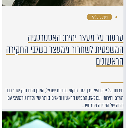
משפט פלילי
·
ערעור על מעצר ימים: האסטרטגיה
המשפטית לשחרור ממעצר בשלבי החקירה
הראשונים
חירותו של אדם היא ערך יסוד חוקתי במדינת ישראל, המוגן תחת חוק יסוד: כבוד
האדם וחירותו. עם זאת, המפגש הראשון והאלים ביותר של אזרח נורמטיבי עם
כוחה של המדינה מתרחש…