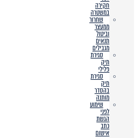
חקירה
במשטרה
שחרור
ממעצר
וביטול
תנאים
מגבילים
סגירת
תיק
פלילי
סגירת
תיק
בהסדר
מותנה
שימוע
לפני
הגשת
כתב
אישום