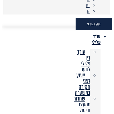
Ru
Fr
יעוץ ראשוני
עו"ד
פלילי
עורך
דין
פלילי
לנוער
ייעוץ
לפני
חקירה
במשטרה
שחרור
ממעצר
וביטול