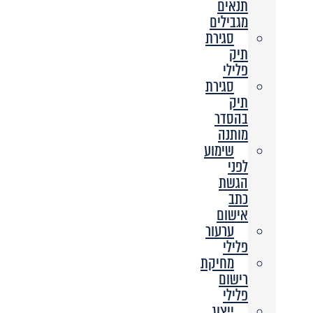
תנאים
מגבילים
סגירת
תיק
פלילי
סגירת
תיק
בהסדר
מותנה
שימוע
לפני
הגשת
כתב
אישום
ערעור
פלילי
מחיקת
רישום
פלילי
ייצוג