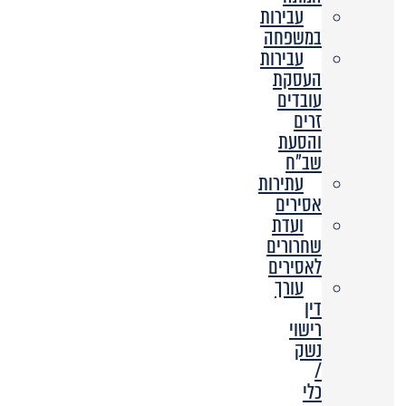
עבירות
במשפחה
עבירות
העסקת
עובדים
זרים
והסעת
שב”ח
עתירות
אסירים
ועדת
שחרורים
לאסירים
עורך
דין
רישוי
נשק
/
כלי