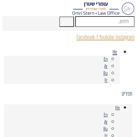
חיפוש
Facebook-f
Youtube
Instagram
He
En
Ar
Ru
Fr
תפריט
He
En
Ar
Ru
Fr