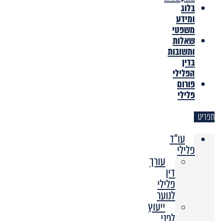
בלוג
ומידע
משפטי
שאלות
ותשובות
בדין
הפלילי
פורום
פלילי
תפריט
עו"ד
פלילי
עורך
דין
פלילי
לנוער
ייעוץ
לפני