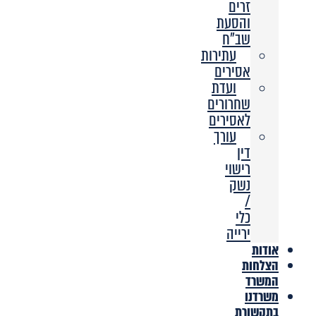
זרים
והסעת
שב”ח
עתירות
אסירים
ועדת
שחרורים
לאסירים
עורך
דין
רישוי
נשק
/
כלי
ירייה
אודות
הצלחות
המשרד
משרדנו
בתקשורת