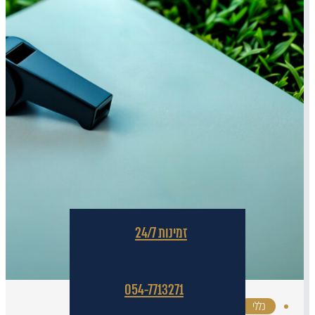
זמינות 24/7
054-7713271
כללי
·