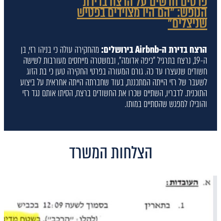
פרטים חדשים על הרצח בדירת
הנופש: "הם היו מצוידים בפטיש
שניצלים"
הרצח בדירת ה-Airbnb בירושלים:
מהחקירה עולה כי בניהו רזי, בן
ה-19, נרצח בתרגיל "כיפה אדומה", ובמשטרה מייחסים מעורבות לשישה
חשודים שנעצרו עד כה. גורם המעורה בפרטי החקירה טען כי בת הזוג
לשעבר של רזי הייתה המתכננת, בעוד שחברתה הייתה אחראית על ביצוע
התוכנית. לדבריו, השתיים שכרו את החשודים ברצח, הסיתו אותם נגד רזי
והובילו למפגש שהסתיים במותו.
הצלחות המשרד