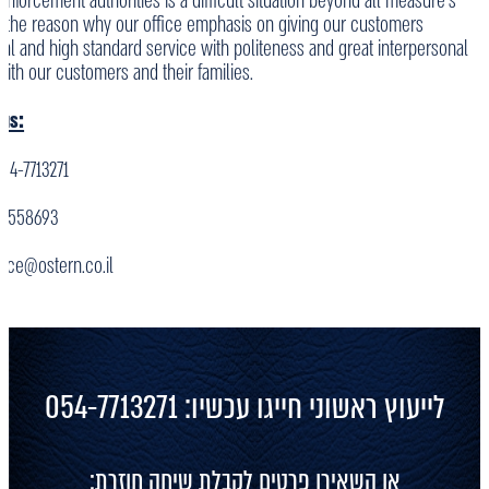
nforcement authorities is a difficult situation beyond all measure's
is the reason why our office emphasis on giving our customers
nal and high standard service with politeness and great interpersonal
with our customers and their families.
us:
54-7713271
-5558693
fice@ostern.co.il
לייעוץ ראשוני חייגו עכשיו: 054-7713271
או השאירו פרטים לקבלת שיחה חוזרת: