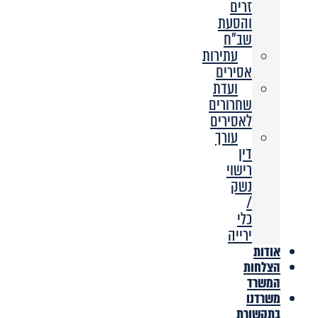
זרים
והסעת
שב”ח
עתירות
אסירים
ועדת
שחרורים
לאסירים
עורך
דין
רישוי
נשק
/
כלי
ירייה
אודות
הצלחות
המשרד
משרדנו
בתקשורת