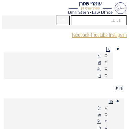
חיפוש
Facebook-f
Youtube
Instagram
He
En
Ar
Ru
Fr
תפריט
He
En
Ar
Ru
Fr