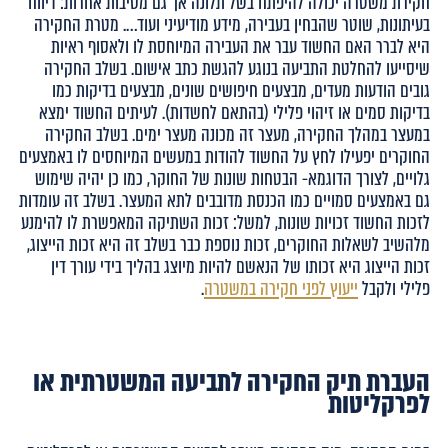
חקירת משטרה יכולה להיפתח בשל תלונה אך גם מסיבות אחרות: דיווח
בעיתונות, שוטר שהבחין בעבירה, מידע מודיעיני ועוד…. מטרת החקירה
היא לברר האם החשוד עבר את העבירה המיוחסת לו ולאסוף ראיות
שיסייעו להחלטת התביעה בנוגע להגשת כתב אישום. בשלב החקירה
גובים הודעות מעדים, מבצעים חיפושים שונים, מבצעים בדיקות כמו
בדיקות סמים או זיהוי פלילי (בהתאם לחשדות). לעיתים החשוד ימצא
במעצר במהלך החקירה, מעצר זה מכונה מעצר ימים. בשלב החקירה
החוקרים יפעילו לחץ על החשוד להודות במעשים המיוחסים לו באמצעים
גלויים, לצורך הדוגמא- הבטחות שונות של החוקר, כמו כן יהיה שימוש
גם באמצעים סמויים כמו הכנסת מדובבים לתא המעצר. בשלב זה עומדות
לזכות החשוד זכויות שונות, למשל: זכות השתיקה המאפשרת לו להימנע
מלהשיב לשאלות החוקרים, זכות נוספת כבר בשלב זה היא זכות הייצוג,
זכות הייצוג היא זכותו של הנאשם להיות מיוצג בהליך בידי עורך דין
פלילי ולקבל
ייעוץ לפני חקירה במשטרה
.
העברת תיק החקירה לתביעה המשטרתית או
לפרקליטות