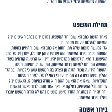
והאמונה שהנאשם עלול לשבש את ההליך.
תחילת המשפט
לאחר הגשת כתב האישום יחל המשפט. בטרם ידונו בכתב האישום יכול
הנאשם להעלות טענות מקדמיות.
אלו למעשה טענות שלא מתייחסות אל כתב האישום. ההיגיון בטענת
הטענות בטרם בירור האשמה הוא שבמידה והן יתקבלו, ייתכן ויבוטל כתב
האישום. דוגמאות לטענות מקדמיות יהיו: זיכוי או הרשעה קודמים בשל
המעשה המיוחס לנאשם בכתב האישום, התיישנות, חסינות, חנינה
והטענה הידועה מכולן הגנה מן הצדק בה הנאשם טוען כי זכויותיו במהלך
ההליך נפגעו בצורה כה חמורה עד כי ראוי לבטלו. לאחר הטענות
המקדמיות ישאלו את הנאשם האם הוא מודה במיוחס לו. הנאשם יכול
להודות בכל המעשים, בחלקם או באף אחד מהם. לרוב כאשר הנאשם
יודה זה יהיה במסגרת הסדר טיעון. מעשים בהם לא הודה הנאשם יתבררו
בשלב בירור האשמה.
בירור אשמה