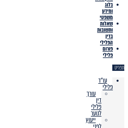
בלוג
ומידע
משפטי
שאלות
ותשובות
בדין
הפלילי
פורום
פלילי
תפריט
עו"ד
פלילי
עורך
דין
פלילי
לנוער
ייעוץ
לפני