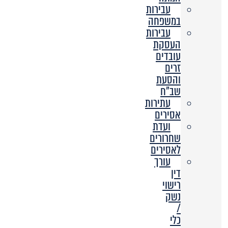
עבירות
במשפחה
עבירות
העסקת
עובדים
זרים
והסעת
שב”ח
עתירות
אסירים
ועדת
שחרורים
לאסירים
עורך
דין
רישוי
נשק
/
כלי