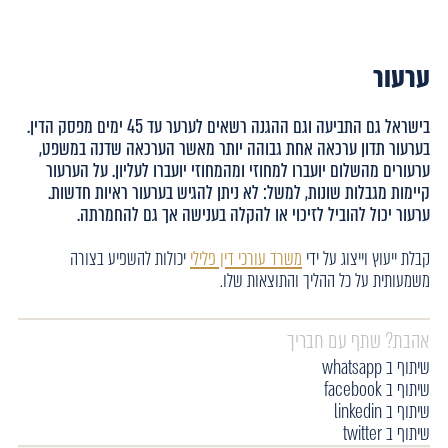
ערעור
בישראל גם התביעה וגם ההגנה רשאים לערער עד 45 ימים מפסק הדין.
בערעור תדון ערכאה אחת גבוהה יותר מאשר הערכאה שדנה במשפט,
ערעורים מהשלום יועברו למחוזי ומהמחוזי יועברו לעליון. על הערעור
קיימות מגבלות שונות, למשל: לא ניתן להגיש בערעור ראיות חדשות.
ערעור יכול להוביל לזיכוי או להקלה בענישה אך גם להחמרתה.
קבלת ייעוץ וייצוג על ידי
משרד עורכי דין פלילי
יכולות להשפיע בצורה
משמעותית על כל ההליך והתוצאות שלו.
אהבת? שתף עם חבריך
שיתוף ב whatsapp
שיתוף ב facebook
שיתוף ב linkedin
שיתוף ב twitter