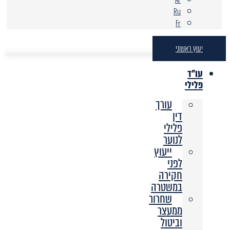
Ru
Fr
יעוץ ראשוני
עו"ד
פלילי
עורך
דין
פלילי
לנוער
ייעוץ
לפני
חקירה
במשטרה
שחרור
ממעצר
וביטול