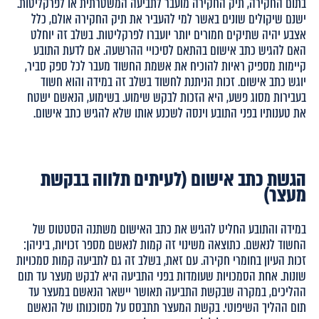
בתום החקירה, תיק החקירה מועבר לתביעה המשטרתית או לפרקליטות.
ישנם שיקולים שונים באשר למי להעביר את תיק החקירה אולם, כלל
אצבע יהיה שתיקים חמורים יותר יועברו לפרקליטות. בשלב זה יוחלט
האם להגיש כתב אישום בהתאם לסיכויי ההרשעה. אם לדעת התובע
קיימות מספיק ראיות להוכיח את אשמת החשוד מעבר לכל ספק סביר,
יוגש כתב אישום. זכות הניתנת לחשוד בשלב זה במידה והוא חשוד
בעבירות מסוג פשע, היא הזכות לבקש שימוע. בשימוע, הנאשם ישטח
את טענותיו בפני התובע וינסה לשכנע אותו שלא להגיש כתב אישום.
הגשת כתב אישום (לעיתים תלווה בבקשת
מעצר)
במידה והתובע החליט להגיש את כתב האישום משתנה הסטטוס של
החשוד לנאשם. כתוצאה משינוי זה קמות לנאשם מספר זכויות, ביניהן:
זכות העיון בחומרי חקירה. עם זאת, בשלב זה גם לתביעה קמות סמכויות
שונות. אחת הסמכויות שעומדות בפני התביעה היא לבקש מעצר עד תום
ההליכים, במקרה שבקשת התביעה תאושר יישאר הנאשם במעצר עד
תום ההליך השיפוטי. בקשת המעצר תתבסס על מסוכנותו של הנאשם