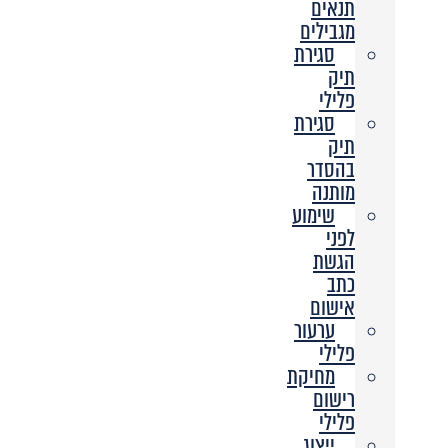
תנאים
מגבילים
סגירת
תיק
פלילי
סגירת
תיק
בהסדר
מותנה
שימוע
לפני
הגשת
כתב
אישום
ערעור
פלילי
מחיקת
רישום
פלילי
ייצוג