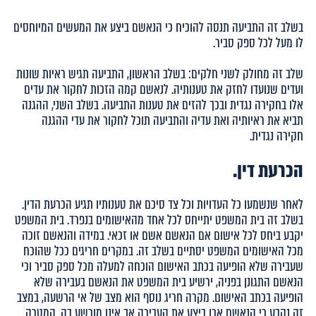
בשלב זה התביעה תנסה להוכיח כי הנאשם ביצע את המעשים המיוחסים
לו מעל לכל ספק סביר.
שלב זה מחולק לשני חלקים: בשלב הראשון, התביעה תגיש ראיות שונות
ועדים שנועדו לחזק את טענותיה. לנאשם קמה הזכות לחקור את עדים
אלו בחקירה נגדית ובכך להזים את טענות התביעה. בשלב השני, ההגנה
תביא את ראיותיה ואת עדיה והתביעה תוכל לחקור את עדי ההגנה
חקירה נגדית.
הכרעת דין.
לאחר שנשמעו כל העדויות וכל צד סיכם את טענותיו תגיע הכרעת הדין.
בשלב זה בית המשפט יתייחס לכל אחד מהאישומים בנפרד. בית המשפט
יקבע ביחס לכל אישום אם הנאשם אשם או זכאי. במידה והנאשם זוכה
מכל האישומים המשפט יסתיים בשלב זה. במקרים חריגים ככל שהוכח
שעבירה שלא הופיעה בכתב האישום הוכחה למעלה מכל ספק סביר וכי
הנאשם התגונן בפניה, ירשיע בית המשפט את הנאשם בעבירה שלא
הופיעה בכתב האישום. מקרה חריג נוסף הוא מצב של אי הרשעה, במצב
זה נקבע כי הנאשם אכן ביצע את העבירה אך אינו מורשע בה. המטרה