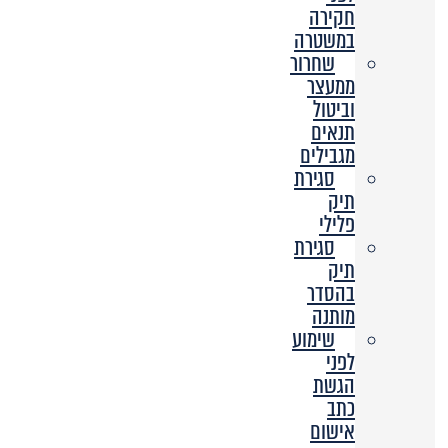
חקירה
במשטרה
שחרור
ממעצר
וביטול
תנאים
מגבילים
סגירת
תיק
פלילי
סגירת
תיק
בהסדר
מותנה
שימוע
לפני
הגשת
כתב
אישום