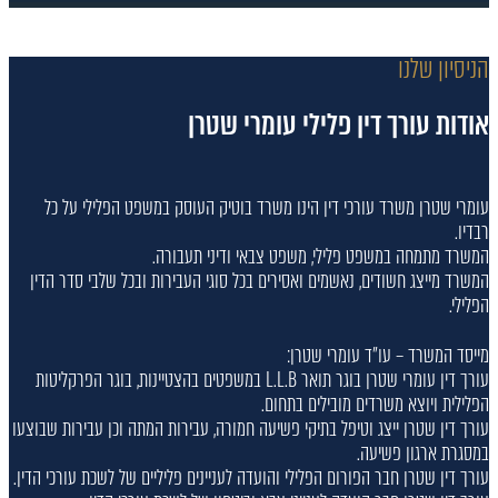
הניסיון שלנו
אודות עורך דין פלילי עומרי שטרן
עומרי שטרן משרד עורכי דין הינו משרד בוטיק העוסק במשפט הפלילי על כל
רבדיו.
המשרד מתמחה במשפט פלילי, משפט צבאי ודיני תעבורה.
המשרד מייצג חשודים, נאשמים ואסירים בכל סוגי העבירות ובכל שלבי סדר הדין
הפלילי.
מייסד המשרד – עו"ד עומרי שטרן:
עורך דין עומרי שטרן בוגר תואר L.L.B במשפטים בהצטיינות, בוגר הפרקליטות
הפלילית ויוצא משרדים מובילים בתחום.
עורך דין שטרן ייצג וטיפל בתיקי פשיעה חמורה, עבירות המתה וכן עבירות שבוצעו
במסגרת ארגון פשיעה.
עורך דין שטרן חבר הפורום הפלילי והועדה לעניינים פליליים של לשכת עורכי הדין.