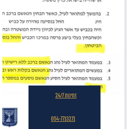
זמינות 24/7
054-7713271