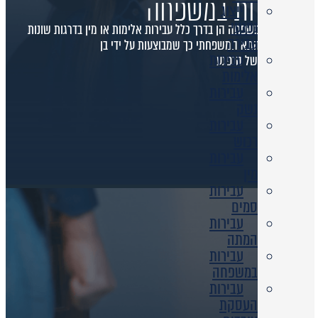
עבירות במשפחה
ייצוג
נפגעי
עבירות במשפחה הן בדרך כלל עבירות אלימות או מין בדרגות שונות
עבירה
במסגרת התא המשפחתי כך שמבוצעות על ידי בן
עבירות
משפחתו של הנפגע
אלימות
עבירות
נשק
עבירות
רכוש
עבירות
מין
עבירות
סמים
עבירות
המתה
עבירות
במשפחה
עבירות
העסקת