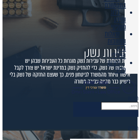
בתקשורת
בלוג
ומידע
משפטי
שאלות
ותשובות
עבירות נשק
בדין
הפלילי
תחת הכותרת של עבירות נשק מוגרות כל העבירות שבהן יש
פורום
מעורבות של נשק. כדי להחזיק נשק במדינת ישראל יש צורך לקבל
פלילי
אישור מיוחד מהמשרד לביטחון פנים, כך שעצם החזקה של נשק בלי
רישיון כבר מהווה עבירה חמורה
חיפוש
סגור
תפריט