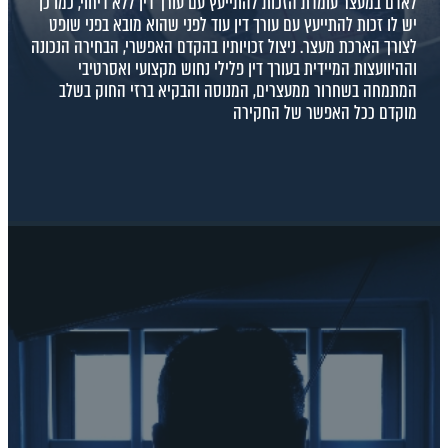
לאדם במעצר עומדת הזכות להתייעץ עם עורך דין ללא דיחוי, כמו כן
יש לו זכות להתייעץ עם עורך דין עוד לפני שהוא מובא בפני שופט
לצורך הארכת מעצר. ניצול זכויותיו בהקדם האפשרי, הבחירה הנכונה
וההיוועצות המיידית בעורך דין פלילי נחוש מקצועי ואסרטיבי
המתמחה בשחרור ממעצרים, המנוסה והבקיא ברזי החוק בשלב
מוקדם ככל האפשר של החקירה