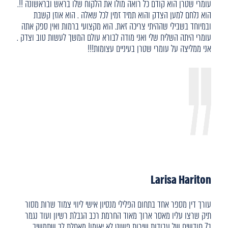
עומרי שטרן הוא קודם כל רואה מולו את הלקוח שלו בראש ובראשונה !!.
הוא נלחם למען הצדק והוא תמיד זמין לכל שאלה . הוא אוזן קשבת
ובמיוחד בשבילי שההיתי צריכה זאת. הוא מקצועי ברמות ואין ספק אתה
עומרי היתה השליח שלי ואני מודה לבורא עולם המשך לעשות טוב וצדק .
אני ממליצה על עומרי שטרן בעיניים עצומות!!!
Larisa Hariton
עורך דין מספר אחד בתחום הפלילי מנסיון אישי ליווי צמוד שרות מסור
תיק שרצו עליו מאסר ארוך מאוד החרמת רכב הגבלת רשיון ועוד נגמר
ב7 חודשים של עבודות שירות פשוט לא יאומן! מאחלת לך שתמשיך