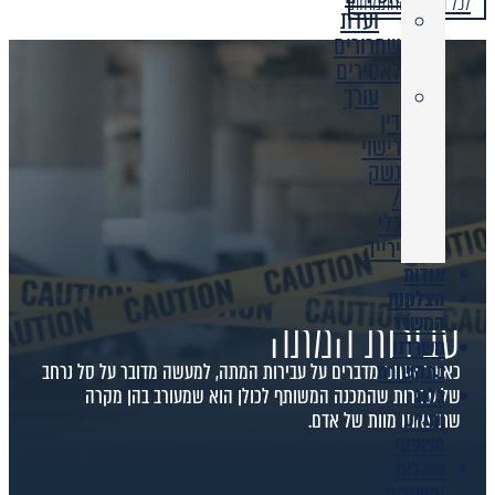
לכל תחומי ההתמחות
ועדת
שחרורים
לאסירים
עורך
דין
רישוי
נשק
/
כלי
ירייה
אודות
הצלחות
עבירות המתה
המשרד
משרדנו
כאשר אנחנו מדברים על עבירות המתה, למעשה מדובר על סל נרחב
בתקשורת
של עבירות שהמכנה המשותף לכולן הוא שמעורב בהן מקרה
בלוג
שתוצאתו מוות של אדם.
ומידע
משפטי
שאלות
ותשובות