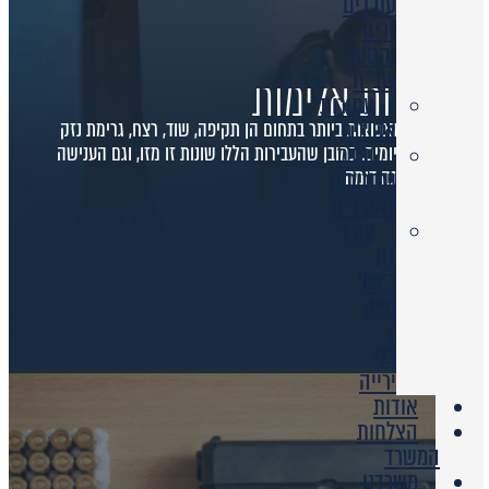
עובדים
זרים
והסעת
שב”ח
עבירות אלימות
עתירות
אסירים
העבירות הנפוצות ביותר בתחום הן תקיפה, שוד, רצח, גרימת נזק
ועדת
לרכוש ואיומים. כמובן שהעבירות הללו שונות זו מזו, וגם הענישה
עליהם אינה דומה
שחרורים
לאסירים
עורך
דין
רישוי
נשק
/
כלי
ירייה
אודות
הצלחות
המשרד
משרדנו