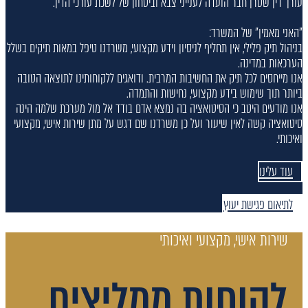
עורך דין שטרן חבר הועדה לענייני צבא וביטחון של לשכת עורכי הדין.
"האני מאמין" של המשרד:
בניהול תיק פלילי, אין תחליף לניסיון וידע מקצועי, משרדנו טיפל במאות תיקים בשלל
הערכאות במדינה.
אנו מייחסים לכל תיק את החשיבות המרבית. ודואגים ללקוחותינו לתוצאה הטובה
ביותר תוך שימוש בידע מקצועי, נחישות והתמדה.
אנו מודעים היטב כי הסיטואציה בה נמצא אדם בודד אל מול מערכת שלמה הינה
סיטואציה קשה לאין שיעור ועל כן משרדנו שם דגש על מתן שירות אישי, מקצועי
ואיכותי.
עוד עלינו
לתיאום פגישת יעוץ
שירות אישי, מקצועי ואיכותי
לקוחות ממליצים