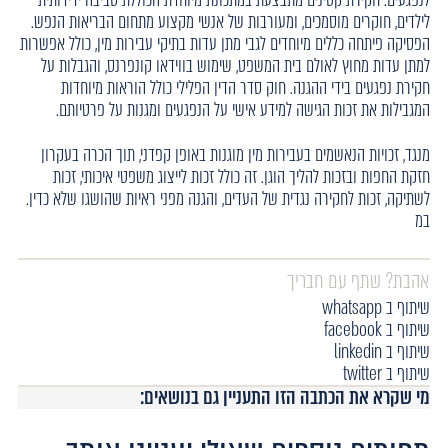
לילדים, חוקרים מוסמכים, ומעורבות של אנשי מקצוע מתחום הבריאות הנפש.
הפסיקה פיתחה כללים מיוחדים לגבי מתן עדות בתיקי עבירות מין, כולל אפשרות
למתן עדות מחוץ לאולם בית המשפט, שימוש בווידאו קונפרנס, והגבלות על
חקירת נפגעים בידי ההגנה. חוק סדר הדין הפלילי כולל הוראות מיוחדות
המגבילות את זכות הגישה למידע אישי על הנפגעים ומגנות על פרטיותם.
מנגד, זכויות הנאשמים בעבירות מין מוגנות באופן קפדני, תוך הכרה בעקרון
חזקת החפות ובזכות להליך הוגן. זה כולל זכות לייצוג משפטי איכותי, זכות
לשתיקה, זכות לחקירה נגדית של העדים, והגנה מפני ראיות שהושגו שלא כדין.
במ
אהבת? שתף עם חבריך
שיתוף ב whatsapp
שיתוף ב facebook
שיתוף ב linkedin
שיתוף ב twitter
מי שקרא את הכתבה הזו התעניין גם בנושאים: