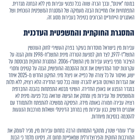
במונח "אינוס", ובכך הכרה שווה בכל נפגעי עבירות מין ללא הבחנה מגדרית.
התפתחויות אלו מחייבות הבנה מעמיקה של המסגרת המשפטית הנוכחית ושל
האתגרים הייחודיים הכרוכים בטיפול בעבירות מסוג זה.
המסגרת החוקתית והמשפטית העדכנית
עבירות מין בישראל מוסדרות בעיקר בפרק העשירי לחוק העונשין
התשל"ז-1977, לצד חוק למניעת הטרדה מינית התשנ"ח-1998 וחוק הגנה על
הציבור מפני ביצוע עבירות מין התשס"ו-2006. המסגרת החוקית מבוססת על
עקרונות יסוד המדגישים את זכות ההסכמה החופשית, הגנה על קטינים וחסרי
ישע, ואיסור על כל צורה של כפייה או ניצול מיני. התיקון החדש מ-2025 איחד
את הגדרות האינוס והביא להכרה שווה בכל סוגי החדירה הלא רצויה, ללא תלות
במגדר הנפגע או באופן החדירה. השינוי מבטא התפתחות בהבנה החברתית
והמשפטית של עבירות מין ומחזק את הגישה שרואה בכל פגיעה מינית לא
רצויה עבירה חמורה באותה מידה. הפסיקה ממשיכה להתפתח ולהתמודד עם
אתגרים חדשים, כגון עבירות מין במרחב הדיגיטלי ושאלות מורכבות הנוגעות
להסכמה בנסיבות מיוחדות.
עו"ד עומרי שטרן, מתוקף התמחותו הרבה בתחום עבירות מין, מכיר לעומק את
המורכבות החוקית והפרוצדורלית שמאפיינת תחום זה. ניסיונו מלמד כי הבנת