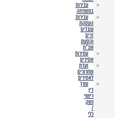
עבירות
במשפחה
עבירות
העסקת
עובדים
זרים
והסעת
שב”ח
עתירות
אסירים
ועדת
שחרורים
לאסירים
עורך
דין
רישוי
נשק
/
כלי