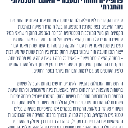
פדופיליה וחומרי תועבה – האתגר הטכנולוגי
והחברתי
עבירות הקשורות לפדופיליה ולחומרי תועבה מהוות אחד האתגרים החמורים
ביותר הניצבים בפני מערכת המשפט, הן בשל חומרת הפגיעה בקרבנות
הקטינים והן בשל המורכבות הטכנולוגית הכרוכה באכיפה. החוק הישראלי מטיל
עונשים חמורים על החזקת, הפצה וייצור של חומרי תועבה, כאשר העונשים
נעים בין שנת מאסר אחת עבור החזקה פשוטה ועד עשר שנות מאסר עבור
ייצור תוכן תועבה תוך שימוש בקטין. החוק מבחין בין רמות שונות של מעורבות
– החזקה, הפצה, סחר וייצור – כאשר כל רמה נושאת עמה עונש מחמיר יותר.
במקרים בהם התוכן מופק תוך פגיעה פיזית בקטין או תוך ניצול מעמד אחריות
כלפיו, העונשים מגיעים לרמות הגבוהות ביותר בספר החוקים.
ההתפתחות הטכנולוגית הביאה לאתגרים חדשים בתחום זה, כולל שימוש
ברשתות מוצפנות, יצירת תוכן מזויף באמצעות בינה מלאכותית, ופיתוח שיטות
התחמקות מתוחכמות מחקירות רשויות החוק. משטרת ישראל פיתחה יחידות
מיוחדות להתמודדות עם עבירות אלו, הכוללות מומחיות טכנולוגית מתקדמת
ושיתוף פעולה בינלאומי. החקירות במקרים אלו מתאפיינות בשימוש בכלים
טכנולוגיים מתקדמים, בחקירה סמויה, ובצורך בהבנה מעמיקה של הטכנולוגיות
המשמשות את העבריינים. במקביל, יש הכרה גוברת בכך שחלק מהמעורבים
בעבירות אלו סובלים מהפרעות נפשיות הדורשות טיפול מקצועי לצד הענישה