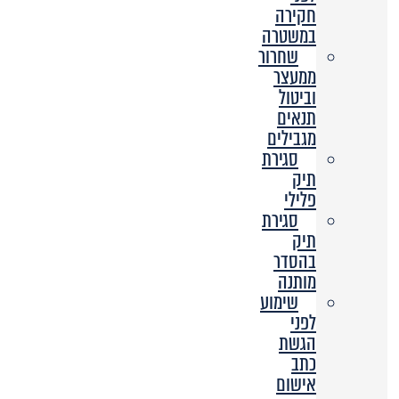
חקירה
במשטרה
שחרור
ממעצר
וביטול
תנאים
מגבילים
סגירת
תיק
פלילי
סגירת
תיק
בהסדר
מותנה
שימוע
לפני
הגשת
כתב
אישום