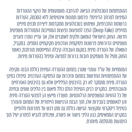
ההתפתחות הטכנולוגיה הביאה להרחבה משמעותית של היקף ההטרדות
המיניות למרחב הדיגיטלי. פרסום תמונות אינטימיות ללא הסכמה, הטרדות
ברשתות החברתיות, ושימוש בטכנולוגיות מתקדמות ליצירת תכנים מיניים
מזויפים (Deep Fake) הפכו לתופעות נפוצות המחייבות התמודדות משפטית
חדשה. החוק הישראלי הותאם חלקית לאתגרים אלו, אך עדיין נותרו פערים
משפטיים הדורשים פרשנות פסיקתית ועדכונים חקיקתיים נוספים. במקביל,
השאלה של הטרדה מינית במקום העבודה קיבלה התייחסות מורחבת, כאשר
החוק מטיל על מעסיקים חובות ברורות למניעה וטיפול בהטרדות מיניות.
המומחיות של עו"ד עומרי שטרן בתחום ההטרדה המינית כוללת הבנה מקיפה
של ההתפתחויות החדשות בתחום והיכרות עם הפסיקה העדכנית. טיפולו בתיקי
הטרדה מינית מתמקד לא רק בהיבטים הפליליים אלא גם בהיבטים האזרחיים
והעבודתיים. במקרים רבים, הטיפול הולם כולל תיאום בין הליכים שונים ובחינה
של כל הזוויות המשפטיות הרלוונטיות. משרדו מייעץ הן לנפגעי הטרדה מינית
והן לנאשמים בעבירות אלו, תוך הבנת הרגישות הייחודית של התחום והצורך
בטיפול דיסקרטי ומקצועי. הגישה כוללת גם מתן דגש על פתרונות חלופיים
במקרים המתאימים, כגון הליכי גישור או פשרה, שיכולים להביא לפתרון יעיל תוך
הימנעות מהסלמה מיותרת.