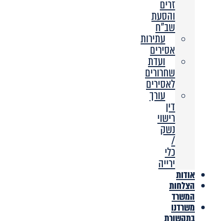
זרים
והסעת
שב”ח
עתירות
אסירים
ועדת
שחרורים
לאסירים
עורך
דין
רישוי
נשק
/
כלי
ירייה
אודות
הצלחות
המשרד
משרדנו
בתקשורת