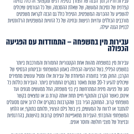
עבירות חדירה, תוך הבנה של הצורך בטיפול רגיש ומקצועי. זה כולל בחינה
קפדנית של נסיבות המעשה, של שאלת ההסכמה, ושל כל הגורמים שיכולים
להשפיע על ההכרעה המשפטית. הטיפול כולל גם הכנה לקראת משפטים
מורכבים הכוללים עדויות רגישות ובחינה של כל הזוויות המשפטיות הרלוונטיות
לבניית הגנה יעילה.
עבירות מין במשפחה – התמודדות עם הפגיעה
הכפולה
עבירות מין במשפחה מהוות אחת הקטגוריות החמורות והמורכבות ביותר
במשפט הפלילי, בשל הפגיעה הכפולה באמון המשפחתי ובביטחון הבסיסי של
הקרבן. החוק מכיר בחומרה המיוחדת של עבירות אלו ומטיל עונשים מחמירים
שיכולים להגיע ל-20 שנות מאסר במקרים החמורים ביותר. העבירות כוללות כל
סוג של פגיעה מינית המתרחשת בין בני משפחה, החל ממעשים מגונים ועד
אינוס, כאשר הקרבן והתוקף חיים תחת אותה קורת גג או נמצאים בקשר
משפחתי קרוב. המחוקק הכיר בכך שהקרבנות במקרים אלו לרוב אינם מסוגלים
להתנגד או לדווח על המעשים, בין בשל גילם הצעיר, תלותם בתוקף, או הלחץ
המשפחתי והחברתי. העבירות מתאפיינות לעיתים קרובות בהישנות, בהדרגתיות
ובניצול של מצבי חולשה וחוסר אונים.