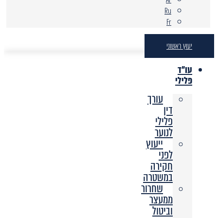
Ru
Fr
יעוץ ראשוני
עו"ד
פלילי
עורך
דין
פלילי
לנוער
ייעוץ
לפני
חקירה
במשטרה
שחרור
ממעצר
וביטול