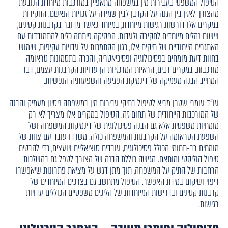
הטיפול המשפטי בעבירות מין במשפחה מתאפיין במורכבות מיוחדת הנובעת
מהצורך לאזן בין הגנה על הקרבן לבין שמירה על זכויות הנאשם. החקירות
במקרים אלו דורשות רגישות מיוחדת, במיוחד כאשר מדובר בקרבנות קטינים,
ויישום נהלים מיוחדים לחקירה ולעדות. הפסיקה פיתחה כלים להתמודדות עם
האתגרים הייחודיים של תיקים אלו, כגון הסתמכות על עדויות עקיפות, שימוש
בחוות דעת מומחים בפסיכולוגיה ופסיכיאטריה, והכרה בתסמונות טראומה
מורכבות. במקרים רבים, הראיות המרכזיות הן עדויות הקרבנות עצמם, דבר
המחייב הבנה מעמיקה של דינמיקת הפגיעה והשפעותיה הנפשיות.
עו"ד עומרי שטרן מביא לטיפול בתיקי עבירות מין במשפחה ניסיון מעמיק והבנה
של המורכבות הייחודית של תחום זה. הטיפול במקרים אלו מצריך לא רק
מומחיות משפטית אלא גם הבנה פסיכולוגית של דינמיקות המשפחה ושל
השפעת הטראומה על הקרבנות והמשפחה כולה. משרדו עובד עם צוות של
מומחים רב-תחומי הכולל פסיכולוגים, עובדים סוציאליים ויועצים, כדי להבטיח
טיפול הוליסטי ומותאם. הגישה כוללת הבנה של הצורך לטפל גם בהשלכות
הרחבות של התיק על המשפחה, תוך מתן דגש על מציאת פתרונות שיאפשרו
ריפוי ושיקום במידת האפשר. הטיפול מתחשב גם בצרכים המיוחדים של
קרבנות קטינים ובדרישות המיוחדות של הליכים משפטיים הכוללים עדויות
רגישות.