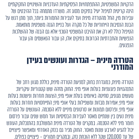
הדקויות המשפטיות, ההתפתחויות הפסיקתיות העדכניות והשינויים החקיקתיים
הינה קריטית לטיפול יעיל בתיקים מסוג זה. משרדו מתמחה בכל ההיבטים של
עבירות מין, החל מהטרדה מינית ועד לעבירות החמורות ביותר, תוך מתן דגש על
הבנת הנסיבות הייחודיות של כל מקרה ועל בניית הגנה משפטית מותאמת.
הטיפול כולל לא רק את ההיבט המשפטי הטכני אלא גם הבנה של ההשלכות
הנפשיות והחברתיות הכרוכות בתיקים אלו, הן עבור הנאשמים והן עבור
הנפגעים.
הטרדה מינית – הגדרות ועונשים בעידן
המודרני
הטרדה מינית, כמוגדרת בחוק למניעת הטרדה מינית, כוללת מגוון רחב של
התנהגויות פוגעניות בעלות אופי מיני. החוק מזהה שש קטגוריות עיקריות:
מעשים מגונים, סחיטה באיומים בעלת אופי מיני, הצעות חוזרות ונישנות בעלות
אופי מיני, אמירות מבזות ומשפילות בעלי אופי מיני, התייחסויות חוזרות בעלות
אופי מיני, ופרסום תמונות או סרטונים מיניים ללא הסכמה. העונשים על הטרדה
מינית נעים בין שנתיים מאסר לעבירות הבסיסיות ועד חמש שנים עבור פרסום
חומר מיני ללא הסכמה. במקרים של הטרדה מינית המשולבת בהתנכלות, העונש
יכול להגיע לארבע שנות מאסר. החוק מכיר גם בנזק האזרחי ומאפשר פיצויים
של עד 120,000 שקל ללא הוכחת נזק, ובמקרים חמורים – פיצויים כפולים.