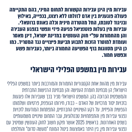
עבירות מין הינן עבירות הקשורות לתחום המיני, בהם התקיימה
פעולה פוגענית בין אדם לזולתו ללא רצונו, בכפייה, באילוץ
ובניגוד לטובתו, החל מהטרדה מינית וכלה באונס ברוטאלי.
עבירות מין בעלות פוטנציאל פגיעה פיזי ונפשי בנפגע העבירה
והן מהחמורות עפ"י חוק העונשים במדינת ישראל, דינן מאסר
ועומדת למוטרד הזכות לתבוע תביעת פיצויים נגד המטריד. כמו
כן הינן מסווגות ברף הפשיעה החמורה ביותר, כעבירות פשע
וכפשע חמור.
עבירות מין במשפט הפלילי הישראלי
עבירות מין מהוות אחת הקטגוריות החמורות והמורכבות ביותר במשפט הפלילי
הישראלי, הן מבחינת חומרת הענישה והן מבחינת הרגישות החברתית
והמשפטית הכרוכה בהן. המשפט הישראלי מכיר בכך שעבירות אלו פוגעות
בזכויות יסוד מרכזיות של האדם – כבודו, חירותו הגופנית, פרטיותו ושלמותו
הנפשית והפיזית. על רקע השינויים החברתיים, התפתחות המודעות לזכויות
נפגעי עבירות מין והתפתחויות טכנולוגיות, עבר התחום שינויים משמעותיים
בשנים האחרונות. בראשית 2025 אושר תיקון חשוב לחוק העונשין שמיטיב עם
נפגעי עבירות מין, בין היתר באמצעות ביטול המונח "מעשה סדום" והחלפתו