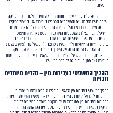
הפלילית.
המומחיות של עו"ד עומרי שטרן בתחום חומרי התועבה כוללת הבנה מעמיקה
של ההיבטים הטכנולוגיים והמשפטיים הכרוכים בעבירות אלו. הטיפול בתיקים
מסוג זה מצריך הכרות עם נהלי החקירה הדיגיטלית, עם כללי הראיות במרחב
הדיגיטלי, ועם השאלות המשפטיות המורכבות הנוגעות לחקירה וחיפוש
במחשבים ובמכשירים דיגיטליים. משרדו עובד עם מומחים טכנולוgiים לבחינת
נכונות הראיות הדיגיטליות ולזיהוי בעיות פרוצדורליות שעלולות לפגוע בתקינות
החקירה. הטיפול כולל גם הבנה של הצורך בטיפול רפואי ופסיכולוגי במקרים
המתאימים, תוך מתן דגש על מציאת פתרונות שיאפשרו שיקום ומניעת הישנות
העבירה לצד מתן מענה הולם לחומרת המעשים.
ההליך המשפטי בעבירות מין – נהלים מיוחדים
וזכויות
ההליך המשפטי בעבירות מין מתאפיין בנהלים מיוחדים ובהגנות ייחודיות
המיועדות להגן על זכויות כל הצדדים המעורבים – הנפגעים והנאשמים כאחד.
החקירות בעבירות מין מתנהלות על ידי חוקרים מיוחדים הכשירים לטיפול
בתיקים רגישים, תוך יישום נהלים שנועדו למזער את הטראומה הנוספת
לנפגעים. חקירת קטינים מתבצעת במתכונת מיוחדת הכוללת סביבה ידידותית