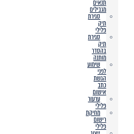
תנאים
מגבילים
סגירת
תיק
פלילי
סגירת
תיק
בהסדר
מותנה
שימוע
לפני
הגשת
כתב
אישום
ערעור
פלילי
מחיקת
רישום
פלילי
ייצוג