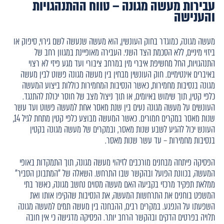
עבירות מעשה מגונה – טווח ההתנהגויות
והענישה
מעשה מגונה, כמוגדר בחוק העונשין, הוא מעשה שנעשה לשם גירוי, סיפוק או
ביזוי מיניים, ללא הסכמת הצד השני. העבירה מאופיינת במגוון רחב של
התנהגויות, החל מחשיפת איברי מין במרחב ציבורי ועד מגע פיזי לא רצוי
באיברים אינטימיים. חוק העונשין מבחין בין מעשה מגונה פשוט לבין מעשה
מגונה בנסיבות מחמירות, כאשר הנסיבות המחמירות כוללות ביצוע המעשה
כלפי קטין, תוך שימוש באיומים, או תוך ניצול מצב של חוסר יכולת להתנגד.
העונשים על מעשה מגונה נעים בין שנת מאסר אחת למעשה פשוט ועד עשר
שנות מאסר במקרים חמורים. כאשר המעשה מבוצע כלפי קטין מתחת לגיל 14,
העונש יכול להגיע לשבע שנות מאסר, ובמקרים של מעשה מגונה בקטין
בנסיבות מחמירות – עד עשר שנות מאסר.
הפסיקה פיתחה מבחנים מורכבים לזיהוי מעשה מגונה, תוך התמקדות באופי
המעשה, בכוונת הפועל ובהקשר שבו התרחש. השאלה של "המתבונן הסביר"
ממלאת תפקיד מרכזי בקביעה האם מעשה מסוים נחשב מגונה, כאשר בתי
המשפט בוחנים את התרחשות המעשה, את הנסיבות שהקיפו אותו ואת
השפעתו על הנפגע. במקרים רבים, ההבחנה בין מעשה תמים למעשה מגונה
תלויה בפרטים הדקים ובהקשר הרחב יותר. הפסיקה מדגישה כי אין חובה