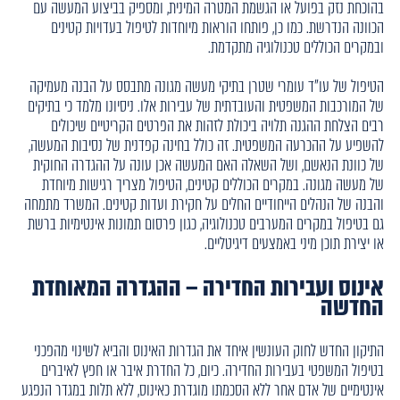
בהוכחת נזק בפועל או הגשמת המטרה המינית, ומספיק בביצוע המעשה עם
הכוונה הנדרשת. כמו כן, פותחו הוראות מיוחדות לטיפול בעדויות קטינים
ובמקרים הכוללים טכנולוגיה מתקדמת.
הטיפול של עו"ד עומרי שטרן בתיקי מעשה מגונה מתבסס על הבנה מעמיקה
של המורכבות המשפטית והעובדתית של עבירות אלו. ניסיונו מלמד כי בתיקים
רבים הצלחת ההגנה תלויה ביכולת לזהות את הפרטים הקריטיים שיכולים
להשפיע על ההכרעה המשפטית. זה כולל בחינה קפדנית של נסיבות המעשה,
של כוונת הנאשם, ושל השאלה האם המעשה אכן עונה על ההגדרה החוקית
של מעשה מגונה. במקרים הכוללים קטינים, הטיפול מצריך רגישות מיוחדת
והבנה של הנהלים הייחודיים החלים על חקירת ועדות קטינים. המשרד מתמחה
גם בטיפול במקרים המערבים טכנולוגיה, כגון פרסום תמונות אינטימיות ברשת
או יצירת תוכן מיני באמצעים דיגיטליים.
אינוס ועבירות החדירה – ההגדרה המאוחדת
החדשה
התיקון החדש לחוק העונשין איחד את הגדרות האינוס והביא לשינוי מהפכני
בטיפול המשפטי בעבירות החדירה. כיום, כל החדרת איבר או חפץ לאיברים
אינטימיים של אדם אחר ללא הסכמתו מוגדרת כאינוס, ללא תלות במגדר הנפגע