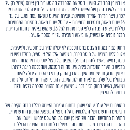
או באופן החדירה. השינוי ביטל את ההפרדה ההיסטורית בין אינוס (שחל רק על
חדירה לאיבר המין של האישה) למעשה סדום (שחל על חדירה לפי הטבעת או
לפה), ויצר הגדרה אחידה ושוויונית. עבירת האינוס נושאת עמה עונש של עד
16 שנות מאסר, ובנסיבות מחמירות – עד 20 שנות מאסר. הנסיבות המחמירות
כוללות ביצוע העבירה כלפי קטין מתחת לגיל 16, שימוש באלימות חמורה, גרימת
חבלה גופנית או נפשית, או ביצוע העבירה על ידי מספר אנשים.
החוק מכיר במגוון מצבים בהם הסכמה לא יכולה להיחשב חופשית ולגיטימית.
אלו כוללים מצבים של חוסר הכרה, השפעת אלכוהול או סמים, מחלת נפש או
פיגור, רמייה באשר לזהות הבועל, ומצבים של ניצול יחסי כוח או מרות. החוק
מדגיש כי העדר התנגדות פיזית אינו מהווה הסכמה, ושהסכמה חייבת להינתן
באופן מודע, חופשי ומתמשך. כמו כן, החוק קובע כי הסכמה יכולה להיות
מבוטלת בכל שלב, גם לאחר תחילת המעשה המיני. עקרון זה חל גם על זוגות
נשואים, כאשר החוק מכיר בכך שנישואין אינם מהווים הסכמה כללית ובלתי
מותנית ליחסי מין.
המומחיות של עו"ד עומרי שטרן בתחום עבירות האינוס כוללת הבנה מקיפה של
השינויים החדשים ושל השלכותיהם על הטיפול המשפטי. התיקון החדש מחייב
התמחות מחודשת והבנה של האופן שבו בתי המשפט יפרשו וייישמו את
ההגדרות החדשות. משרדו מתמחה בטיפול בכל מורכבות התיקים הכוללים