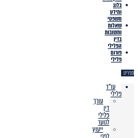
בלוג
ומידע
משפטי
שאלות
ותשובות
בדין
הפלילי
פורום
פלילי
תפריט
עו"ד
פלילי
עורך
דין
פלילי
לנוער
ייעוץ
לפני