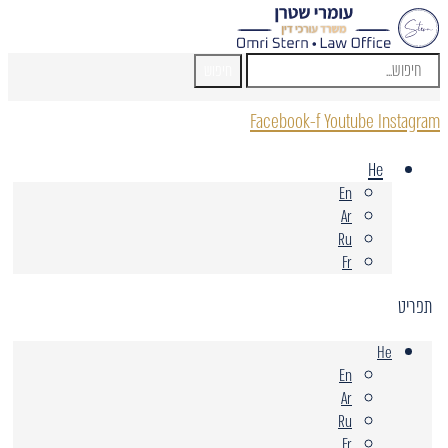
חיפוש
Facebook-f
Youtube
Instagram
He
En
Ar
Ru
Fr
תפריט
He
En
Ar
Ru
Fr