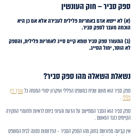
ספק סביר
–
חוק העונשין
(א) לא יישא אדם באחריות פלילית לעבירה אלא אם כן היא
הוכחה מעבר לספק סביר.
(ב) התעורר ספק סביר שמא קיים סייג לאחריות פלילית, והספק
לא הוסר, יחול הסייג
.
נשאלת השאלה מהו ספק סביר?
ספק סביר הוא מושג שכיח במשפט הפלילי ועיקרון יסודי המנחה כל
עורך דין
פלילי
.
ספק סביר הוא הסבר המתיישב על הדעת והגיוני ביחס לראיות ולחומרי החקירה
הקיימים כנגד הנאשם .
אין קביעה מפורשת בחוק מהו הספק הסביר – הפרשנות נתונה לבית המשפט