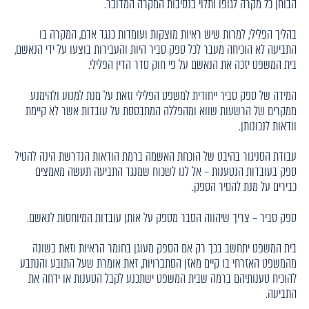
הבוחן כל מקרה לגופו ותלוי בנסיבות המקרה המדובר.
בהליך הפלילי, למרות שיש ראיות מוצקות ועומדות כנגד אדם, המקרה בו
התביעה לא הוכיחה מעבר לכל ספק סביר היות והעבירות בוצעו על ידי הנאשם,
בית המשפט יזכה את הנאשם על פי חוק סדר הדין הפלילי.
המידה של ספק סביר ייחודית למשפט הפלילי וזאת על מנת למנוע ולהימנע
ממקרים של הרשעות שווא ומהפללה המתבססת על עובדות אשר לא קיימת
וודאות לנכונותן.
עבודת הסניגור בהיבט של הוכחת האשמה ברמת הודאות הנדרשת הינה להטיל
ספק בעובדות הנטענות – אל לנו לשכוח שמנגד התביעה תעשה מאמצים
כבירים על מנת להסיר הספק.
ספק סביר – צריך שיהווה הסבר מספק על אותן עובדות המיוחסות לנאשם.
בית המשפט יתחשב בכך רק אם הספק מעוגן בחומר הראיות וזאת בשונה
מהמשפט האזרחי בו קיים מאזן הסתברויות, זאת אומרת שעל התובע והנתבע
להוכיח טענותיהם ברמה שבית המשפט ישתכנע לקבל הטענות או ידחה את
התביעה.