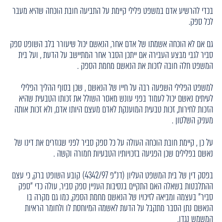
בכדי להרשיע אדם במשפט פלילי קיימת על התביעה חובת הוכחה שהיא מעבר
לכל ספק.
גם אם לא הוכחה אשמתו של אדם אחר, הנאשם יכול שיעורר בלב השופט ספק
סביר לגבי מבצע העבירה אם ייתכן הסבר אחר המתיישב על הדעת , ועל בית
המשפט חלה חובה לזכות את הנאשם מחמת הספק .
למשפט הפלילי השפעה רבה על חייו של הנאשם , שכן בסוף ההליך הפלילי
לעיתים נאשם יכול לעמוד בפני עונש מאסר השולל את זכותו הטבעית שהיא
הזכות לחירות, זכות טבעית המוענקת לאדם מעצם היותו אדם, ולא זכות אותה
מעניק השלטון .
על כן , קיימת חובת הוכחה העולה על כל ספק סביר לפני שגוזרים את דינו של
נאשם בפלילים שכן הפגיעה בזכויותיו הטבעיות חמורה וקשה .
בפסק דין של בית המשפט העליון (דנ"פ 4342/97) קובע השופט ברק, כי עצם
ההתלבטות בשאלה האם התקיים בנסיבות העניין ספק סביר, עולה כדי "ספק
סביר" בעצמה ומביאה לזיכויו של הנאשם מחמת הספק, כמו גם מקרה בו
הנאשם נתן הסבר מתקבל על הדעת לאשמה המיוחסת לו ולחומר הראיות
המשמש נגדו.