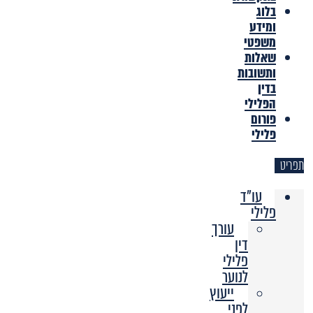
בלוג
ומידע
משפטי
שאלות
ותשובות
בדין
הפלילי
פורום
פלילי
תפריט
עו"ד
פלילי
עורך
דין
פלילי
לנוער
ייעוץ
לפני