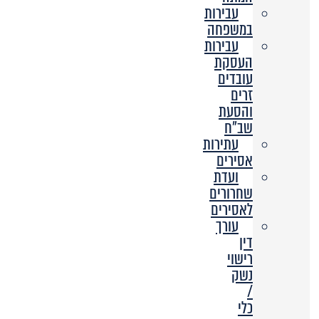
עבירות
במשפחה
עבירות
העסקת
עובדים
זרים
והסעת
שב”ח
עתירות
אסירים
ועדת
שחרורים
לאסירים
עורך
דין
רישוי
נשק
/
כלי