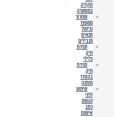
חקירה
במשטרה
שחרור
ממעצר
וביטול
תנאים
מגבילים
סגירת
תיק
פלילי
סגירת
תיק
בהסדר
מותנה
שימוע
לפני
הגשת
כתב
אישום