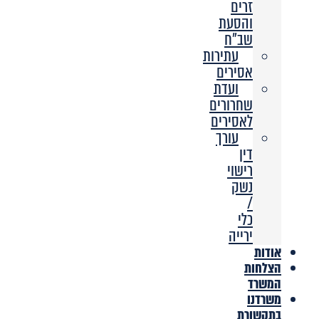
זרים
והסעת
שב”ח
עתירות
אסירים
ועדת
שחרורים
לאסירים
עורך
דין
רישוי
נשק
/
כלי
ירייה
אודות
הצלחות
המשרד
משרדנו
בתקשורת