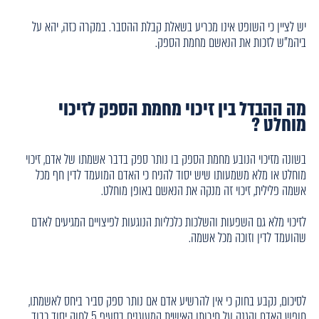
יש לציין כי השופט אינו מכריע בשאלת קבלת ההסבר. במקרה כזה, יהא על
ביהמ"ש לזכות את הנאשם מחמת הספק.
מה ההבדל בין זיכוי מחמת הספק לזיכוי
מוחלט ?
בשונה מזיכוי הנובע מחמת הספק בו נותר ספק בדבר אשמתו של אדם, זיכוי
מוחלט או מלא משמעותו שיש יסוד להניח כי האדם המועמד לדין חף מכל
אשמה פלילית, זיכוי זה מנקה את הנאשם באופן מוחלט.
לזיכוי מלא גם השפעות והשלכות כלכליות הנוגעות לפיצויים המגיעים לאדם
שהועמד לדין וזוכה מכל אשמה.
לסיכום, נקבע בחוק כי אין להרשיע אדם אם נותר ספק סביר ביחס לאשמתו,
חופש האדם והגנה על חירותו האישית המעוגנים בסעיף 5 לחוק יסוד כבוד