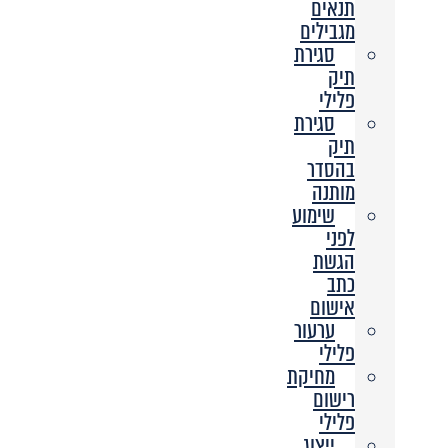
תנאים
מגבילים
סגירת
תיק
פלילי
סגירת
תיק
בהסדר
מותנה
שימוע
לפני
הגשת
כתב
אישום
ערעור
פלילי
מחיקת
רישום
פלילי
ייצוג