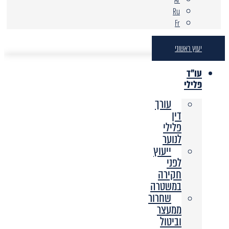
Ru
Fr
יעוץ ראשוני
עו"ד
פלילי
עורך
דין
פלילי
לנוער
ייעוץ
לפני
חקירה
במשטרה
שחרור
ממעצר
וביטול