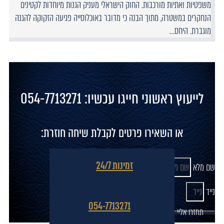
משפטיות ואתיות מורכבות. החוק הישראלי מעניק הגנות מיוחדות לקטינים
הנחקרים במשטרה, מתוך הבנה כי מדובר באוכלוסייה פגיעה הזקוקה להגנה
מוגברת. היחס…
לייעוץ ראשוני חייגו עכשיו: 054-7713271
או השאירו פרטים לקבלת שיחה חוזרת:
זמינות 24/7
שם מלא
נייד
054-7713271
תחזרו אליי