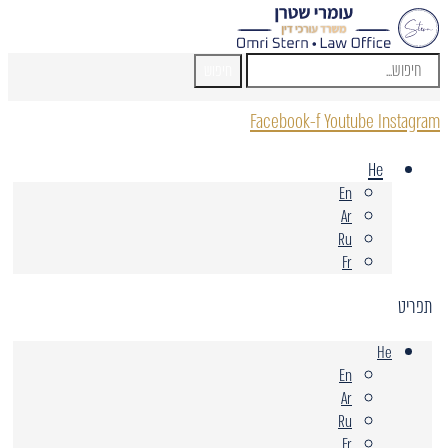
חיפוש
Facebook-f
Youtube
Instagram
He
En
Ar
Ru
Fr
תפריט
He
En
Ar
Ru
Fr