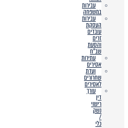
עבירות
במשפחה
עבירות
העסקת
עובדים
זרים
והסעת
שב”ח
עתירות
אסירים
ועדת
שחרורים
לאסירים
עורך
דין
רישוי
נשק
/
כלי