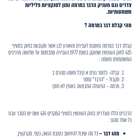
צדדים וגם מעניק הדבר במרמה נתון לסנקציות פליליות
משמעותיות.
מהי קבלת דבר במרמה ?
קבלת דבר במרמה נחשבת לעבירת צווארון לבן אשר מקובעת בחוק בסעיף
415 לחוק העונשין שחוקק בשנת 1977 העבירה מתבססת על שלושה מרכיבים
המשתמעים משמה :
קבלה- כלומר גורם א קיבל משהו מגורם ב
תקבול – "הדבר" נמסר
מרמה – הפעולה התבצעה באופן לא חוקי.
הדברים הללו מוגדרים בחוק העונשין בסעיף המקדים 414 ושם יש הסבר עבור
כל אחד מהם :
מהו דבר –
כל מה שיכול להיחשב כטובת הנאה, כסף, מקרקעין,