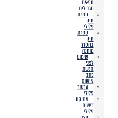
תנאים
מגבילים
סגירת
תיק
פלילי
סגירת
תיק
בהסדר
מותנה
שימוע
לפני
הגשת
כתב
אישום
ערעור
פלילי
מחיקת
רישום
פלילי
ייצוג