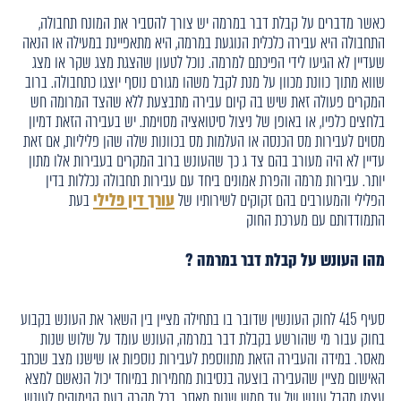
כאשר מדברים על קבלת דבר במרמה יש צורך להסביר את המונח תחבולה,
התחבולה היא עבירה כלכלית הנוגעת במרמה, היא מתאפיינת במעילה או הנאה
שעדיין לא הגיעו לידי הפיכתם למרמה. נוכל לטעון שהצגת מצג שקר או מצג
שווא מתוך כוונת מכוון על מנת לקבל משהו מגורם נוסף יוצגו כתחבולה. ברוב
המקרים פעולה זאת שיש בה קיום עבירה מתבצעת ללא שהצד המרומה חש
בלחצים כלפיו, או באופן של ניצול סיטואציה מסוימת. יש בעבירה הזאת דמיון
מסוים לעבירות מס הכנסה או העלמות מס בכוונות שלה שהן פליליות, אם זאת
עדיין לא היה מעורב בהם צד ג כך שהעונש ברוב המקרים בעבירות אלו מתון
יותר. עבירות מרמה והפרת אמונים ביחד עם עבירות תחבולה נכללות בדין
הפלילי והמעורבים בהם זקוקים לשירותיו של
עורך דין פלילי
בעת
התמודדותם עם מערכת החוק
מהו העונש על קבלת דבר במרמה ?
סעיף 415 לחוק העונשין שדובר בו בתחילה מציין בין השאר את העונש בקבוע
בחוק עבור מי שהורשע בקבלת דבר במרמה, העונש עומד על שלוש שנות
מאסר. במידה והעבירה הזאת מתווספת לעבירות נוספות או שישנו מצב שכתב
האישום מציין שהעבירה בוצעה בנסיבות מחמירות במיוחד יכול הנאשם למצא
עצמו מקבל עונש של עד חמש שנות מאסר. בכל מקרה בעת הנימוקים לעונש