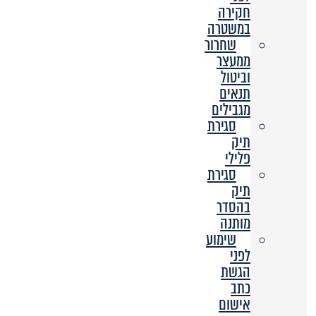
חקירה
במשטרה
שחרור
ממעצר
וביטול
תנאים
מגבילים
סגירת
תיק
פלילי
סגירת
תיק
בהסדר
מותנה
שימוע
לפני
הגשת
כתב
אישום