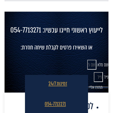
לייעוץ ראשוני חייגו עכשיו: 054-7713271
או השאירו פרטים לקבלת שיחה חוזרת:
שם מלא
נייד
זמינות 24/7
תחזרו אליי
לקוחות מספרים
054-7713271