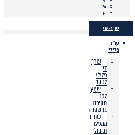
Ru
Fr
יעוץ ראשוני
עו"ד
פלילי
עורך
דין
פלילי
לנוער
ייעוץ
לפני
חקירה
במשטרה
שחרור
ממעצר
וביטול