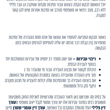
יוכל הנאשם לבקש הקלה בעונש עבור נסיבות מקלות שעיקרן הן עבר פלילי
ללא רבב, מצב רפואי או משפחתי מורכב או נסיבות אחרות שיש להן קשר
למקרה.
כאשר תבקש התביעה להחמיר את עונשו של אדם תחת ההגדרה של נסיבות
מחמירות בגין קבלת דבר מרמה יש עליה להתייחס לגורמים הבאים בזמן
הבקשה:
ריבוי עבירות –
אם ישנן מספר רב יחסית של עבירות המשולבות יחד
בנוסף לעבירת הבסיס.
היכולת לקשור את מבצע העבירה עבור מי שהוגדר צד ג
תוך ציון העובדה שהעבירה בוצעה במסגרת המקצועית של הנאשם.
אם בוצעה העבירה כך שהנסיבות שלה יכולות להצביע על תכנון מוקדם.
היקף נזק גדול ומשמעותי.
על בסיס מה שנרשם כאן ולאור העובדה שהרשויות לאכיפת החוק משקיעות
משאבים רבים במיגור עבירות אלו יש צורך ממשי לקבל ייצוג משפטי מ
עורך
דין פלילי
החל מהשלב המוקדם ככל האפשר,
עורך דין עומרי שטרן
מייצג