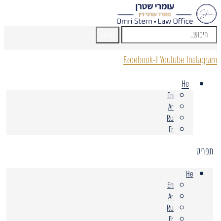
חיפוש
Facebook-f
Youtube
Instagram
He
En
Ar
Ru
Fr
תפריט
He
En
Ar
Ru
Fr