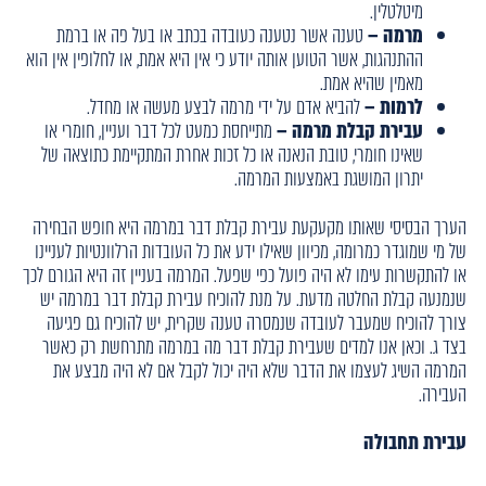
מיטלטלין.
מרמה –
טענה אשר נטענה כעובדה בכתב או בעל פה או ברמת
ההתנהגות, אשר הטוען אותה יודע כי אין היא אמת, או לחלופין אין הוא
מאמין שהיא אמת.
לרמות –
להביא אדם על ידי מרמה לבצע מעשה או מחדל.
עבירת קבלת מרמה –
מתייחסת כמעט לכל דבר ועניין, חומרי או
שאינו חומרי, טובת הנאנה או כל זכות אחרת המתקיימת כתוצאה של
יתרון המושגת באמצעות המרמה.
הערך הבסיסי שאותו מקעקעת עבירת קבלת דבר במרמה היא חופש הבחירה
של מי שמוגדר כמרומה, מכיוון שאילו ידע את כל העובדות הרלוונטיות לעניינו
או להתקשרות עימו לא היה פועל כפי שפעל. המרמה בעניין זה היא הגורם לכך
שנמנעה קבלת החלטה מדעת. על מנת להוכיח עבירת קבלת דבר במרמה יש
צורך להוכיח שמעבר לעובדה שנמסרה טענה שקרית, יש להוכיח גם פגיעה
בצד ג. וכאן אנו למדים שעבירת קבלת דבר מה במרמה מתרחשת רק כאשר
המרמה השיג לעצמו את הדבר שלא היה יכול לקבל אם לא היה מבצע את
העבירה.
עבירת תחבולה