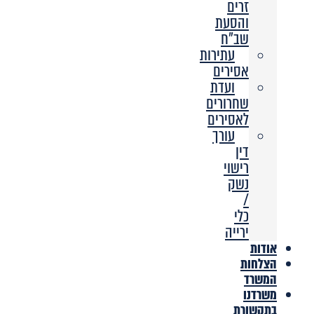
זרים
והסעת
שב”ח
עתירות
אסירים
ועדת
שחרורים
לאסירים
עורך
דין
רישוי
נשק
/
כלי
ירייה
אודות
הצלחות
המשרד
משרדנו
בתקשורת