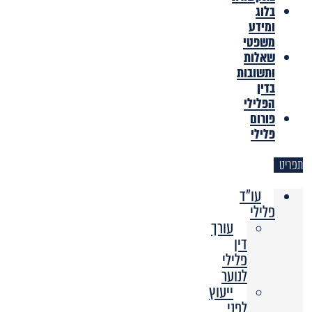
בלוג
ומידע
משפטי
שאלות
ותשובות
בדין
הפלילי
פורום
פלילי
תפריט
עו"ד
פלילי
עורך
דין
פלילי
לנוער
ייעוץ
לפני