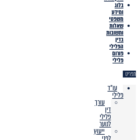
בלוג
ומידע
משפטי
שאלות
ותשובות
בדין
הפלילי
פורום
פלילי
תפריט
עו"ד
פלילי
עורך
דין
פלילי
לנוער
ייעוץ
לפני