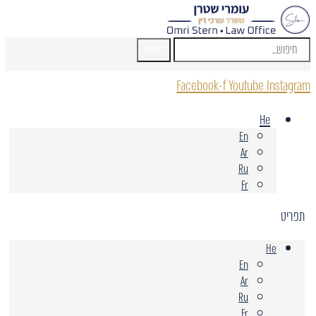
חיפוש
Facebook-f
Youtube
Instagram
He
En
Ar
Ru
Fr
תפריט
He
En
Ar
Ru
Fr