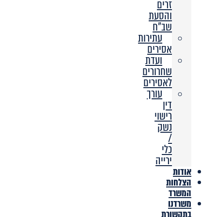
זרים
והסעת
שב”ח
עתירות
אסירים
ועדת
שחרורים
לאסירים
עורך
דין
רישוי
נשק
/
כלי
ירייה
אודות
הצלחות
המשרד
משרדנו
בתקשורת