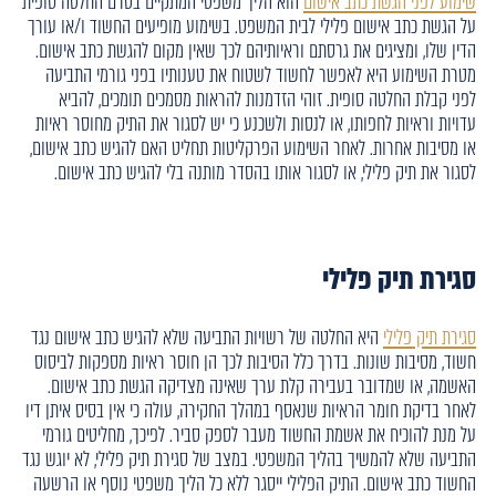
שימוע לפני הגשת כתב אישום
הוא הליך משפטי המתקיים בטרם החלטה סופית
על הגשת כתב אישום פלילי לבית המשפט. בשימוע מופיעים החשוד ו/או עורך
הדין שלו, ומציגים את גרסתם וראיותיהם לכך שאין מקום להגשת כתב אישום.
מטרת השימוע היא לאפשר לחשוד לשטוח את טענותיו בפני גורמי התביעה
לפני קבלת החלטה סופית. זוהי הזדמנות להראות מסמכים תומכים, להביא
עדויות וראיות לחפותו, או לנסות ולשכנע כי יש לסגור את התיק מחוסר ראיות
או מסיבות אחרות. לאחר השימוע הפרקליטות תחליט האם להגיש כתב אישום,
לסגור את תיק פלילי, או לסגור אותו בהסדר מותנה בלי להגיש כתב אישום.
סגירת תיק פלילי
סגירת תיק פלילי
היא החלטה של רשויות התביעה שלא להגיש כתב אישום נגד
חשוד, מסיבות שונות. בדרך כלל הסיבות לכך הן חוסר ראיות מספקות לביסוס
האשמה, או שמדובר בעבירה קלת ערך שאינה מצדיקה הגשת כתב אישום.
לאחר בדיקת חומר הראיות שנאסף במהלך החקירה, עולה כי אין בסיס איתן דיו
על מנת להוכיח את אשמת החשוד מעבר לספק סביר. לפיכך, מחליטים גורמי
התביעה שלא להמשיך בהליך המשפטי. במצב של סגירת תיק פלילי, לא יוגש נגד
החשוד כתב אישום. התיק הפלילי ייסגר ללא כל הליך משפטי נוסף או הרשעה