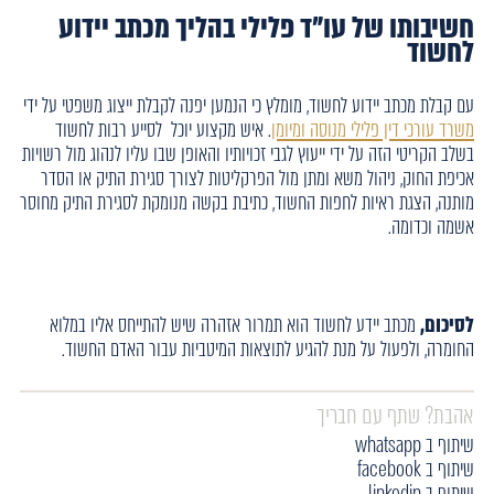
חשיבותו של עו"ד פלילי בהליך מכתב יידוע
לחשוד
עם קבלת מכתב יידוע לחשוד, מומלץ כי הנמען יפנה לקבלת ייצוג משפטי על ידי
משרד עורכי דין פלילי מנוסה ומיומן
. איש מקצוע יוכל לסייע רבות לחשוד
בשלב הקריטי הזה על ידי ייעוץ לגבי זכויותיו והאופן שבו עליו לנהוג מול רשויות
אכיפת החוק, ניהול משא ומתן מול הפרקליטות לצורך סגירת התיק או הסדר
מותנה, הצגת ראיות לחפות החשוד, כתיבת בקשה מנומקת לסגירת התיק מחוסר
אשמה וכדומה.
לסיכום,
מכתב יידע לחשוד הוא תמרור אזהרה שיש להתייחס אליו במלוא
החומרה, ולפעול על מנת להגיע לתוצאות המיטביות עבור האדם החשוד.
אהבת? שתף עם חבריך
שיתוף ב whatsapp
שיתוף ב facebook
שיתוף ב linkedin