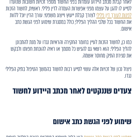
לאחר קבלת מכתב היידוע עומדות בפני החשוד מספר זכויות חשובות שנועדו
לסייע לו להגן על עצמו מפני אפשרות העמדה לדין פלילי. ראשית, לחשוד הזכות
לפנות לעורך דין פלילי
לצורך קבלת ייעוץ וייצוג משפטי. עורך הדין יוכל ללוות
את החשוד בכל שלבי ההליך הפלילי, כולל במסגרת שימוע לפני הגשת כתב
אישום.
כמו כן, לחשוד הזכות לעיין בחומר החקירה והראיות נגדו על מנת להתכונן
להליך הפלילי. הוא רשאי גם להגיש כל מסמך או ראיה להוכחת חפותו ולבקש
את סגירת התיק מחוסר אשמה.
ניצול נכון של זכויות אלה עשוי לסייע רבות לחשוד בהמשך הטיפול בתיק הפלילי
נגדו.
צעדים שננקטים לאחר מכתב היידוע לחשוד
שימוע לפני הגשת כתב אישום