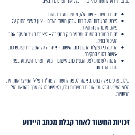
מכתב היידוע לחשוד כולל בדרך כלל את הפרטים הבאים:
זהות החשוד – שם מלא, מספר תעודת זהות
פירוט החשדות והעבירות שבהן חשוד האדם – ציון סעיפי החוק על
פיהם מתנהלת החקירה.
זהות החוקר הממונה ומספר תיק החקירה – ליצירת קשר ומעקב אחר
הטיפול בתיק.
הודעה כי נשקלת הגשת כתב אישום – אזהרה על אפשרות שיוגש כתב
אישום בסוף החקירה.
הזמנה לשימוע לפני הגשת כתב אישום – מועד ופרטי השימוע בפני
גורמי התביעה.
שילוב פרטים אלה במכתב אמור לספק לחשוד ולעוה"ד הפלילי המייצג אותו את
מלוא המידע הרלוונטי אודות החשדות נגדו, ולאפשר לו להיערך בהתאם מול
הרשויות.
זכויות החשוד לאחר קבלת מכתב היידוע