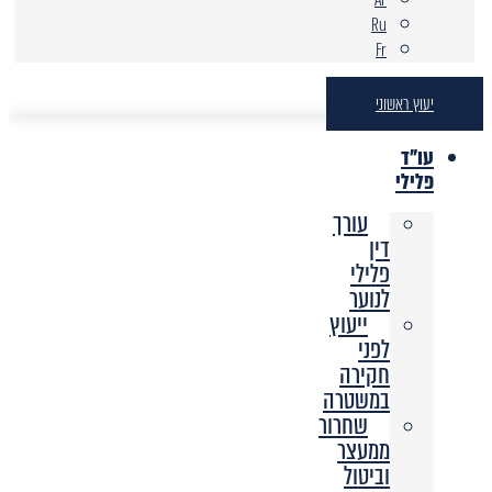
Ru
Fr
יעוץ ראשוני
עו"ד
פלילי
עורך
דין
פלילי
לנוער
ייעוץ
לפני
חקירה
במשטרה
שחרור
ממעצר
וביטול