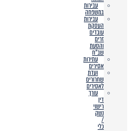
עבירות
במשפחה
עבירות
העסקת
עובדים
זרים
והסעת
שב”ח
עתירות
אסירים
ועדת
שחרורים
לאסירים
עורך
דין
רישוי
נשק
/
כלי