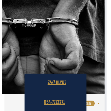
זמינות 24/7
054-7713271
משפט פלילי
·