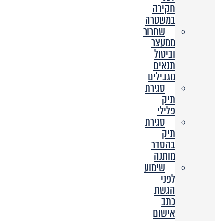
חקירה
במשטרה
שחרור
ממעצר
וביטול
תנאים
מגבילים
סגירת
תיק
פלילי
סגירת
תיק
בהסדר
מותנה
שימוע
לפני
הגשת
כתב
אישום