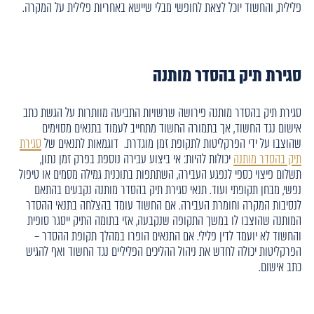
פלילית, והחשוד יוכל לצאת לחופשי מבלי שיישא באחריות פלילית על המקרה.
סגירת תיק בהסדר מותנה
סגירת תיק בהסדר מותנה פירושה שרשויות התביעה מוותרות על הגשת כתב
אישום נגד החשוד, אך בתמורה החשוד מתחייב לעמוד בתנאים מסוימים
שהוצבו על ידי הפרקליטות לתקופת זמן מוגדרת. דוגמאות לתנאים של
סגירת
תיק בהסדר מותנה
יכולות להיות: אי ביצוע עבירה נוספת בפרק זמן נתון,
תשלום פיצוי כספי לנפגע העבירה, השתתפות בתוכנית גמילה מסמים או טיפול
נפשי, מבחן תקופתי ועוד. תנאי סגירת תיק בהסדר מותנה נקבעים בהתאם
לנסיבות המקרה וחומרת העבירה. אם החשוד עומד בהצלחה בתנאי ההסדר
המותנה שהוצבו לו במשך התקופה שנקבעה, אזי בתומה התיק ייסגר סופית
והחשוד לא יועמד לדין פלילי. אם התנאים הופרו במהלך תקופת ההסדר –
הפרקליטות יכולה לחדש את ניהול ההליכים הפליליים נגד החשוד ואף להגיש
כתב אישום.