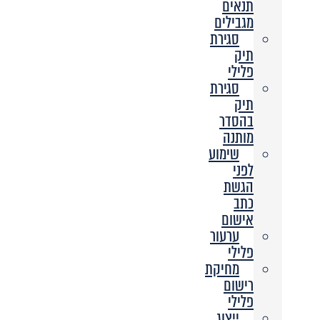
תנאים
מגבילים
סגירת
תיק
פלילי
סגירת
תיק
בהסדר
מותנה
שימוע
לפני
הגשת
כתב
אישום
ערעור
פלילי
מחיקת
רישום
פלילי
ייצוג