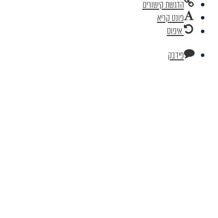
הדגשת קישורים
פונט קריא
איפוס
פידבק