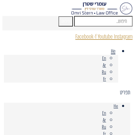
חיפוש
Facebook-f
Youtube
Instagram
He
En
Ar
Ru
Fr
תפריט
He
En
Ar
Ru
Fr