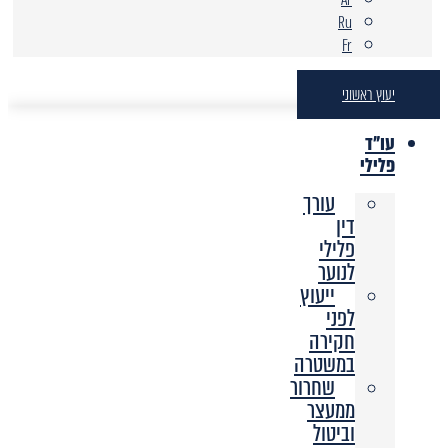
Ru
Fr
יעוץ ראשוני
עו"ד
פלילי
עורך
דין
פלילי
לנוער
ייעוץ
לפני
חקירה
במשטרה
שחרור
ממעצר
וביטול