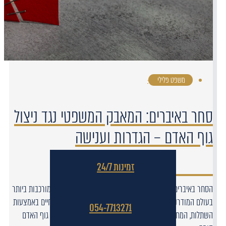
משפט פלילי
·
סחר באיברים: המאבק המשפטי נגד ניצול
גוף האדם – הגדרות וענישה
זמינות 24/7
הסחר באיברים נחשב לאחת הסוגיות המוסריות והמשפטיות המורכבות ביותר
בעולם המודרני. בעוד שהרפואה המתקדמת מאפשרת להציל חיים באמצעות
054-7713271
השתלות, המחסור התמידי באיברים יצר שוק שחור גלובלי שבו גוף האדם