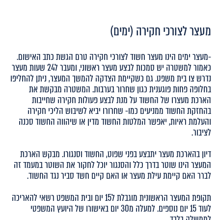
מעצר לצורכי חקירה (ימים)
-מעצר ימים הינו מעצר חשוד לצורכי חקירה טרם הגשת כתב האישום.
כאמור למשטרה יש סמכות לבצע מעצר ראשוני, ומעבר ל24 שעות מעצר
נדרש צו בית משפט. גם כשקיימת הצדקה להמשך המעצר, ניתן להחליפו
בחלופה פחות פוגענית כגון שחרור בערבות. המשטרה מבקשת את
הארכת מעצרו של החשוד על מנת לבצע פעולות חקירה שחייבות
בהחזקת החשוד ממניעים כמו- שחרורו יביא לשיבוש הליכי חקירה
והעלמת ראיות, יאפשר המלטות החשוד מדין או שיהווה החשוד סכנה
לציבור.
דיון בהארכת מעצר יתבצע בפני שפוט, החשוד וסנגורו. מבקש הארכת
המעצר הינו שוטר בדרך כלל והסנגור יוכל לחקור את השוטר במעמד זה
לברר האם קיימת עילת מעצר או האם קיים חשד סביר נגד החשוד.
תקופת המעצר הראשונית מוגבלת ל15 יום ובית המשפט רשאי להאריכה
לעוד 15 יום נוספים. למעלה מ30 יום באישורו של היועץ המשפטי
לממשלה בלבד.