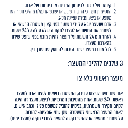
קיומה של סכנה לביטחון המדינה או ביטחונו של אדם.
התקיימות חשד כי החשוד שיבש או ישבש או נמלט מהליכי חקירה או
משפט או ביצע עבירה שאינה חטא.
אדם שנעצר יובא על ידי השוטר בפני קצין משטרה הרשאי או
לשחרר את החשוד או לעצרו לתקופה שלא עולה על 24 שעות.
לאחר תום 24 השעות על העצור להיות מובא בפני שופט שידון
בהארכת מעצרו.
לכל אדם במעצר ישנה הזכות להיוועץ עם עורך דין.
3 שלבים להליכי המעצר:
מעצר ראשוני בלא צו
אם ישנו חשד לביצוע עבירה, המשטרה רשאית לעצור אדם למעצר
ראשוני ל24 שעות. אחת מהסיבות המרכזיות לביצוע מעצר זה הינה
לקיום
חקירה משטרתית
,
בניסיון להוביל למשפט פלילי וכתב אישום.
לאחר המעצר הראשוני למשטרה ישנן שתי אופציות- להורות
על שחרור ממעצר או להגיש בקשה למעצר לצורכי חקיה (מעצר ימים).