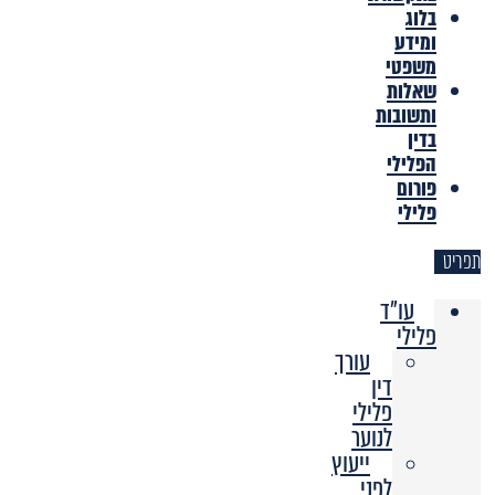
בלוג
ומידע
משפטי
שאלות
ותשובות
בדין
הפלילי
פורום
פלילי
תפריט
עו"ד
פלילי
עורך
דין
פלילי
לנוער
ייעוץ
לפני