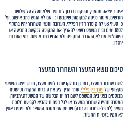
איסור יציאה מהארץ והפקדת דרכון לתקופה שלא תעלה על שלושה
חודשים, איסור כניסה למקומות שיקבעו וכו. אם לא הוגש כתב אישום, על
פי סעיף 58 לחוק סדר הדין הפלילי, הערובה ותנאי השחרור יהיו בתוקף
ל180 ימים ובית משפט רשאי להאריך את התקופה לבקשת התביעה או
היועמ"ש. אם לא הוארכה התקופה ולא הוגש כתב אישום, דמי הערבות
יחזרו.
סיכום נושא המעצר והשחרור ממעצר
לשם שחרור ממעצר, כמו כן גם לקביעת חלופת מעצר, נדרש ייצוג משפטי
מקצועי של
עורך דין פלילי
. עורך הדין יציג את עובדות המקרה וטיעונים
מבוססים בפני בית המשפט לשם דחיית הבקשה של המשטרה\תביעה.
המטרה תהיינה שחרור ממעצר או לכל הפחות להביא לקביעת חלופת
מעצר (למשל-שחרור בערובה) שקימו את מטרת המעצר ולא יפגעו באופן
לא תקין בזכויות החשוד.