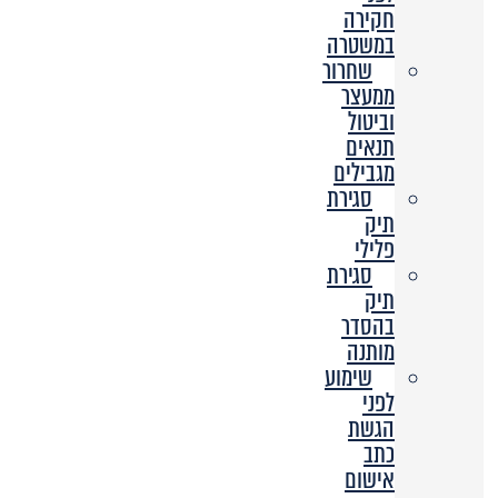
חקירה
במשטרה
שחרור
ממעצר
וביטול
תנאים
מגבילים
סגירת
תיק
פלילי
סגירת
תיק
בהסדר
מותנה
שימוע
לפני
הגשת
כתב
אישום