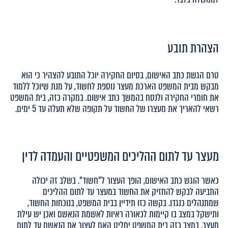
הצהרת תובע
טרם הגשת כתב האישום, בסיום החקירה יוכל התובע להצהיר כי הוא
מבקש מבית המשפט הארכת מעצר נוספת לחשוד, על מנת שיוכל ללמוד
את חומרי החקירה ולנסח בהמשך כתב אישום. במקרה כזה, בית המשפט
רשאי להאריך את מעצרו של החשוד על תקופה שלא תעלה עד 5 ימים.
מעצר עד לתום ההליכים המשפטיים והעמדה לדין
כאשר הוגש כתב האישום, הופך העצור ל"חשוד". בשלב זה יכולה
התביעה לבקש להחזיק את החשוד במעצר עד לתום ההליכים
שמתנהלים כנגדו. בקשה כזו תידיין בבית המשפט, בנוכחות החשוד,
ותישקל במצב בו קיימות לכאורה ראיות לאשמת הנאשם ואכן יש עילת
מעצר. במצב כזה בית המשפט יחליט האם לעצור את הנאשם עד לתום