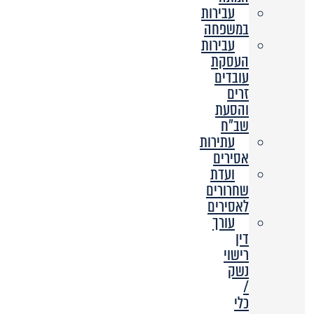
עבירות
במשפחה
עבירות
העסקת
עובדים
זרים
והסעת
שב”ח
עתירות
אסירים
ועדת
שחרורים
לאסירים
עורך
דין
רישוי
נשק
/
כלי