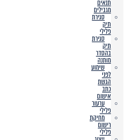
תנאים
מגבילים
סגירת
תיק
פלילי
סגירת
תיק
בהסדר
מותנה
שימוע
לפני
הגשת
כתב
אישום
ערעור
פלילי
מחיקת
רישום
פלילי
ייצוג