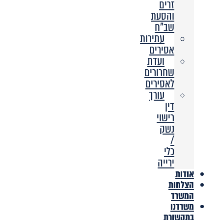
זרים
והסעת
שב”ח
עתירות
אסירים
ועדת
שחרורים
לאסירים
עורך
דין
רישוי
נשק
/
כלי
ירייה
אודות
הצלחות
המשרד
משרדנו
בתקשורת